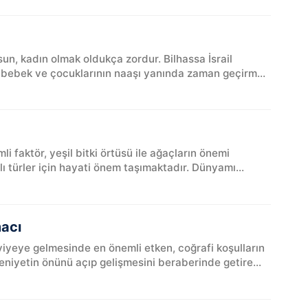
un, kadın olmak oldukça zordur. Bilhassa İsrail
ne bebek ve çocuklarının naaşı yanında zaman geçirmek
mli faktör, yeşil bitki örtüsü ile ağaçların önemi
ı türler için hayati önem taşımaktadır. Dünyamı...
macı
iyeye gelmesinde en önemli etken, coğrafi koşulların
niyetin önünü açıp gelişmesini beraberinde getire...