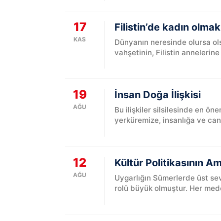
17
Filistin’de kadın olmak
KAS
Dünyanın neresinde olursa ols
vahşetinin, Filistin anneleri
...
19
İnsan Doğa İlişkisi
AĞU
Bu ilişkiler silsilesinde en öne
yerküremize, insanlığa ve canl
12
Kültür Politikasının A
AĞU
Uygarlığın Sümerlerde üst sev
rolü büyük olmuştur. Her mede