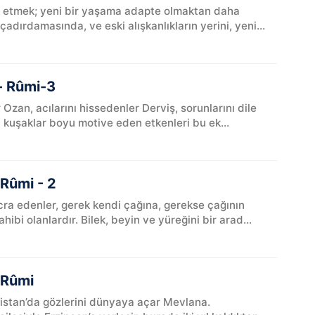
rk etmek; yeni bir yaşama adapte olmaktan daha
adırdamasında, ve eski alışkanlıkların yerini, yeni
- Rûmi-3
r Ozan, acılarını hissedenler Derviş, sorunlarını dile
rı kuşaklar boyu motive eden etkenleri bu ek...
 Rûmi - 2
icra edenler, gerek kendi çağına, gerekse çağının
ibi olanlardır. Bilek, beyin ve yüreğini bir arad...
 Rûmi
nistan’da gözlerini dünyaya açar Mevlana.