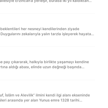
lesiyle Erzincan’a yerleşir, burada iki yıl kaldıktan
beklentileri her nesneyi kendilerinden ziyade
 Duygularını zekalarıyla yalın tarzla işleyerek hayata...
ne pay çıkararak, halkıyla birlikte yaşamayı kendine
rtına aldığı abası, elinde uzun değneği başında...
f, İslâm ve Alevilik” ilmini kendi ilgi alanı ekseninde
eri arasında yer alan Yunus emre 1328 tarihi...