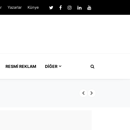
r
Yazarlar
Künye
RESMI REKLAM
DIĞER
Menderes Bele