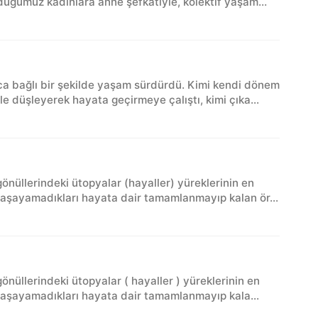
lduğumuz kadınlara anne şefkatiyle, kolektif yaşam
ca bağlı bir şekilde yaşam sürdürdü. Kimi kendi dönem
e düşleyerek hayata geçirmeye çalıştı, kimi çıka...
önüllerindeki ütopyalar (hayaller) yüreklerinin en
yaşayamadıkları hayata dair tamamlanmayıp kalan ör...
önüllerindeki ütopyalar ( hayaller ) yüreklerinin en
 yaşayamadıkları hayata dair tamamlanmayıp kala...