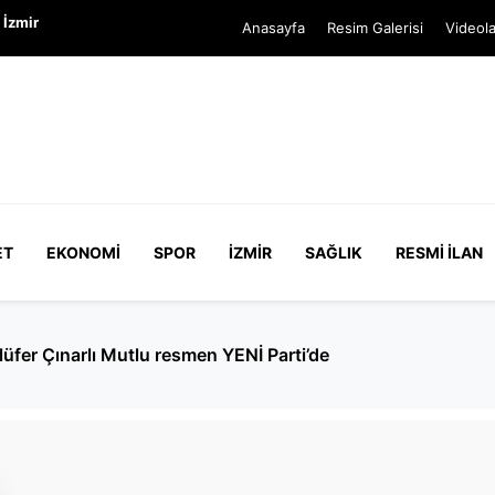
 İzmir
Anasayfa
Resim Galerisi
Videola
ET
EKONOMI
SPOR
İZMIR
SAĞLIK
RESMI İLAN
CHP'de kalan meclis üyesi yok