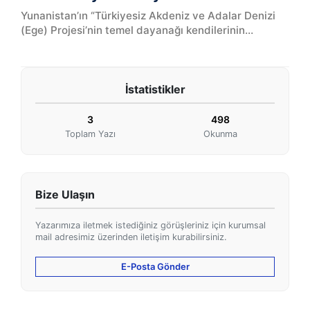
Yunanistan’ın “Türkiyesiz Akdeniz ve Adalar Denizi
(Ege) Projesi’nin temel dayanağı kendilerinin
kafalarına göre hazırladığı Sevilla Haritası. Hiçbir
bilimsel t...
İstatistikler
3
498
Toplam Yazı
Okunma
Bize Ulaşın
Yazarımıza iletmek istediğiniz görüşleriniz için kurumsal
mail adresimiz üzerinden iletişim kurabilirsiniz.
E-Posta Gönder