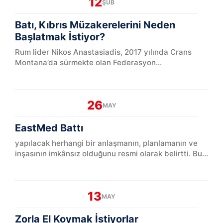
12
ŞUB
Batı, Kıbrıs Müzakerelerini Neden
Başlatmak İstiyor?
Rum lider Nikos Anastasiadis, 2017 yılında Crans
Montana’da sürmekte olan Federasyon
müzakerelerinde Kıbrıs Türk müzakere heyetinden
istediği tüm tavizleri aldı...
26
MAY
EastMed Battı
yapılacak herhangi bir anlaşmanın, planlamanın ve
inşasının imkânsız olduğunu resmi olarak belirtti. Bu
konuşma, bizim beklediğimiz bir konuşma. Türkiye-
Libya a...
13
MAY
Zorla El Koymak İstiyorlar