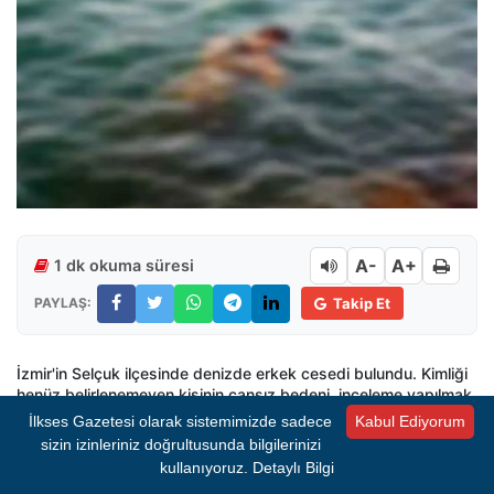
A-
A+
1 dk okuma süresi
PAYLAŞ:
Takip Et
İzmir'in Selçuk ilçesinde denizde erkek cesedi bulundu. Kimliği
henüz belirlenemeyen kişinin cansız bedeni, inceleme yapılmak
üzere İzmir Adli Tıp Kurumu'na kaldırıldı.
İlkses Gazetesi olarak sistemimizde sadece
Kabul Ediyorum
sizin izinleriniz doğrultusunda bilgilerinizi
Olay, Pamucak Sahili yakınlarında meydana geldi. Denizde
kullanıyoruz.
Detaylı Bilgi
hareketsiz halde bir kişiyi gören vatandaşlar durumu 112 Acil