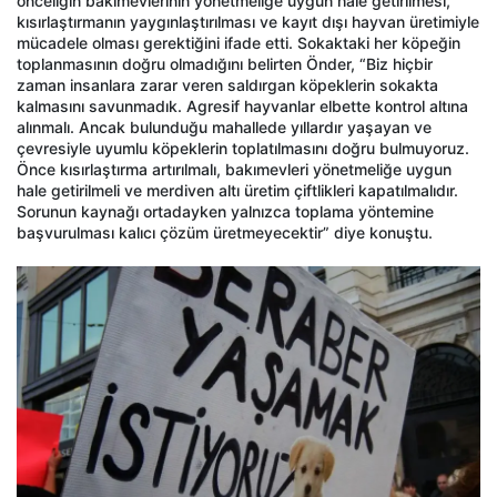
önceliğin bakımevlerinin yönetmeliğe uygun hale getirilmesi,
kısırlaştırmanın yaygınlaştırılması ve kayıt dışı hayvan üretimiyle
mücadele olması gerektiğini ifade etti. Sokaktaki her köpeğin
toplanmasının doğru olmadığını belirten Önder, “Biz hiçbir
zaman insanlara zarar veren saldırgan köpeklerin sokakta
kalmasını savunmadık. Agresif hayvanlar elbette kontrol altına
alınmalı. Ancak bulunduğu mahallede yıllardır yaşayan ve
çevresiyle uyumlu köpeklerin toplatılmasını doğru bulmuyoruz.
Önce kısırlaştırma artırılmalı, bakımevleri yönetmeliğe uygun
hale getirilmeli ve merdiven altı üretim çiftlikleri kapatılmalıdır.
Sorunun kaynağı ortadayken yalnızca toplama yöntemine
başvurulması kalıcı çözüm üretmeyecektir” diye konuştu.