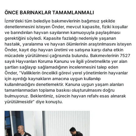
ÖNCE BARINAKLAR TAMAMLANMALI
İzmir’deki tüm belediye bakımevlerinin bağımsız şekilde
denetlenmesini isteyen Önder, mevcut kapasite, fiziki koşullar
ve barındırılan hayvan sayılarının kamuoyuyla paylaşılması
gerektiğini söyledi. Kapasite fazlalığı nedeniyle yaşanan
hastalık, yaralanma ve hayvan ölümlerinin araştırılmasını isteyen
Önder, kayıt dışı hayvan üretimi ve satışına karşı daha etkin
mücadele yürütülmesi çağrısında bulundu. Bakımevlerinin 7527
sayılı Hayvanları Koruma Kanunu ve ilgili yönetmelikte yer alan
şartları sağlayıp sağlamadığının incelenmesini talep eden
Önder, “Valiliklerin öncelikli görevi yerel yönetimlerin hayvanlar
için ayırdığı kaynakların amacına uygun kullanılıp
kullanılmadığını denetlemektir. Kanuna uygun yaşam alanları
tamamlanmadan toplama baskısı oluşturulmasını doğru
bulmuyoruz. Beklentimiz, sürecin hayvan refahı esas alınarak
yürütülmesidir” diye konuştu.