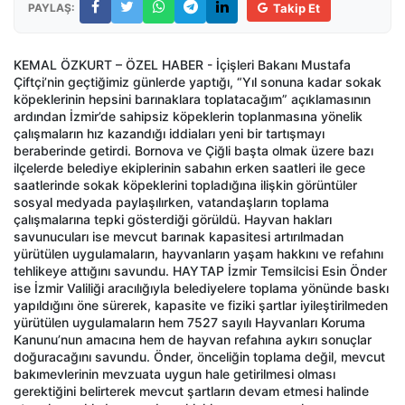
PAYLAŞ:
Takip Et
KEMAL ÖZKURT – ÖZEL HABER - İçişleri Bakanı Mustafa
Çiftçi’nin geçtiğimiz günlerde yaptığı, “Yıl sonuna kadar sokak
köpeklerinin hepsini barınaklara toplatacağım” açıklamasının
ardından İzmir’de sahipsiz köpeklerin toplanmasına yönelik
çalışmaların hız kazandığı iddiaları yeni bir tartışmayı
beraberinde getirdi. Bornova ve Çiğli başta olmak üzere bazı
ilçelerde belediye ekiplerinin sabahın erken saatleri ile gece
saatlerinde sokak köpeklerini topladığına ilişkin görüntüler
sosyal medyada paylaşılırken, vatandaşların toplama
çalışmalarına tepki gösterdiği görüldü. Hayvan hakları
savunucuları ise mevcut barınak kapasitesi artırılmadan
yürütülen uygulamaların, hayvanların yaşam hakkını ve refahını
tehlikeye attığını savundu. HAYTAP İzmir Temsilcisi Esin Önder
ise İzmir Valiliği aracılığıyla belediyelere toplama yönünde baskı
yapıldığını öne sürerek, kapasite ve fiziki şartlar iyileştirilmeden
yürütülen uygulamaların hem 7527 sayılı Hayvanları Koruma
Kanunu’nun amacına hem de hayvan refahına aykırı sonuçlar
doğuracağını savundu. Önder, önceliğin toplama değil, mevcut
bakımevlerinin mevzuata uygun hale getirilmesi olması
gerektiğini belirterek mevcut şartların devam etmesi halinde