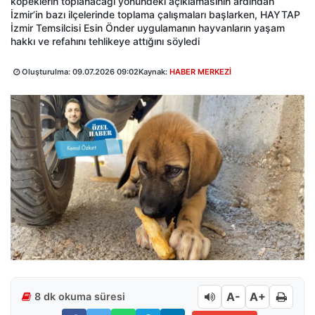
köpeklerin toplanacağı yönündeki açıklamasının ardından
İzmir’in bazı ilçelerinde toplama çalışmaları başlarken, HAYTAP
İzmir Temsilcisi Esin Önder uygulamanın hayvanların yaşam
hakkı ve refahını tehlikeye attığını söyledi
Oluşturulma:
09.07.2026 09:02
Kaynak:
HABER MERKEZİ
A-
A+
8 dk okuma süresi