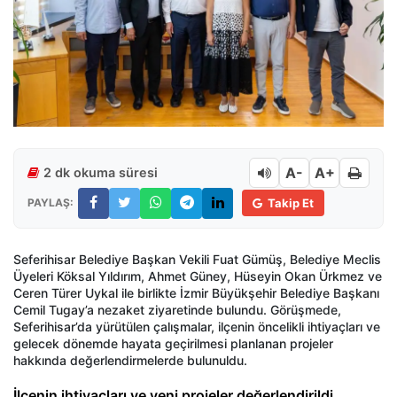
A-
A+
2 dk okuma süresi
PAYLAŞ:
Takip Et
Seferihisar Belediye Başkan Vekili Fuat Gümüş, Belediye Meclis
Üyeleri Köksal Yıldırım, Ahmet Güney, Hüseyin Okan Ürkmez ve
Ceren Türer Uykal ile birlikte İzmir Büyükşehir Belediye Başkanı
Cemil Tugay’a nezaket ziyaretinde bulundu. Görüşmede,
Seferihisar’da yürütülen çalışmalar, ilçenin öncelikli ihtiyaçları ve
gelecek dönemde hayata geçirilmesi planlanan projeler
hakkında değerlendirmelerde bulunuldu.
İlçenin ihtiyaçları ve yeni projeler değerlendirildi