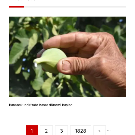
Bardacık İnciri’nde hasat dönemi başladı
...
1
2
3
1828
»