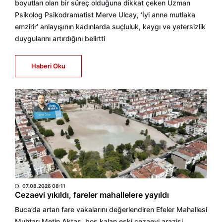
boyutları olan bir süreç olduğuna dikkat çeken Uzman
Psikolog Psikodramatist Merve Ulcay, ‘İyi anne mutlaka
emzirir’ anlayışının kadınlarda suçluluk, kaygı ve yetersizlik
duygularını artırdığını belirtti
Haberi Oku
HABER MERKEZİ
07.08.2026 08:11
Cezaevi yıkıldı, fareler mahallelere yayıldı
Buca’da artan fare vakalarını değerlendiren Efeler Mahallesi
Muhtarı Metin Aktaş, boş kalan eski cezaevi arazisi,