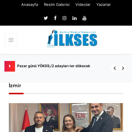
Anasayfa
Resim Galerisi
Videolar
Yazarlar
k
Pazar günü YÖKDİL/2 adayları ter dökecek
B
S
İzmir