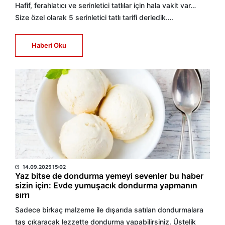
Hafif, ferahlatıcı ve serinletici tatlılar için hala vakit var…
Size özel olarak 5 serinletici tatlı tarifi derledik….
Haberi Oku
HABER MERKEZİ
14.09.2025 15:02
Yaz bitse de dondurma yemeyi sevenler bu haber
sizin için: Evde yumuşacık dondurma yapmanın
sırrı
Sadece birkaç malzeme ile dışarıda satılan dondurmalara
taş çıkaracak lezzette dondurma yapabilirsiniz. Üstelik