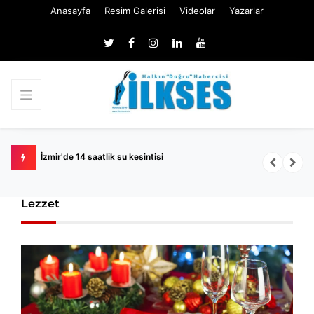
Anasayfa
Resim Galerisi
Videolar
Yazarlar
naatlar
İzmir'de 14 saatlik su kesintisi
Ö
Lezzet