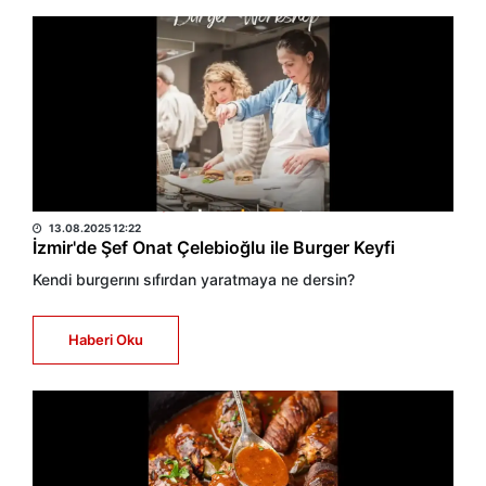
SULTAN GÜMÜŞ KAYA
13.08.2025 12:22
İzmir'de Şef Onat Çelebioğlu ile Burger Keyfi
Kendi burgerını sıfırdan yaratmaya ne dersin?
Haberi Oku