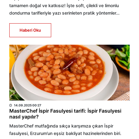
tamamen doğal ve katkısız! İşte soft, çilekli ve limonlu
dondurma tarifleriyle yazı serinleten pratik yöntemler…
Haberi Oku
HABER MERKEZİ
14.09.2025 00:27
MasterChef İspir Fasulyesi tarifi: İspir Fasulyesi
nasıl yapılır?
MasterChef mutfağında sıkça karşımıza çıkan İspir
fasulyesi, Erzurum’un eşsiz bakliyat hazinelerinden biri.