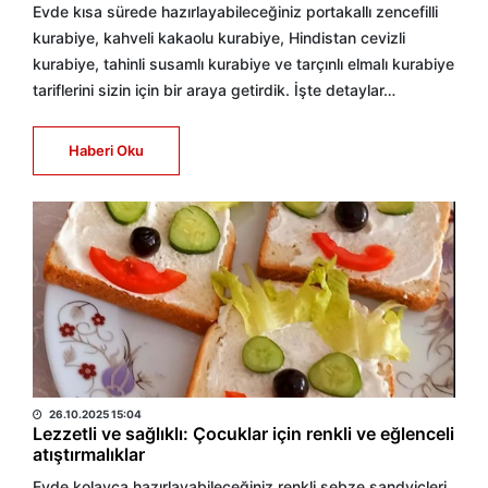
Evde kısa sürede hazırlayabileceğiniz portakallı zencefilli
kurabiye, kahveli kakaolu kurabiye, Hindistan cevizli
kurabiye, tahinli susamlı kurabiye ve tarçınlı elmalı kurabiye
tariflerini sizin için bir araya getirdik. İşte detaylar…
Haberi Oku
HABER MERKEZİ
26.10.2025 15:04
Lezzetli ve sağlıklı: Çocuklar için renkli ve eğlenceli
atıştırmalıklar
Evde kolayca hazırlayabileceğiniz renkli sebze sandviçleri,