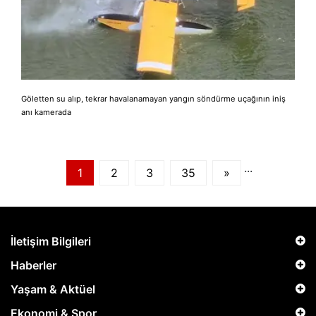
Göletten su alıp, tekrar havalanamayan yangın söndürme uçağının iniş
anı kamerada
...
1
2
3
35
»
İletişim Bilgileri
Haberler
Yaşam & Aktüel
Ekonomi & Spor