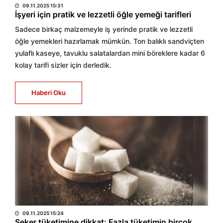
09.11.2025 15:31
İşyeri için pratik ve lezzetli öğle yemeği tarifleri
Sadece birkaç malzemeyle iş yerinde pratik ve lezzetli
öğle yemekleri hazırlamak mümkün. Ton balıklı sandviçten
yulaflı kaseye, tavuklu salatalardan mini böreklere kadar 6
kolay tarifi sizler için derledik.
Haberi Oku
HABER MERKEZİ
09.11.2025 15:24
Şeker tüketimine dikkat: Fazla tüketimin birçok