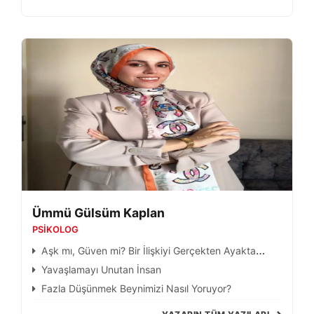
Ümmü Gülsüm Kaplan
PSIKOLOG
Aşk mı, Güven mi? Bir İlişkiyi Gerçekten Ayakta
Tutan Nedir?
Yavaşlamayı Unutan İnsan
Fazla Düşünmek Beynimizi Nasıl Yoruyor?