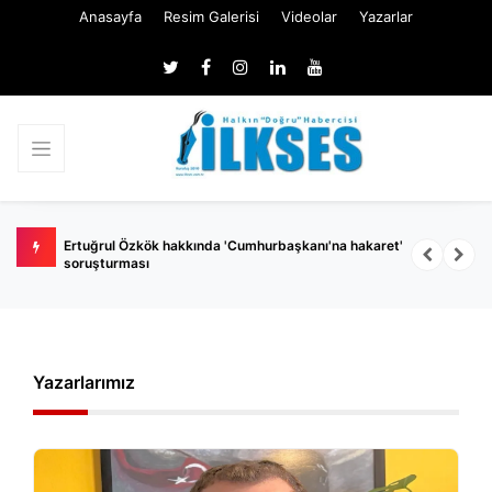
Anasayfa
Resim Galerisi
Videolar
Yazarlar
 belli
Ertuğrul Özkök hakkında 'Cumhurbaşkanı'na hakaret'
Ç
soruşturması
k
Yazarlarımız