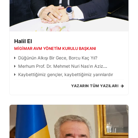
Halil El
MİGİMAR AVM YÖNETIM KURULU BAŞKANI
Düğünün Alkışı Bir Gece, Borcu Kaç Yıl?
Merhum Prof. Dr. Mehmet Nuri Nas’ın Aziz
Hatırasına İthafen: Bir bilim insanına vefa, bir milletin
Kaybettiğimiz gençler, kaybettiğimiz yarınlardır
geleceğine vefadır
YAZARIN TÜM YAZILARI