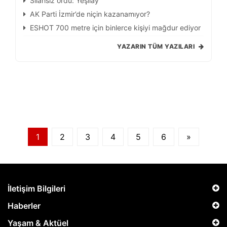
Silahsız ordu: Yeşilay
AK Parti İzmir’de niçin kazanamıyor?
ESHOT 700 metre için binlerce kişiyi mağdur ediyor
YAZARIN TÜM YAZILARI
1
2
3
4
5
6
»
İletişim Bilgileri
Haberler
Yaşam & Aktüel