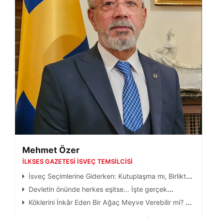
Mehmet Özer
İLKSES GAZETESI İSVEÇ TEMSILCISI
İsveç Seçimlerine Giderken: Kutuplaşma mı, Birlikte
Yaşama Kültürü mü?
Devletin önünde herkes eşitse… İşte gerçek
demokrasi
Köklerini İnkâr Eden Bir Ağaç Meyve Verebilir mi? Bu
Toprakların Ruhuyla Barışmak