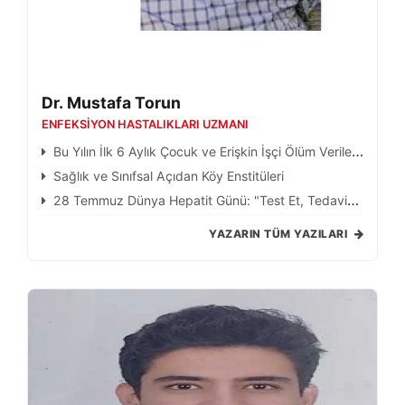
Dr. Mustafa Torun
ENFEKSIYON HASTALIKLARI UZMANI
Bu Yılın İlk 6 Aylık Çocuk ve Erişkin İşçi Ölüm Verileri
Bizi Yine Kahretti
Sağlık ve Sınıfsal Açıdan Köy Enstitüleri
28 Temmuz Dünya Hepatit Günü: "Test Et, Tedavi
Et, Hepatiti Ortadan Kaldır…"
YAZARIN TÜM YAZILARI