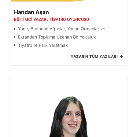
Handan Aşan
EĞITIMCI YAZAR / TIYATRO OYUNCUSU
Yanlış Budanan Ağaçlar, Yanan Ormanlar ve
Kaybolan Nesiller
Ekrandan Topluma Uzanan Bir Yolculuk
Tiyatro ile Fark Yaratmak
YAZARIN TÜM YAZILARI