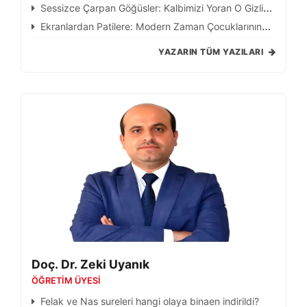
Sessiz Çığlığı
Sessizce Çarpan Göğüsler: Kalbimizi Yoran O Gizli
Yükler
Ekranlardan Patilere: Modern Zaman Çocuklarının
Ruhsal Sığınağı
YAZARIN TÜM YAZILARI
Doç. Dr. Zeki Uyanık
ÖĞRETIM ÜYESI
Felak ve Nas sureleri hangi olaya binaen indirildi?