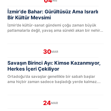
04
NIS
İzmir’de Bahar: Gürültüsüz Ama Israrlı
Bir Kültür Mevsimi
İzmir’de kültür-sanat gündemi çoğu zaman büyük
patlamalarla değil, yavaş ama sürekli akan bir nehir
gibi ilerler. Nis...
30
MAR
Savaşın Birinci Ayı: Kimse Kazanmıyor,
Herkes İçeri Çekiliyor
Ortadoğu'da savaşlar genellikle bir sabah başlar
ama hiçbir zaman sadece başladığı yerde kalmaz.
İsrail ile İran arasında 28 Şubat'ta başlayan ve
bug&uum...
24
MAR