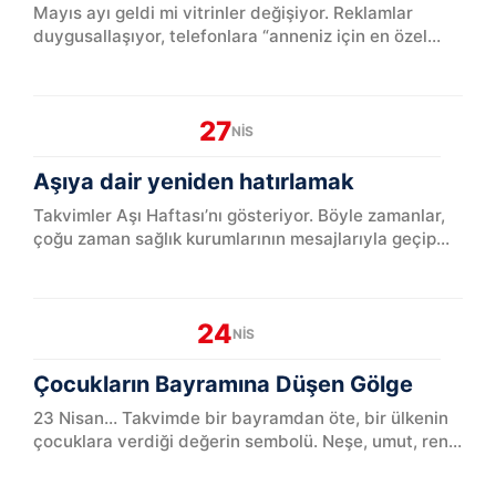
Mayıs ayı geldi mi vitrinler değişiyor. Reklamlar
duygusallaşıyor, telefonlara “anneniz için en özel
hediye” bildirimleri düşü...
27
NIS
Aşıya dair yeniden hatırlamak
Takvimler Aşı Haftası’nı gösteriyor. Böyle zamanlar,
çoğu zaman sağlık kurumlarının mesajlarıyla geçip
gidiyor. Oysa aşı meselesi ...
24
NIS
Çocukların Bayramına Düşen Gölge
23 Nisan… Takvimde bir bayramdan öte, bir ülkenin
çocuklara verdiği değerin sembolü. Neşe, umut, renk,
kahkaha… Çocuk...