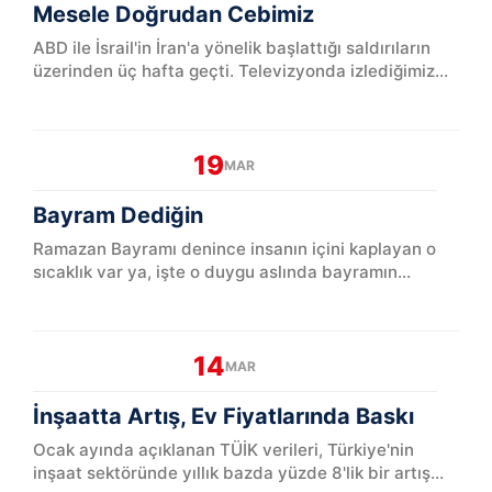
Mesele Doğrudan Cebimiz
ABD ile İsrail'in İran'a yönelik başlattığı saldırıların
üzerinden üç hafta geçti. Televizyonda izlediğimiz
görüntül...
19
MAR
Bayram Dediğin
Ramazan Bayramı denince insanın içini kaplayan o
sıcaklık var ya, işte o duygu aslında bayramın
kendisi. Takvimde bir tarih değil sadece; hatıralar,
koku...
14
MAR
İnşaatta Artış, Ev Fiyatlarında Baskı
Ocak ayında açıklanan TÜİK verileri, Türkiye'nin
inşaat sektöründe yıllık bazda yüzde 8'lik bir artış