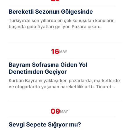
Bereketli Sezonun Gölgesinde
Türkiye’de son yıllarda en çok konuşulan konuların
başında gıda fiyatları geliyor. Pazara çıkan
vatandaşın filesi küçü...
16
MAY
Bayram Sofrasına Giden Yol
Denetimden Geçiyor
Kurban Bayramı yaklaşırken pazarlarda, marketlerde
ve otogarlarda yaşanan hareketlilik arttı. Ticaret
Bakanlığı ekiplerinin İstanbul’daki sebze-meyve hall...
09
MAY
Sevgi Sepete Sığıyor mu?