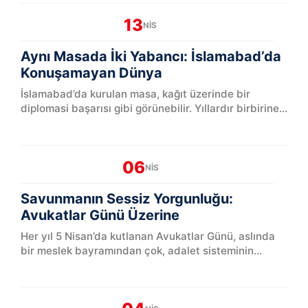
13
NIS
Aynı Masada İki Yabancı: İslamabad’da
Konuşamayan Dünya
İslamabad’da kurulan masa, kağıt üzerinde bir
diplomasi başarısı gibi görünebilir. Yıllardır birbirine
mesafeli, hatta düşmanca bir di...
06
NIS
Savunmanın Sessiz Yorgunluğu:
Avukatlar Günü Üzerine
Her yıl 5 Nisan’da kutlanan Avukatlar Günü, aslında
bir meslek bayramından çok, adalet sisteminin
aynaya bakma günüdür. Çünkü avukatlık yalnızca bir
meslek deği...