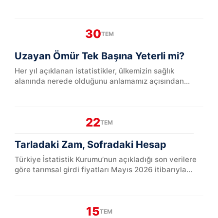
teknik bir düzenleme gibi görü...
30
TEM
Uzayan Ömür Tek Başına Yeterli mi?
Her yıl açıklanan istatistikler, ülkemizin sağlık
alanında nerede olduğunu anlamamız açısından
önemli ipuçları veriyor. Türk...
22
TEM
Tarladaki Zam, Sofradaki Hesap
Türkiye İstatistik Kurumu’nun açıkladığı son verilere
göre tarımsal girdi fiyatları Mayıs 2026 itibarıyla
geçen yılın aynı ayına g...
15
TEM