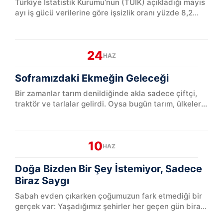
Türkiye İstatistik Kurumu’nun (TÜİK) açıkladığı mayıs
ayı iş gücü verilerine göre işsizlik oranı yüzde 8,2
seviyesind...
24
HAZ
Soframızdaki Ekmeğin Geleceği
Bir zamanlar tarım denildiğinde akla sadece çiftçi,
traktör ve tarlalar gelirdi. Oysa bugün tarım, ülkelerin
milli güvenlik po...
10
HAZ
Doğa Bizden Bir Şey İstemiyor, Sadece
Biraz Saygı
Sabah evden çıkarken çoğumuzun fark etmediği bir
gerçek var: Yaşadığımız şehirler her geçen gün biraz
daha nefes almakta zorlan...