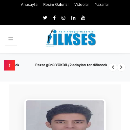
Anasayfa
Resim Galerisi
Videolar
Yazarlar
k
Pazar günü YÖKDİL/2 adayları ter dökecek
B
S