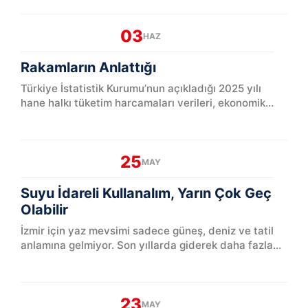
03
HAZ
Rakamların Anlattığı
Türkiye İstatistik Kurumu’nun açıkladığı 2025 yılı
hane halkı tüketim harcamaları verileri, ekonomik
tablonun vatandaşın günlük...
25
MAY
Suyu İdareli Kullanalım, Yarın Çok Geç
Olabilir
İzmir için yaz mevsimi sadece güneş, deniz ve tatil
anlamına gelmiyor. Son yıllarda giderek daha fazla
hissedilen kuraklık tehdidi, kent yaşamının e...
23
MAY