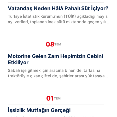
Vatandaş Neden Hâlâ Pahalı Süt İçiyor?
Türkiye İstatistik Kurumu’nun (TÜİK) açıkladığı mayıs
ayı verileri, toplanan inek sütü miktarında geçen yılın
aynı ayına...
08
TEM
Motorine Gelen Zam Hepimizin Cebini
Etkiliyor
Sabah işe gitmek için aracına binen de, tarlasına
traktörüyle çıkan çiftçi de, şehirler arası yük taşıyan
kamyoncu da...
01
TEM
İşsizlik Mutfağın Gerçeği