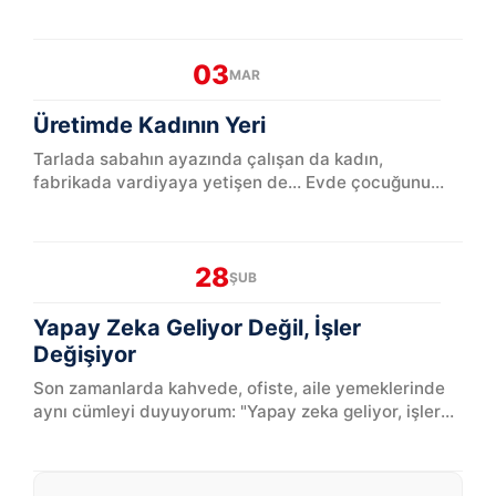
yaşandığını ortaya koyuyor...
03
MAR
Üretimde Kadının Yeri
Tarlada sabahın ayazında çalışan da kadın,
fabrikada vardiyaya yetişen de… Evde çocuğunu
büyütüp akşam el işi yapan da kadın. Bizim
memlekette kadın emeği görün...
28
ŞUB
Yapay Zeka Geliyor Değil, İşler
Değişiyor
Son zamanlarda kahvede, ofiste, aile yemeklerinde
aynı cümleyi duyuyorum: "Yapay zeka geliyor, işler
gidiyor."Doğrusu şu: Yapay zeka geliyor, evet. Ama
işl...