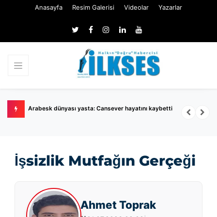
Anasayfa
Resim Galerisi
Videolar
Yazarlar
Arabesk dünyası yasta: Cansever hayatını kaybetti
M
İşsizlik Mutfağın Gerçeği
Ahmet Toprak