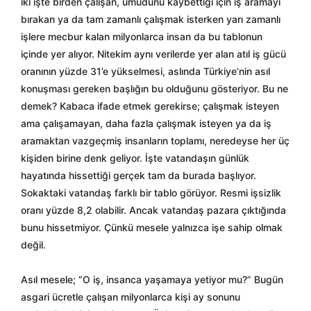
iki işte birden çalışan, umudunu kaybettiği için iş aramayı
bırakan ya da tam zamanlı çalışmak isterken yarı zamanlı
işlere mecbur kalan milyonlarca insan da bu tablonun
içinde yer alıyor. Nitekim aynı verilerde yer alan atıl iş gücü
oranının yüzde 31’e yükselmesi, aslında Türkiye’nin asıl
konuşması gereken başlığın bu olduğunu gösteriyor. Bu ne
demek? Kabaca ifade etmek gerekirse; çalışmak isteyen
ama çalışamayan, daha fazla çalışmak isteyen ya da iş
aramaktan vazgeçmiş insanların toplamı, neredeyse her üç
kişiden birine denk geliyor. İşte vatandaşın günlük
hayatında hissettiği gerçek tam da burada başlıyor.
Sokaktaki vatandaş farklı bir tablo görüyor. Resmi işsizlik
oranı yüzde 8,2 olabilir. Ancak vatandaş pazara çıktığında
bunu hissetmiyor. Çünkü mesele yalnızca işe sahip olmak
değil.
Asıl mesele; “O iş, insanca yaşamaya yetiyor mu?” Bugün
asgari ücretle çalışan milyonlarca kişi ay sonunu