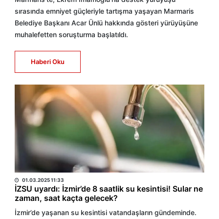
sırasında emniyet güçleriyle tartışma yaşayan Marmaris
Belediye Başkanı Acar Ünlü hakkında gösteri yürüyüşüne
muhalefetten soruşturma başlatıldı.
Haberi Oku
HABER MERKEZİ
01.03.2025 11:33
İZSU uyardı: İzmir’de 8 saatlik su kesintisi! Sular ne
zaman, saat kaçta gelecek?
İzmir’de yaşanan su kesintisi vatandaşların gündeminde.