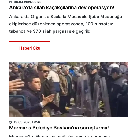
08.04.2025 09:26
Ankara'da silah kaçakçılarına dev operasyon!
Ankara'da Organize Suçlarla Mücadele Şube Müdürlüğü
ekiplerince düzenlenen operasyonda, 100 ruhsatsız
tabanca ve 970 silah parçası ele geçirildi.
Haberi Oku
HABER MERKEZİ
19.03.2025 17:56
Marmaris Belediye Başkanı'na soruşturma!
Marmaris’te, Ekrem İmamoğlu’na destek yürüyüşü