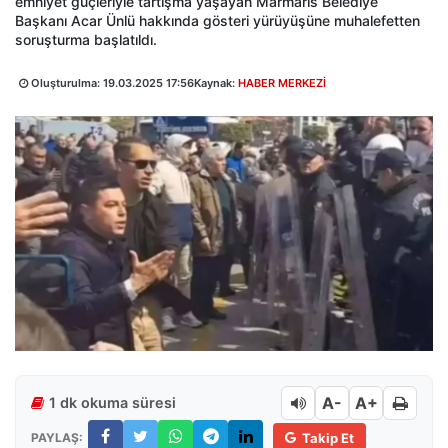
emniyet güçleriyle tartışma yaşayan Marmaris Belediye
Başkanı Acar Ünlü hakkında gösteri yürüyüşüne muhalefetten
soruşturma başlatıldı.
Oluşturulma:
19.03.2025 17:56
Kaynak:
HABER MERKEZİ
A-
A+
1 dk okuma süresi
PAYLAŞ:
Takip Et