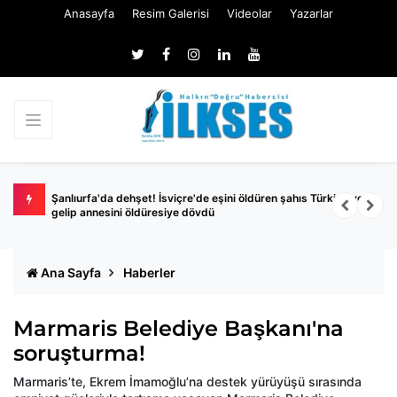
Anasayfa
Resim Galerisi
Videolar
Yazarlar
hapis
Şanlıurfa'da dehşet! İsviçre'de eşini öldüren şahıs Türkiye'ye
S
gelip annesini öldüresiye dövdü
y
Ana Sayfa
Haberler
Marmaris Belediye Başkanı'na
soruşturma!
Marmaris’te, Ekrem İmamoğlu’na destek yürüyüşü sırasında