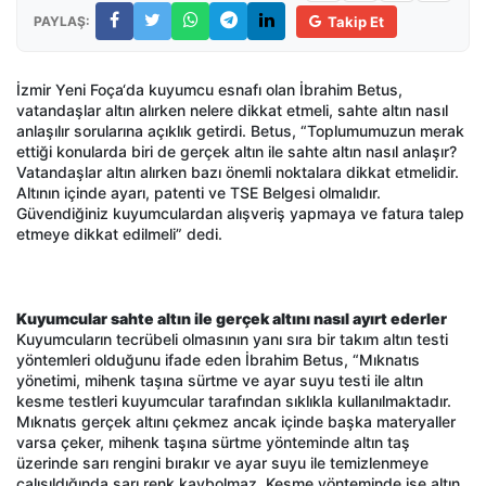
PAYLAŞ:
Takip Et
İzmir Yeni Foça‘da kuyumcu esnafı olan İbrahim Betus,
vatandaşlar altın alırken nelere dikkat etmeli, sahte altın nasıl
anlaşılır sorularına açıklık getirdi. Betus, “Toplumumuzun merak
ettiği konularda biri de gerçek altın ile sahte altın nasıl anlaşır?
Vatandaşlar altın alırken bazı önemli noktalara dikkat etmelidir.
Altının içinde ayarı, patenti ve TSE Belgesi olmalıdır.
Güvendiğiniz kuyumculardan alışveriş yapmaya ve fatura talep
etmeye dikkat edilmeli” dedi.
Kuyumcular sahte altın ile gerçek altını nasıl ayırt ederler
Kuyumcuların tecrübeli olmasının yanı sıra bir takım altın testi
yöntemleri olduğunu ifade eden İbrahim Betus, “Mıknatıs
yönetimi, mihenk taşına sürtme ve ayar suyu testi ile altın
kesme testleri kuyumcular tarafından sıklıkla kullanılmaktadır.
Mıknatıs gerçek altını çekmez ancak içinde başka materyaller
varsa çeker, mihenk taşına sürtme yönteminde altın taş
üzerinde sarı rengini bırakır ve ayar suyu ile temizlenmeye
çalışıldığında sarı renk kaybolmaz. Kesme yönteminde ise altın