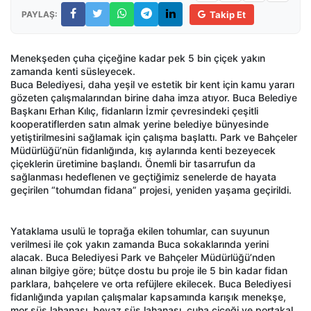
PAYLAŞ:
Takip Et
Menekşeden çuha çiçeğine kadar pek 5 bin çiçek yakın
zamanda kenti süsleyecek.
Buca Belediyesi, daha yeşil ve estetik bir kent için kamu yararı
gözeten çalışmalarından birine daha imza atıyor. Buca Belediye
Başkanı Erhan Kılıç, fidanların İzmir çevresindeki çeşitli
kooperatiflerden satın almak yerine belediye bünyesinde
yetiştirilmesini sağlamak için çalışma başlattı. Park ve Bahçeler
Müdürlüğü’nün fidanlığında, kış aylarında kenti bezeyecek
çiçeklerin üretimine başlandı. Önemli bir tasarrufun da
sağlanması hedeflenen ve geçtiğimiz senelerde de hayata
geçirilen “tohumdan fidana” projesi, yeniden yaşama geçirildi.
Yataklama usulü le toprağa ekilen tohumlar, can suyunun
verilmesi ile çok yakın zamanda Buca sokaklarında yerini
alacak. Buca Belediyesi Park ve Bahçeler Müdürlüğü’nden
alınan bilgiye göre; bütçe dostu bu proje ile 5 bin kadar fidan
parklara, bahçelere ve orta refüjlere ekilecek. Buca Belediyesi
fidanlığında yapılan çalışmalar kapsamında karışık menekşe,
mor süs lahanası, beyaz süs lahanası, çuha çiçeği ve portakal