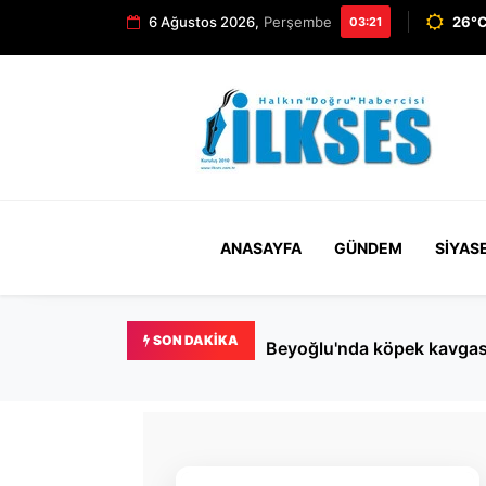
6 Ağustos 2026,
Perşembe
26°C
03:21
ANASAYFA
GÜNDEM
SIYAS
SON DAKIKA
Beyoğlu'nda köpek kavgası k