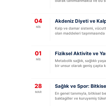
olarak tanımlanmakta ve bu sü
04
Akdeniz Diyeti ve Kalp 
NIS
Kalp ve damar sistemi, vücutta
olan maddeleri taşınmasında 
01
Fiziksel Aktivite ve Y
NIS
Metabolik sağlık, sağlıklı ya
bir unsur olarak geniş çapta k
28
Sağlık ve Spor: Bitkis
MAR
En genel tanımıyla, bitkisel b
baklagiller ve kuruyemiş tüket