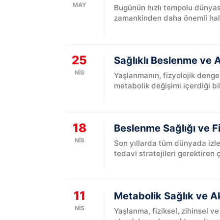
MAY
Bugünün hızlı tempolu dünyası
zamankinden daha önemli hale g
25
Sağlıklı Beslenme ve 
NIS
Yaşlanmanın, fizyolojik dengey
metabolik değişimi içerdiği bi
18
Beslenme Sağlığı ve Fiz
NIS
Son yıllarda tüm dünyada izle
tedavi stratejileri gerektiren ç
11
Metabolik Sağlık ve A
NIS
Yaşlanma, fiziksel, zihinsel ve