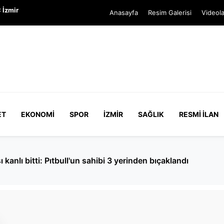
 İzmir
Anasayfa
Resim Galerisi
Videola
ET
EKONOMI
SPOR
İZMIR
SAĞLIK
RESMI İLAN
anlı bitti: Pıtbull'un sahibi 3 yerinden bıçaklandı