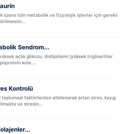
Taurin
üzere tüm metabolik ve fizyolojik işlevler için gerekli
irilmesini...
abolik Sendrom...
ksek açlık glikozu, dislipidemi (yüksek trigliseritler
poprotein kole...
tres Kontrolü
 toplumsal faktörlerden etkilenerek artan stres, kaygı
ilmekte ve stresin...
lajenler...