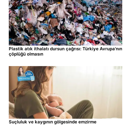
Yaşam
07.08.2026 11:48
Plastik atık ithalatı dursun çağrısı: Türkiye Avrupa'nın
çöplüğü olmasın
İzmir
07.08.2026 08:22
Suçluluk ve kaygının gölgesinde emzirme