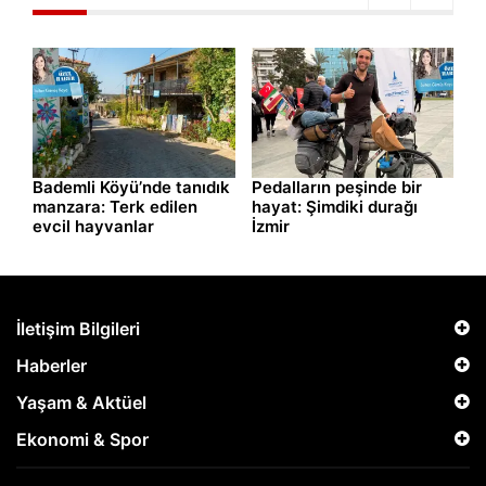
Bademli Köyü’nde tanıdık
Pedalların peşinde bir
D
manzara: Terk edilen
hayat: Şimdiki durağı
ge
evcil hayvanlar
İzmir
y
İletişim Bilgileri
Haberler
Yaşam & Aktüel
Ekonomi & Spor