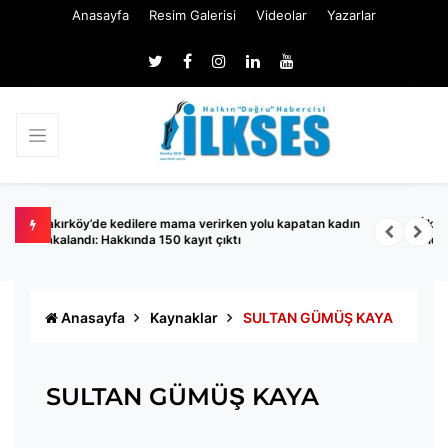
Anasayfa
Resim Galerisi
Videolar
Yazarlar
İlke Özyüksel Mihrioğlu'ndan tarihi zafer! Avrupa şampiyonu
İ
oldu
Anasayfa
Kaynaklar
SULTAN GÜMÜŞ KAYA
SULTAN GÜMÜŞ KAYA