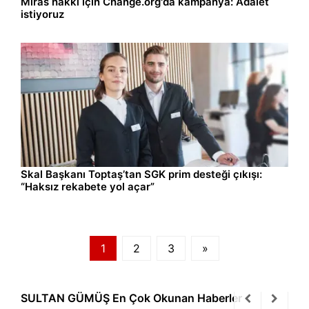
Miras hakkı için Change.org'da kampanya: Adalet
istiyoruz
Gündem
06.08.2026 15:25
Skal Başkanı Toptaş’tan SGK prim desteği çıkışı:
“Haksız rekabete yol açar”
1
2
3
»
SULTAN GÜMÜŞ En Çok Okunan Haberler