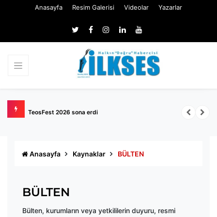
Anasayfa
Resim Galerisi
Videolar
Yazarlar
TeosFest 2026 sona erdi
T
Anasayfa
Kaynaklar
BÜLTEN
BÜLTEN
Bülten, kurumların veya yetkililerin duyuru, resmi