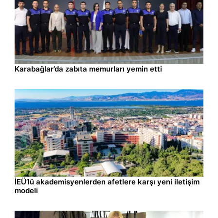
İzmir
09.08.2026 10:10
Karabağlar’da zabıta memurları yemin etti
İzmir
09.08.2026 10:10
İEÜ’lü akademisyenlerden afetlere karşı yeni iletişim
modeli