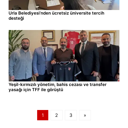
İzmir
08.08.2026 14:04
Urla Belediyesi’nden ücretsiz üniversite tercih
desteği
Spor
08.08.2026 13:30
Yeşil-kırmızılı yönetim, bahis cezası ve transfer
yasağı için TFF ile görüştü
1
2
3
»