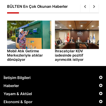
BÜLTEN En Çok Okunan Haberler
İhracatçılar KDV
Karşıyaka’da Eşitlik
E
iadesinde pozitif
Eylem Planı için ortak akıl
d
ayrımcılık istiyor
buluşması
İletişim Bilgileri
Haberler
Yaşam & Aktüel
Ekonomi & Spor