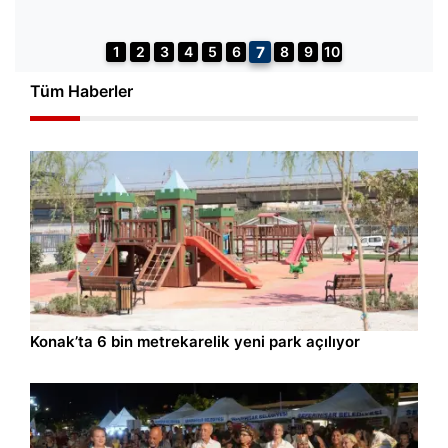
7
1
2
3
4
5
6
8
9
10
Tüm Haberler
İzmir
09.08.2026 13:28
Konak’ta 6 bin metrekarelik yeni park açılıyor