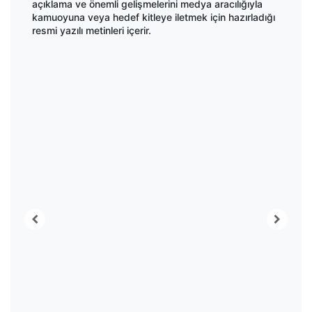
açıklama ve önemli gelişmelerini medya aracılığıyla
kamuoyuna veya hedef kitleye iletmek için hazırladığı
resmi yazılı metinleri içerir.
ı
Kemeraltı’nın son ustaları zamana direniyor:
F
10
09.08.2026 10:10
YAŞAM
Yüzyıllık zanaatlar geleceğe taşınıyor
y