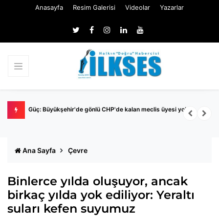
Anasayfa
Resim Galerisi
Videolar
Yazarlar
Nİ
Güç: Büyükşehir'de gönlü CHP'de kalan meclis üyesi yok
M
İ
Ana Sayfa
Çevre
Binlerce yılda oluşuyor, ancak
birkaç yılda yok ediliyor: Yeraltı
suları kefen suyumuz