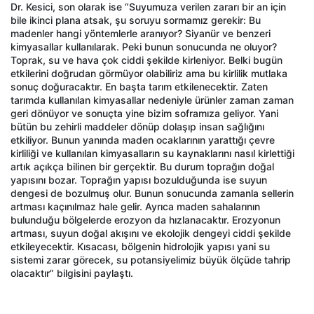
Dr. Kesici, son olarak ise “Suyumuza verilen zararı bir an için
bile ikinci plana atsak, şu soruyu sormamız gerekir: Bu
madenler hangi yöntemlerle aranıyor? Siyanür ve benzeri
kimyasallar kullanılarak. Peki bunun sonucunda ne oluyor?
Toprak, su ve hava çok ciddi şekilde kirleniyor. Belki bugün
etkilerini doğrudan görmüyor olabiliriz ama bu kirlilik mutlaka
sonuç doğuracaktır. En başta tarım etkilenecektir. Zaten
tarımda kullanılan kimyasallar nedeniyle ürünler zaman zaman
geri dönüyor ve sonuçta yine bizim soframıza geliyor. Yani
bütün bu zehirli maddeler dönüp dolaşıp insan sağlığını
etkiliyor. Bunun yanında maden ocaklarının yarattığı çevre
kirliliği ve kullanılan kimyasalların su kaynaklarını nasıl kirlettiği
artık açıkça bilinen bir gerçektir. Bu durum toprağın doğal
yapısını bozar. Toprağın yapısı bozulduğunda ise suyun
dengesi de bozulmuş olur. Bunun sonucunda zamanla sellerin
artması kaçınılmaz hale gelir. Ayrıca maden sahalarının
bulunduğu bölgelerde erozyon da hızlanacaktır. Erozyonun
artması, suyun doğal akışını ve ekolojik dengeyi ciddi şekilde
etkileyecektir. Kısacası, bölgenin hidrolojik yapısı yani su
sistemi zarar görecek, su potansiyelimiz büyük ölçüde tahrip
olacaktır” bilgisini paylaştı.