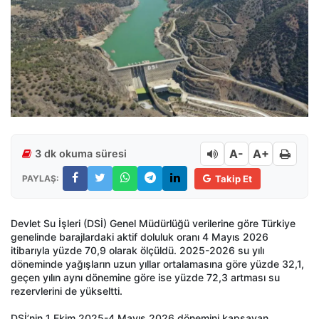
A-
A+
3 dk okuma süresi
PAYLAŞ:
Takip Et
Devlet Su İşleri (DSİ) Genel Müdürlüğü verilerine göre Türkiye
genelinde barajlardaki aktif doluluk oranı 4 Mayıs 2026
itibarıyla yüzde 70,9 olarak ölçüldü. 2025-2026 su yılı
döneminde yağışların uzun yıllar ortalamasına göre yüzde 32,1,
geçen yılın aynı dönemine göre ise yüzde 72,3 artması su
rezervlerini de yükseltti.
DSİ’nin 1 Ekim 2025-4 Mayıs 2026 dönemini kapsayan