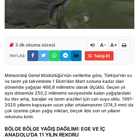
A-
A+
3 dk okuma süresi
PAYLAŞ:
Takip Et
Meteoroloji Genel Müdürlüğü’nün verilerine göre, Türkiye'nin su
ve tarım yılı takviminde 1 Ekim'den Mart sonuna kadar olan
dönemde yağışlar 468,8 milimetre olarak ölçüldü. Geçen yıl
aynı dönemde 250,2 milimetre seviyesinde kalan yağışlardaki
bu dev artış, barajlar ve tarım arazileri için can suyu oldu. 1991-
2020 yıllarını kapsayan uzun yıllar ortalamasının (374,3 mm) da
çok üzerine çıkan yağış miktarı, birçok ilde son on yılların
rekorunu kırdı.
BÖLGE BÖLGE YAĞIŞ DAĞILIMI: EGE VE İÇ
ANADOLU'DA 11 YILIN REKORU