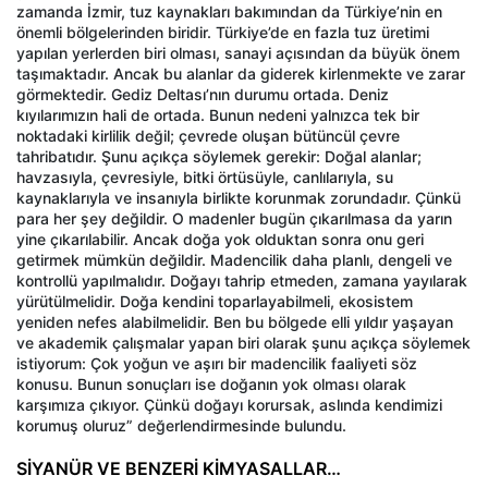
zamanda İzmir, tuz kaynakları bakımından da Türkiye’nin en
önemli bölgelerinden biridir. Türkiye’de en fazla tuz üretimi
yapılan yerlerden biri olması, sanayi açısından da büyük önem
taşımaktadır. Ancak bu alanlar da giderek kirlenmekte ve zarar
görmektedir. Gediz Deltası’nın durumu ortada. Deniz
kıyılarımızın hali de ortada. Bunun nedeni yalnızca tek bir
noktadaki kirlilik değil; çevrede oluşan bütüncül çevre
tahribatıdır. Şunu açıkça söylemek gerekir: Doğal alanlar;
havzasıyla, çevresiyle, bitki örtüsüyle, canlılarıyla, su
kaynaklarıyla ve insanıyla birlikte korunmak zorundadır. Çünkü
para her şey değildir. O madenler bugün çıkarılmasa da yarın
yine çıkarılabilir. Ancak doğa yok olduktan sonra onu geri
getirmek mümkün değildir. Madencilik daha planlı, dengeli ve
kontrollü yapılmalıdır. Doğayı tahrip etmeden, zamana yayılarak
yürütülmelidir. Doğa kendini toparlayabilmeli, ekosistem
yeniden nefes alabilmelidir. Ben bu bölgede elli yıldır yaşayan
ve akademik çalışmalar yapan biri olarak şunu açıkça söylemek
istiyorum: Çok yoğun ve aşırı bir madencilik faaliyeti söz
konusu. Bunun sonuçları ise doğanın yok olması olarak
karşımıza çıkıyor. Çünkü doğayı korursak, aslında kendimizi
korumuş oluruz” değerlendirmesinde bulundu.
SİYANÜR VE BENZERİ KİMYASALLAR…