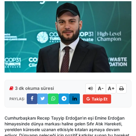
A-
A+
3 dk okuma süresi
PAYLAŞ:
Takip Et
Cumhurbaşkanı Recep Tayyip Erdoğan’ın eşi Emine Erdoğan
himayesinde dünya markası haline gelen Sıfır Atık Hareketi,
yerelden küresele uzanan etkisiyle kıtaları aşmaya devam
ediyor. Dünyanın geleceği için pozitif katkılar sunan bu hareket,