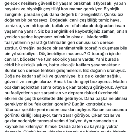
gelecek nesillere güvenli bir yaşam bırakmak istiyorsak, yaban
hayatını ve biyolojik çeşitliliği korumamız gerekiyor. Biyolojik
zenginlik, paradan çok daha değerli bir zenginliktir. Çünkü biz
doğanın bir parçasıyız. Doğadaki canlı çeşitliliği; temiz hava,
temiz su, verimli toprak, bolluk ve refah olarak doğrudan insan
yaşamına yansır. Siz bu zenginlikleri kaybettiğiniz zaman, onları
yeniden yerine koymanız mümkün olmaz… Madencilik
faaliyetlerinin yarattığı tahribatın geri dönüşü son derece
zordur. Örneğin, sadece bir santimetrelik toprağın oluşması bile
bin yıl sürebiliyor. Düşünebiliyor musunuz? O toprağın içinde
canlılar, böcekler ve tüm ekolojik yaşam vardır. Yani burada
ciddi bir ekolojik yıkım, hatta ekolojik katliam yaşanmaktadır.
Bunlar son derece tehlikeli gelişmelerdir. Biz doğanın ürünüyüz.
Doğa ne kadar sağlıklı ve güvenliyse, biz de o kadar sağlıklı,
güvenli ve zengin oluruz. Ancak bu dengeyi bozuyoruz. Maden
ocakları açıldıktan sonra ortaya çıkan tabloyu görüyoruz. Ayrıca
bu faaliyetlerin yer sarsıntıları ve deprem riskleri üzerindeki
etkileri de çeşitli şekillerde dile getiriliyor. Daha başka ne olması
gerekiyor ki bu felaketleri görelim? Bugün kontrolsüz ve
fütursuz şekilde yeni maden ocakları açılıyor. Bunun sonucunda
görüntü kirliliği oluşuyor, tarım zarar görüyor. Çıkan tozlar ve
gazlar nedeniyle tarımsal verim düşüyor. Aynı zamanda su
kaynakları kirleniyor. Kimse ‘Orada zaten su kaynağı yoktu’
demesin. Çünkü hava kirlenirse toprak da kirlenir, su da kirlenir.