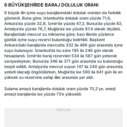
6 BÜYÜKŞEHİRDE BARAJ DOLULUK ORANI
6 büyük ilin içme suyu barajlarındaki doluluk oranları da farklılık
gösterdi. Buna göre; İstanbul’da doluluk oranı yüzde 71,6,
Ankara’da yüzde 32,8, İzmir’de yüzde 47,3, Bursa’da yüzde 82,
Antalya’da yüzde 76,7, Muğla’da ise yüzde 97,4 olarak ölçüldü.
Barajlardaki mevcut su miktarına göre; bazı illerde yüzlerce
günlük içme suyu rezervi bulunduğu belirtildi. Başkent
Ankara’daki barajlarda mevcutta 332 ila 489 gün arasında içme
suyu bulunuyor. İstanbul’da bu süre 195 ila 246 gün olarak
hesaplandı. İzmir’de baraj rezervleri 534 ila 587 gün yetecek
seviyedeyken, Bursa’da 346 ila 371 gün arasında su bulunduğu
tespit edildi. Antalya’da mevcut suyun 147 ila 240 gün arasında
yeterli olacağı öngörülürken, Muğla’da ise 590 ila 641 gün ile en
yüksek su rezervine sahip iller arasında yer aldı.
Sulama amaçlı barajlarda doluluk oranı yüzde 70,2’ye, enerji
amaçlı barajlarda ise yüzde 73’e yükseldi.
- REKLAM -