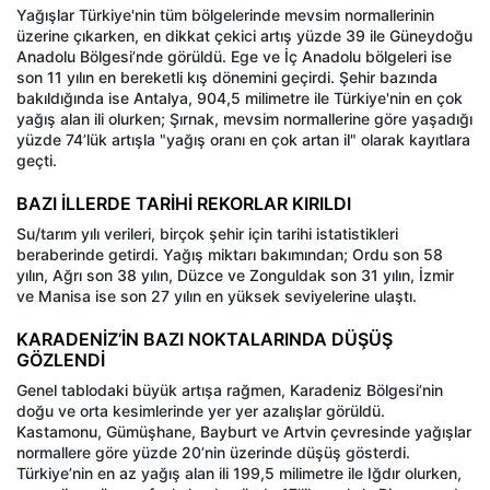
Yağışlar Türkiye'nin tüm bölgelerinde mevsim normallerinin
üzerine çıkarken, en dikkat çekici artış yüzde 39 ile Güneydoğu
Anadolu Bölgesi’nde görüldü. Ege ve İç Anadolu bölgeleri ise
son 11 yılın en bereketli kış dönemini geçirdi. Şehir bazında
bakıldığında ise Antalya, 904,5 milimetre ile Türkiye'nin en çok
yağış alan ili olurken; Şırnak, mevsim normallerine göre yaşadığı
yüzde 74’lük artışla "yağış oranı en çok artan il" olarak kayıtlara
geçti.
BAZI İLLERDE TARİHİ REKORLAR KIRILDI
Su/tarım yılı verileri, birçok şehir için tarihi istatistikleri
beraberinde getirdi. Yağış miktarı bakımından; Ordu son 58
yılın, Ağrı son 38 yılın, Düzce ve Zonguldak son 31 yılın, İzmir
ve Manisa ise son 27 yılın en yüksek seviyelerine ulaştı.
KARADENİZ’İN BAZI NOKTALARINDA DÜŞÜŞ
GÖZLENDİ
Genel tablodaki büyük artışa rağmen, Karadeniz Bölgesi’nin
doğu ve orta kesimlerinde yer yer azalışlar görüldü.
Kastamonu, Gümüşhane, Bayburt ve Artvin çevresinde yağışlar
normallere göre yüzde 20’nin üzerinde düşüş gösterdi.
Türkiye’nin en az yağış alan ili 199,5 milimetre ile Iğdır olurken,