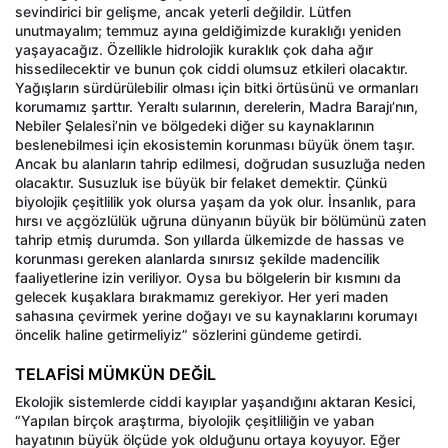
sevindirici bir gelişme, ancak yeterli değildir. Lütfen
unutmayalım; temmuz ayına geldiğimizde kuraklığı yeniden
yaşayacağız. Özellikle hidrolojik kuraklık çok daha ağır
hissedilecektir ve bunun çok ciddi olumsuz etkileri olacaktır.
Yağışların sürdürülebilir olması için bitki örtüsünü ve ormanları
korumamız şarttır. Yeraltı sularının, derelerin, Madra Barajı’nın,
Nebiler Şelalesi’nin ve bölgedeki diğer su kaynaklarının
beslenebilmesi için ekosistemin korunması büyük önem taşır.
Ancak bu alanların tahrip edilmesi, doğrudan susuzluğa neden
olacaktır. Susuzluk ise büyük bir felaket demektir. Çünkü
biyolojik çeşitlilik yok olursa yaşam da yok olur. İnsanlık, para
hırsı ve açgözlülük uğruna dünyanın büyük bir bölümünü zaten
tahrip etmiş durumda. Son yıllarda ülkemizde de hassas ve
korunması gereken alanlarda sınırsız şekilde madencilik
faaliyetlerine izin veriliyor. Oysa bu bölgelerin bir kısmını da
gelecek kuşaklara bırakmamız gerekiyor. Her yeri maden
sahasına çevirmek yerine doğayı ve su kaynaklarını korumayı
öncelik haline getirmeliyiz” sözlerini gündeme getirdi.
TELAFİSİ MÜMKÜN DEĞİL
Ekolojik sistemlerde ciddi kayıplar yaşandığını aktaran Kesici,
“Yapılan birçok araştırma, biyolojik çeşitliliğin ve yaban
hayatının büyük ölçüde yok olduğunu ortaya koyuyor. Eğer