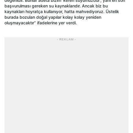
değerlidir. Bunlar adeta bizim ‘kefen suyumuzdur’; yani en son
başvurulması gereken su kaynaklarıdır. Ancak biz bu
kaynakları hoyratça kullanıyor, hatta mahvediyoruz. Üstelik
burada bozulan doğal yapılar kolay kolay yeniden
oluşmayacaktır” ifadelerine yer verdi.
- REKLAM -