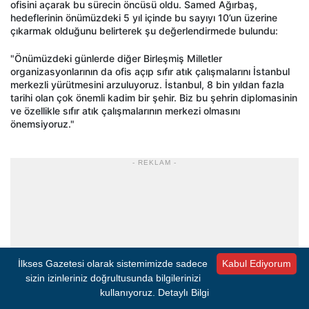
ofisini açarak bu sürecin öncüsü oldu. Samed Ağırbaş,
hedeflerinin önümüzdeki 5 yıl içinde bu sayıyı 10’un üzerine
çıkarmak olduğunu belirterek şu değerlendirmede bulundu:
"Önümüzdeki günlerde diğer Birleşmiş Milletler
organizasyonlarının da ofis açıp sıfır atık çalışmalarını İstanbul
merkezli yürütmesini arzuluyoruz. İstanbul, 8 bin yıldan fazla
tarihi olan çok önemli kadim bir şehir. Biz bu şehrin diplomasinin
ve özellikle sıfır atık çalışmalarının merkezi olmasını
önemsiyoruz."
- REKLAM -
İlkses Gazetesi olarak sistemimizde sadece
Kabul Ediyorum
sizin izinleriniz doğrultusunda bilgilerinizi
kullanıyoruz.
Detaylı Bilgi