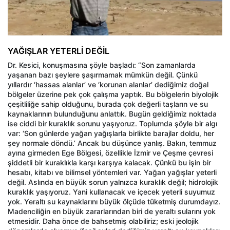
YAĞIŞLAR YETERLİ DEĞİL
Dr. Kesici, konuşmasına şöyle başladı: “Son zamanlarda
yaşanan bazı şeylere şaşırmamak mümkün değil. Çünkü
yıllardır ‘hassas alanlar’ ve ‘korunan alanlar’ dediğimiz doğal
bölgeler üzerine pek çok çalışma yaptık. Bu bölgelerin biyolojik
çeşitliliğe sahip olduğunu, burada çok değerli taşların ve su
kaynaklarının bulunduğunu anlattık. Bugün geldiğimiz noktada
ise ciddi bir kuraklık sorunu yaşıyoruz. Toplumda şöyle bir algı
var: ‘Son günlerde yağan yağışlarla birlikte barajlar doldu, her
şey normale döndü.’ Ancak bu düşünce yanlış. Bakın, temmuz
ayına girmeden Ege Bölgesi, özellikle İzmir ve Çeşme çevresi
şiddetli bir kuraklıkla karşı karşıya kalacak. Çünkü bu işin bir
hesabı, kitabı ve bilimsel yöntemleri var. Yağan yağışlar yeterli
değil. Aslında en büyük sorun yalnızca kuraklık değil; hidrolojik
kuraklık yaşıyoruz. Yani kullanacak ve içecek yeterli suyumuz
yok. Yeraltı su kaynaklarını büyük ölçüde tüketmiş durumdayız.
Madenciliğin en büyük zararlarından biri de yeraltı sularını yok
etmesidir. Daha önce de bahsetmiş olabiliriz; eski jeolojik