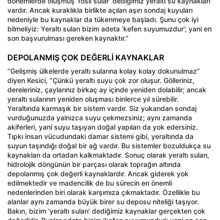
dönemlerde oluşmuş ‘fosil sular’ dediğimiz yeraltı su kaynakları
vardır. Ancak kuraklıkla birlikte açılan aşırı sondaj kuyuları
nedeniyle bu kaynaklar da tükenmeye başladı. Şunu çok iyi
bilmeliyiz: Yeraltı suları bizim adeta ‘kefen suyumuzdur’; yani en
son başvurulması gereken kaynaktır.”
DEPOLANMIŞ ÇOK DEĞERLİ KAYNAKLAR
“Gelişmiş ülkelerde yeraltı sularına kolay kolay dokunulmaz”
diyen Kesici, “Çünkü yeraltı suyu çok zor oluşur. Gölleriniz,
dereleriniz, çaylarınız birkaç ay içinde yeniden dolabilir; ancak
yeraltı sularının yeniden oluşması binlerce yıl sürebilir.
Yeraltında karmaşık bir sistem vardır. Siz yukarıdan sondaj
vurduğunuzda yalnızca suyu çekmezsiniz; aynı zamanda
akiferleri, yani suyu taşıyan doğal yapıları da yok edersiniz.
Tıpkı insan vücudundaki damar sistemi gibi, yeraltında da
suyun taşındığı doğal bir ağ vardır. Bu sistemler bozuldukça su
kaynakları da ortadan kalkmaktadır. Sonuç olarak yeraltı suları,
hidrolojik döngünün bir parçası olarak toprağın altında
depolanmış çok değerli kaynaklardır. Ancak giderek yok
edilmektedir ve madencilik de bu sürecin en önemli
nedenlerinden biri olarak karşımıza çıkmaktadır. Özellikle bu
alanlar aynı zamanda büyük birer su deposu niteliği taşıyor.
Bakın, bizim ‘yeraltı suları’ dediğimiz kaynaklar gerçekten çok