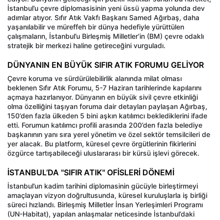
İstanbul’u çevre diplomasisinin yeni üssü yapma yolunda dev
adımlar atıyor. Sıfır Atık Vakfı Başkanı Samed Ağırbaş, daha
yaşanılabilir ve müreffeh bir dünya hedefiyle yürüttülen
çalışmaların, İstanbul’u Birleşmiş Milletler’in (BM) çevre odaklı
stratejik bir merkezi haline getireceğini vurguladı.
DÜNYANIN EN BÜYÜK SIFIR ATIK FORUMU GELİYOR
Çevre koruma ve sürdürülebilirlik alanında milat olması
beklenen Sıfır Atık Forumu, 5-7 Haziran tarihlerinde kapılarını
açmaya hazırlanıyor. Dünyanın en büyük sivil çevre etkinliği
olma özelliğini taşıyan foruma dair detayları paylaşan Ağırbaş,
150’den fazla ülkeden 5 bini aşkın katılımcı beklediklerini ifade
etti. Forumun katılımcı profili arasında 200’den fazla belediye
başkanının yanı sıra yerel yönetim ve özel sektör temsilcileri de
yer alacak. Bu platform, küresel çevre örgütlerinin fikirlerini
özgürce tartışabileceği uluslararası bir kürsü işlevi görecek.
İSTANBUL’DA "SIFIR ATIK" OFİSLERİ DÖNEMİ
İstanbul’un kadim tarihini diplomasinin gücüyle birleştirmeyi
amaçlayan vizyon doğrultusunda, küresel kuruluşlarla iş birliği
süreci hızlandı. Birleşmiş Milletler İnsan Yerleşimleri Programı
(UN-Habitat), yapılan anlaşmalar neticesinde İstanbul’daki