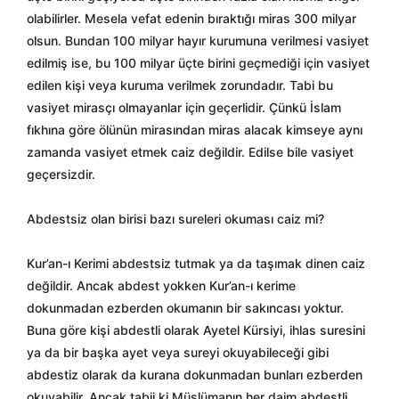
olabilirler. Mesela vefat edenin bıraktığı miras 300 milyar
olsun. Bundan 100 milyar hayır kurumuna verilmesi vasiyet
edilmiş ise, bu 100 milyar üçte birini geçmediği için vasiyet
edilen kişi veya kuruma verilmek zorundadır. Tabi bu
vasiyet mirasçı olmayanlar için geçerlidir. Çünkü İslam
fıkhına göre ölünün mirasından miras alacak kimseye aynı
zamanda vasiyet etmek caiz değildir. Edilse bile vasiyet
geçersizdir.
Abdestsiz olan birisi bazı sureleri okuması caiz mi?
Kur’an-ı Kerimi abdestsiz tutmak ya da taşımak dinen caiz
değildir. Ancak abdest yokken Kur’an-ı kerime
dokunmadan ezberden okumanın bir sakıncası yoktur.
Buna göre kişi abdestli olarak Ayetel Kürsiyi, ihlas suresini
ya da bir başka ayet veya sureyi okuyabileceği gibi
abdestiz olarak da kurana dokunmadan bunları ezberden
okuyabilir. Ancak tabii ki Müslümanın her daim abdestli