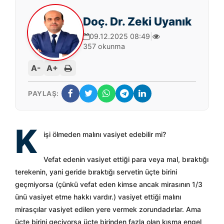
Doç. Dr. Zeki Uyanık
09.12.2025 08:49
|
357 okunma
A-
A+
PAYLAŞ:
K
işi ölmeden malını vasiyet edebilir mi?
Vefat edenin vasiyet ettiği para veya mal, bıraktığı
terekenin, yani geride bıraktığı servetin üçte birini
geçmiyorsa (çünkü vefat eden kimse ancak mirasının 1/3
ünü vasiyet etme hakkı vardır.) vasiyet ettiği malını
mirasçılar vasiyet edilen yere vermek zorundadırlar. Ama
üçte birini geçiyorsa üçte birinden fazla olan kısma engel