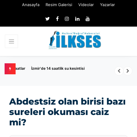
Anasayfa
Resim Galerisi
Videolar
Yazarlar
naatlar
İzmir'de 14 saatlik su kesintisi
Ö
Abdestsiz olan birisi bazı
sureleri okuması caiz
mi?