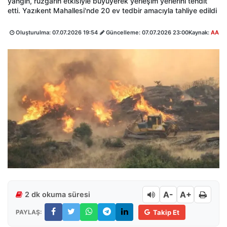
yangın, rüzgarın etkisiyle büyüyerek yerleşim yerlerini tehdit
etti. Yazıkent Mahallesi'nde 20 ev tedbir amacıyla tahliye edildi
Oluşturulma:
07.07.2026 19:54
Güncelleme:
07.07.2026 23:00
Kaynak:
AA
A-
A+
2 dk okuma süresi
PAYLAŞ:
Takip Et