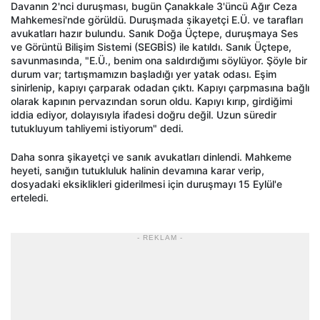
Davanın 2'nci duruşması, bugün Çanakkale 3'üncü Ağır Ceza
Mahkemesi'nde görüldü. Duruşmada şikayetçi E.Ü. ve tarafları
avukatları hazır bulundu. Sanık Doğa Üçtepe, duruşmaya Ses
ve Görüntü Bilişim Sistemi (SEGBİS) ile katıldı. Sanık Üçtepe,
savunmasında, "E.Ü., benim ona saldırdığımı söylüyor. Şöyle bir
durum var; tartışmamızın başladığı yer yatak odası. Eşim
sinirlenip, kapıyı çarparak odadan çıktı. Kapıyı çarpmasına bağlı
olarak kapının pervazından sorun oldu. Kapıyı kırıp, girdiğimi
iddia ediyor, dolayısıyla ifadesi doğru değil. Uzun süredir
tutukluyum tahliyemi istiyorum" dedi.
Daha sonra şikayetçi ve sanık avukatları dinlendi. Mahkeme
heyeti, sanığın tutukluluk halinin devamına karar verip,
dosyadaki eksiklikleri giderilmesi için duruşmayı 15 Eylül'e
erteledi.
- REKLAM -