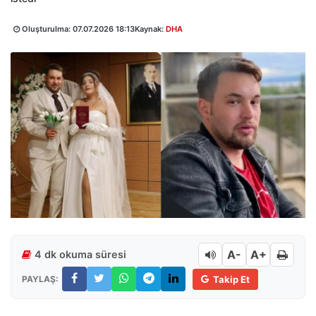
Oluşturulma:
07.07.2026 18:13
Kaynak:
DHA
A-
A+
4 dk okuma süresi
PAYLAŞ:
Takip Et