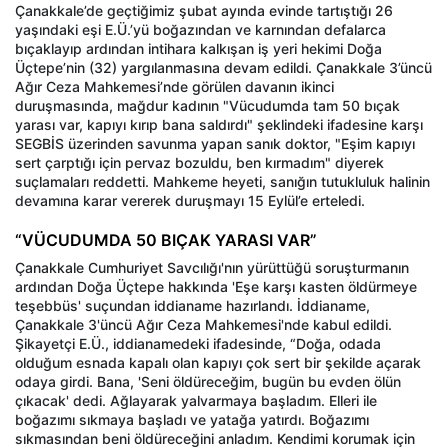
Çanakkale’de geçtiğimiz şubat ayında evinde tartıştığı 26
yaşındaki eşi E.Ü.’yü boğazından ve karnından defalarca
bıçaklayıp ardından intihara kalkışan iş yeri hekimi Doğa
Üçtepe’nin (32) yargılanmasına devam edildi. Çanakkale 3’üncü
Ağır Ceza Mahkemesi’nde görülen davanın ikinci
duruşmasında, mağdur kadının "Vücudumda tam 50 bıçak
yarası var, kapıyı kırıp bana saldırdı" şeklindeki ifadesine karşı
SEGBİS üzerinden savunma yapan sanık doktor, "Eşim kapıyı
sert çarptığı için pervaz bozuldu, ben kırmadım" diyerek
suçlamaları reddetti. Mahkeme heyeti, sanığın tutukluluk halinin
devamına karar vererek duruşmayı 15 Eylül’e erteledi.
“VÜCUDUMDA 50 BIÇAK YARASI VAR”
Çanakkale Cumhuriyet Savcılığı'nın yürüttüğü soruşturmanın
ardından Doğa Üçtepe hakkında 'Eşe karşı kasten öldürmeye
teşebbüs' suçundan iddianame hazırlandı. İddianame,
Çanakkale 3'üncü Ağır Ceza Mahkemesi'nde kabul edildi.
Şikayetçi E.Ü., iddianamedeki ifadesinde, “Doğa, odada
olduğum esnada kapalı olan kapıyı çok sert bir şekilde açarak
odaya girdi. Bana, 'Seni öldüreceğim, bugün bu evden ölün
çıkacak' dedi. Ağlayarak yalvarmaya başladım. Elleri ile
boğazımı sıkmaya başladı ve yatağa yatırdı. Boğazımı
sıkmasından beni öldüreceğini anladım. Kendimi korumak için