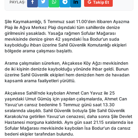
PAYLAŞ:
Takip Et
Şile Kaymakamlığı, 5 Temmuz saat 11.00'den itibaren Ayazma
Plajı ile Ağva Merkez Plajı dışındaki tüm sahillerde denize
girilmesini yasakladı. Yasağa rağmen Sofular Mağarası
mevkisinde denize giren 42 yaşındaki İsa Bodur'un suda
kaybolduğu ihbarı üzerine Sahil Güvenlik Komutanlığı ekipleri
bölgede arama çalışması başlattı.
Arama çalışmaları sürerken, Akçakese Köy Ağzı mevkisinden
de iki kişinin denizde kaybolduğu yönünde ihbar geldi. Bunun
üzerine Sahil Güvenlik ekipleri hem denizden hem de havadan
kapsamlı arama faaliyetleri yürüttü.
Akçakese Sahili'nde kaybolan Ahmet Can Yavuz ile 25
yaşındaki Umut Gümüş için yapılan çalışmalarda, Ahmet Can
Yavuz'un cansız bedenine 5 Temmuz günü saat 13.30
sıralarında ulaşıldı. Sahil Güvenlik botuyla Şile Sahil Güvenlik
Karakolu'na getirilen Yavuz'un cenazesi, daha sonra Şile Devlet
Hastanesi morguna kaldırıldı. Aynı gün saat 21.15 sıralarında ise
Sofular Mağarası mevkisinde kaybolan İsa Bodur'un da cansız
bedeni ekipler tarafından bulundu.