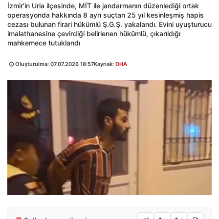
İzmir'in Urla ilçesinde, MİT ile jandarmanın düzenlediği ortak
operasyonda hakkında 8 ayrı suçtan 25 yıl kesinleşmiş hapis
cezası bulunan firari hükümlü Ş.G.Ş. yakalandı. Evini uyuşturucu
imalathanesine çevirdiği belirlenen hükümlü, çıkarıldığı
mahkemece tutuklandı
Oluşturulma:
07.07.2026 18:57
Kaynak:
DHA