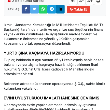
A-
A+
2 dk okuma süresi
PAYLAŞ:
Takip Et
İzmir İl Jandarma Komutanlığı ile Milli İstihbarat Teşkilatı (MİT)
Başkanlığı tarafından, terör ve organize suç örgütlerinin finans
kaynaklarının kurutulması ile uyuşturucu madde ticareti ve
kullanımının önlenmesine yönelik yürütülen çalışmalar
kapsamında ortak operasyon düzenlendi.
YURTDIŞINA KAÇMAYA HAZIRLANIYORDU
Ekipler, hakkında 8 ayrı suçtan 25 yıl kesinleşmiş hapis cezası
bulunan ve yurtdışına kaçmaya hazırlandığı belirlenen firari
hükümlü Ş.G.Ş.'nin Urla ilçesi Kadıovacık Mahallesi'ndeki
adresini tespit etti.
Belirlenen adrese düzenlenen operasyonda Ş.G.Ş., sahte kimlik
kullanırken yakalandı.
EVİNİ UYUŞTURUCU İMALATHANESİNE ÇEVİRMİŞ
Operasyonda evde yapılan aramada, adresin uyuşturucu
imalathanesine dönüştürüldüğü belirlendi. Aramalarda 2