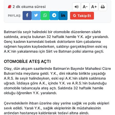
A-
A+
2 dk okuma süresi
PAYLAŞ:
Takip Et
Batman'da seyir halindeki bir otomobile düzenlenen silahlı
saldırıda, araçta bulunan 32 haftalık hamile Y.K. ağır yaralandı.
Genç kadının karnındaki bebek doktorların tüm çabalarına
rağmen hayatını kaybederken, saldırıyı gerçekleştiren eski eş
A.K.’nin yakalanması için Siirt ve Batman polisi alarma geçti.
OTOMOBİLE ATEŞ AÇTI
Olay, dün akşam saatlerinde Batman’ın Bayındır Mahallesi Cizre
Bulvarı’nda meydana geldi. Y.K., dini nikahla birlikte yaşadığı
A.R.S. ile seyir halindeyken, eski eşi A.K.’nin silahlı saldırısına
uğradı. İddiaya göre A.K., içinde Y.K. ve A.R.S.’nin bulunduğu
otomobile tabancayla ateş açtı. Saldırıda 32 haftalık hamile
olduğu öğrenilen Y.K. yaralandı.
Çevredekilerin ihbarı üzerine olay yerine sağlık ve polis ekipleri
sevk edildi. Yaralı Y.K., sağlık ekiplerinin ilk müdahalesinin
ardından hastaneye kaldırılarak tedavi altına alındı.