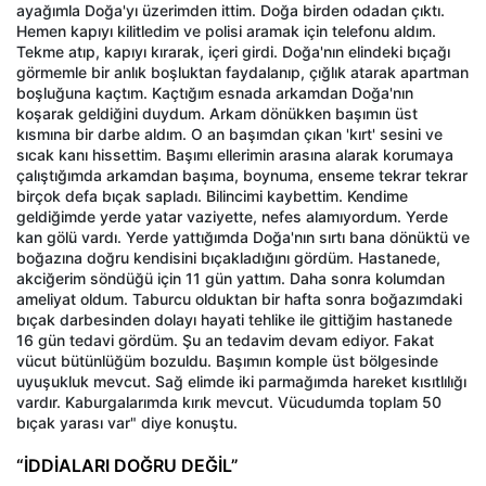
ayağımla Doğa'yı üzerimden ittim. Doğa birden odadan çıktı.
Hemen kapıyı kilitledim ve polisi aramak için telefonu aldım.
Tekme atıp, kapıyı kırarak, içeri girdi. Doğa'nın elindeki bıçağı
görmemle bir anlık boşluktan faydalanıp, çığlık atarak apartman
boşluğuna kaçtım. Kaçtığım esnada arkamdan Doğa'nın
koşarak geldiğini duydum. Arkam dönükken başımın üst
kısmına bir darbe aldım. O an başımdan çıkan 'kırt' sesini ve
sıcak kanı hissettim. Başımı ellerimin arasına alarak korumaya
çalıştığımda arkamdan başıma, boynuma, enseme tekrar tekrar
birçok defa bıçak sapladı. Bilincimi kaybettim. Kendime
geldiğimde yerde yatar vaziyette, nefes alamıyordum. Yerde
kan gölü vardı. Yerde yattığımda Doğa'nın sırtı bana dönüktü ve
boğazına doğru kendisini bıçakladığını gördüm. Hastanede,
akciğerim söndüğü için 11 gün yattım. Daha sonra kolumdan
ameliyat oldum. Taburcu olduktan bir hafta sonra boğazımdaki
bıçak darbesinden dolayı hayati tehlike ile gittiğim hastanede
16 gün tedavi gördüm. Şu an tedavim devam ediyor. Fakat
vücut bütünlüğüm bozuldu. Başımın komple üst bölgesinde
uyuşukluk mevcut. Sağ elimde iki parmağımda hareket kısıtlılığı
vardır. Kaburgalarımda kırık mevcut. Vücudumda toplam 50
bıçak yarası var" diye konuştu.
“İDDİALARI DOĞRU DEĞİL”