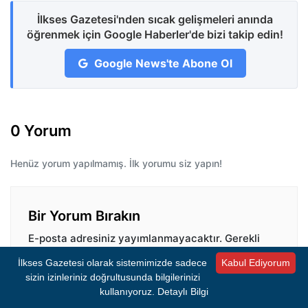
İlkses Gazetesi'nden sıcak gelişmeleri anında
öğrenmek için Google Haberler'de bizi takip edin!
Google News'te Abone Ol
0 Yorum
Henüz yorum yapılmamış. İlk yorumu siz yapın!
Bir Yorum Bırakın
E-posta adresiniz yayımlanmayacaktır.
Gerekli
alanlar
*
ile işaretlenmişlerdir.
İlkses Gazetesi olarak sistemimizde sadece
Kabul Ediyorum
Yorum
*
sizin izinleriniz doğrultusunda bilgilerinizi
kullanıyoruz.
Detaylı Bilgi