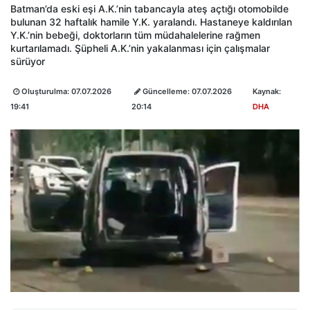
Batman’da eski eşi A.K.’nin tabancayla ateş açtığı otomobilde
bulunan 32 haftalık hamile Y.K. yaralandı. Hastaneye kaldırılan
Y.K.’nin bebeği, doktorların tüm müdahalelerine rağmen
kurtarılamadı. Şüpheli A.K.’nin yakalanması için çalışmalar
sürüyor
Oluşturulma:
07.07.2026
Güncelleme:
07.07.2026
Kaynak:
19:41
20:14
DHA