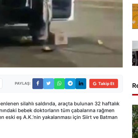
PAYLAŞ:
Takip Et
R
nlenen silahlı saldırıda, araçta bulunan 32 haftalık
arnındaki bebek doktorların tüm çabalarına rağmen
en eski eş A.K.’nin yakalanması için Siirt ve Batman