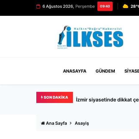
6 Ağustos 2026,
Perşembe
28°
09:40
ANASAYFA
GÜNDEM
SIYAS
SON DAKIKA
Aziz Yıldırım'dan sosyal m
Ana Sayfa
Asayiş