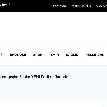
C İzmir
Anasayfa
Resim Galerisi
Videola
ET
EKONOMI
SPOR
İZMIR
SAĞLIK
RESMI İLAN
edya paylaşımlarına suç duyurusu! Savcılık soruşturma başl