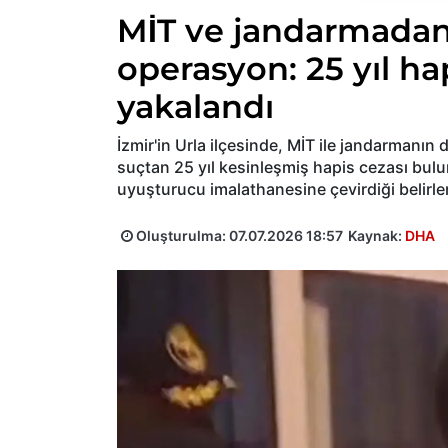
MİT ve jandarmadan 
operasyon: 25 yıl hap
yakalandı
İzmir'in Urla ilçesinde, MİT ile jandarmanı
suçtan 25 yıl kesinleşmiş hapis cezası bulu
uyuşturucu imalathanesine çevirdiği belirl
Oluşturulma:
07.07.2026 18:57
Kaynak:
DHA