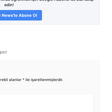
edin!
 News'te Abone Ol
pın!
ekli alanlar
*
ile işaretlenmişlerdir.