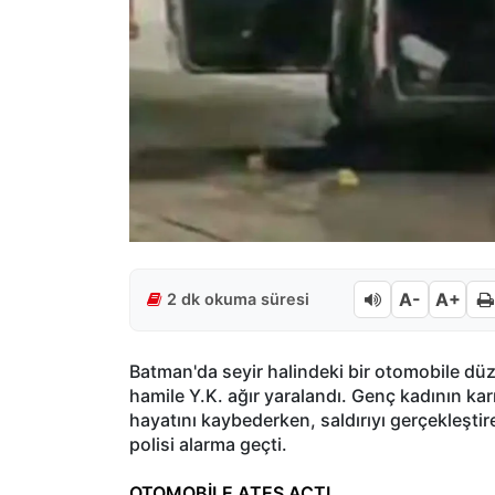
A-
A+
2 dk okuma süresi
Batman'da seyir halindeki bir otomobile düze
hamile Y.K. ağır yaralandı. Genç kadının k
hayatını kaybederken, saldırıyı gerçekleştir
polisi alarma geçti.
OTOMOBİLE ATEŞ AÇTI