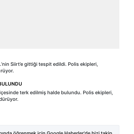
n Siirt’e gittiği tespit edildi. Polis ekipleri,
ürüyor.
 BULUNDU
 ilçesinde terk edilmiş halde bulundu. Polis ekipleri,
rdürüyor.
anında öğrenmek için Google Haberler'de bizi takip