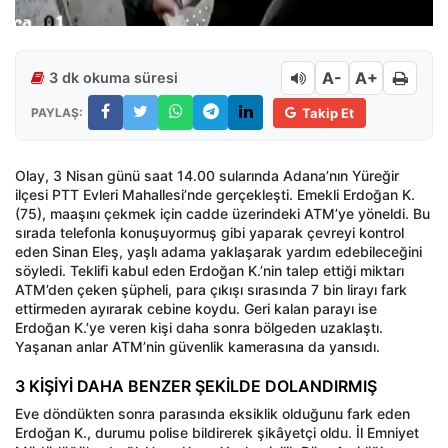
A-
A+
3 dk okuma süresi
PAYLAŞ:
Takip Et
Olay, 3 Nisan günü saat 14.00 sularında Adana’nın Yüreğir
ilçesi PTT Evleri Mahallesi’nde gerçekleşti. Emekli Erdoğan K.
(75), maaşını çekmek için cadde üzerindeki ATM’ye yöneldi. Bu
sırada telefonla konuşuyormuş gibi yaparak çevreyi kontrol
eden Sinan Eleş, yaşlı adama yaklaşarak yardım edebileceğini
söyledi. Teklifi kabul eden Erdoğan K.’nin talep ettiği miktarı
ATM’den çeken şüpheli, para çıkışı sırasında 7 bin lirayı fark
ettirmeden ayırarak cebine koydu. Geri kalan parayı ise
Erdoğan K.’ye veren kişi daha sonra bölgeden uzaklaştı.
Yaşanan anlar ATM’nin güvenlik kamerasına da yansıdı.
3 KİŞİYİ DAHA BENZER ŞEKİLDE DOLANDIRMIŞ
Eve döndükten sonra parasında eksiklik olduğunu fark eden
Erdoğan K., durumu polise bildirerek şikâyetçi oldu. İl Emniyet