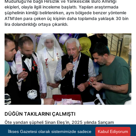
Müdürlüğü’ne bağlı Hırsızlık ve Yankesicilik Büro Amirliği
ekipleri, olayla ilgili inceleme başlattı. Yapılan araştırmada
şüphelinin kimliği belirlenirken, aynı bölgede benzer yöntemle
ATM’den para çeken üç kişinin daha toplamda yaklaşık 30 bin
lira dolandırıldığı ortaya çıkarıldı.
DÜĞÜN TAKILARINI ÇALMIŞTI
Öte yandan şüpheli Sinan Eleş’in, 2025 yılında Sarıçam
ilçesinde düzenlenen iki ayrı düğüne davetliymiş gibi katıldığı,
İlkses Gazetesi olarak sistemimizde sadece
Kabul Ediyorum
takı merasiminde gelin ve damada takılan yaklaşık 100 bin lirayı