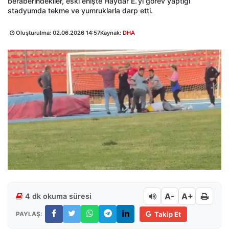
beraberindekiler, eski enişte Haydar E.’yi görev yaptığı
stadyumda tekme ve yumruklarla darp etti.
Oluşturulma:
02.06.2026 14:57
Kaynak:
DHA
A-
A+
4 dk okuma süresi
PAYLAŞ:
Takip Et