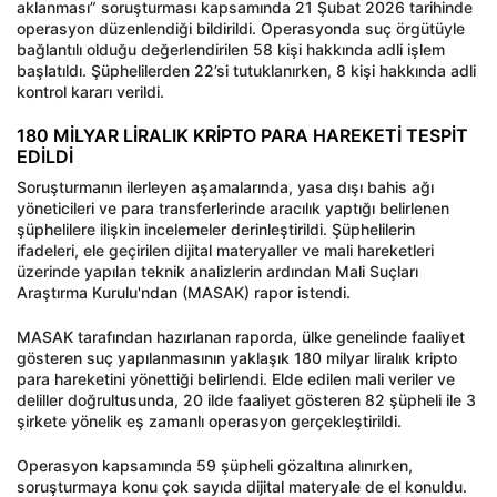
aklanması” soruşturması kapsamında 21 Şubat 2026 tarihinde
operasyon düzenlendiği bildirildi. Operasyonda suç örgütüyle
bağlantılı olduğu değerlendirilen 58 kişi hakkında adli işlem
başlatıldı. Şüphelilerden 22’si tutuklanırken, 8 kişi hakkında adli
kontrol kararı verildi.
180 MİLYAR LİRALIK KRİPTO PARA HAREKETİ TESPİT
EDİLDİ
Soruşturmanın ilerleyen aşamalarında, yasa dışı bahis ağı
yöneticileri ve para transferlerinde aracılık yaptığı belirlenen
şüphelilere ilişkin incelemeler derinleştirildi. Şüphelilerin
ifadeleri, ele geçirilen dijital materyaller ve mali hareketleri
üzerinde yapılan teknik analizlerin ardından Mali Suçları
Araştırma Kurulu'ndan (MASAK) rapor istendi.
MASAK tarafından hazırlanan raporda, ülke genelinde faaliyet
gösteren suç yapılanmasının yaklaşık 180 milyar liralık kripto
para hareketini yönettiği belirlendi. Elde edilen mali veriler ve
deliller doğrultusunda, 20 ilde faaliyet gösteren 82 şüpheli ile 3
şirkete yönelik eş zamanlı operasyon gerçekleştirildi.
Operasyon kapsamında 59 şüpheli gözaltına alınırken,
soruşturmaya konu çok sayıda dijital materyale de el konuldu.