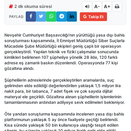
A-
A+
2 dk okuma süresi
PAYLAŞ:
Takip Et
Nevşehir Cumhuriyet Başsavcılığı'nın yürüttüğü yasa dışı bahis
soruşturması kapsamında, İl Emniyet Müdürlüğü Siber Suçlarla
Mücadele Şube Müdürlüğü ekipleri geniş çaplı bir operasyon
gerçekleştirdi. Yapılan teknik ve fiziki çalışmalar sonucunda
kimlikleri belirlenen 107 şüpheliye yönelik 28 ilde, 120 farklı
adrese eş zamanlı baskın düzenlendi. Operasyonda 77 kişi
gözaltına alındı.
Şüphelilerin adreslerinde gerçekleştirilen aramalarda, suç
gelirinden elde edildiği değerlendirilen yaklaşık 1,5 milyon lira
nakit para, bir tabanca, 7 adet fişek ve çok sayıda dijital
materyal ele geçirildi. Gözaltına alınan şüphelilerin işlemlerinin
tamamlanmasının ardından adliyeye sevk edilmeleri bekleniyor.
Öte yandan soruşturma kapsamında incelenen yasa dışı bahis
platformunun yaklaşık 5 ay önce faaliyete geçtiği belirlendi.
Kısa sürede yaklaşık 50 bin kullanıcıya ulaştığı tespit edilen
sitenin, bu süreçte yaklaşık 10 milyar liralık gelir elde ettiği