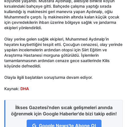
köyünde yaşandı. Mustafa Aydınalp, ailesiyle birlikte köyün
kırsalındaki bahçeye gitti. Bahçede çalışma yaptığı sırada
kullandığı iş makinesini geri manevra yapan Aydınalp, oğlu
Muhammed’e çarptı. İş makinesinin altında kalan küçük çocuk
için çevredekilerin ihbarı üzerine bölgeye sağlık ve jandarma
ekipleri yönlendirildi.
Olay yerine gelen sağlık ekipleri, Muhammed Aydınalp’in
hayatını kaybettiğini tespit etti. Çocuğun cenazesi, olay yerinde
yapılan incelemelerin ardından otopsi için Siirt Eğitim ve
Araştırma Hastanesi morguna götürüldü. İşlemlerin
tamamlanmasının ardından cenaze gece saatlerinde Kilis
köyünde defnedildi.
Olayla ilgili başlatılan soruşturma devam ediyor.
Kaynak:
DHA
İlkses Gazetesi'nden sıcak gelişmeleri anında
öğrenmek için Google Haberler'de bizi takip edin!
Google News'te Abone Ol