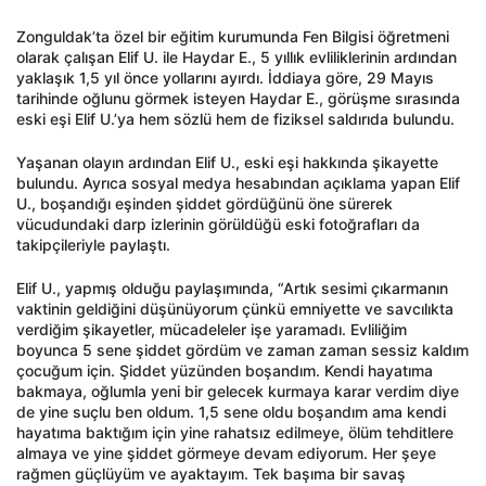
Zonguldak’ta özel bir eğitim kurumunda Fen Bilgisi öğretmeni
olarak çalışan Elif U. ile Haydar E., 5 yıllık evliliklerinin ardından
yaklaşık 1,5 yıl önce yollarını ayırdı. İddiaya göre, 29 Mayıs
tarihinde oğlunu görmek isteyen Haydar E., görüşme sırasında
eski eşi Elif U.’ya hem sözlü hem de fiziksel saldırıda bulundu.
Yaşanan olayın ardından Elif U., eski eşi hakkında şikayette
bulundu. Ayrıca sosyal medya hesabından açıklama yapan Elif
U., boşandığı eşinden şiddet gördüğünü öne sürerek
vücudundaki darp izlerinin görüldüğü eski fotoğrafları da
takipçileriyle paylaştı.
Elif U., yapmış olduğu paylaşımında, “Artık sesimi çıkarmanın
vaktinin geldiğini düşünüyorum çünkü emniyette ve savcılıkta
verdiğim şikayetler, mücadeleler işe yaramadı. Evliliğim
boyunca 5 sene şiddet gördüm ve zaman zaman sessiz kaldım
çocuğum için. Şiddet yüzünden boşandım. Kendi hayatıma
bakmaya, oğlumla yeni bir gelecek kurmaya karar verdim diye
de yine suçlu ben oldum. 1,5 sene oldu boşandım ama kendi
hayatıma baktığım için yine rahatsız edilmeye, ölüm tehditlere
almaya ve yine şiddet görmeye devam ediyorum. Her şeye
rağmen güçlüyüm ve ayaktayım. Tek başıma bir savaş