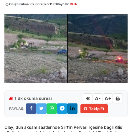
Oluşturulma:
02.06.2026 11:01
Kaynak:
DHA
A-
A+
1 dk okuma süresi
PAYLAŞ:
Takip Et
Olay, dün akşam saatlerinde Siirt’in Pervari ilçesine bağlı Kilis