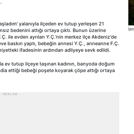
.
şladım' yalanıyla ilçeden ev tutup yerleşen 21
İzm
nsız bedenini attığı ortaya çıktı. Bunun üzerine
Ç. ile evden ayrılan Y.Ç.'nin merkez ilçe Akdeniz'de
 eve baskın yaptı, bebeğin annesi Y.Ç., anneanne F.Ç.
niyetteki ifadesinin ardından adliyeye sevk edildi.
la ev tutup ilçeye taşınan kadının, banyoda doğum
ddia ettiği bebeği poşete koyarak çöpe attığı ortaya
- REKLAM -