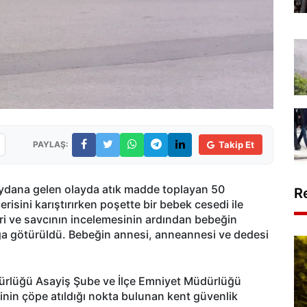
PAYLAŞ:
Takip Et
dana gelen olayda atık madde toplayan 50
R
isini karıştırırken poşette bir bebek cesedi ile
leri ve savcının incelemesinin ardından bebeğin
ga götürüldü. Bebeğin annesi, anneannesi ve dedesi
üdürlüğü Asayiş Şube ve İlçe Emniyet Müdürlüğü
inin çöpe atıldığı nokta bulunan kent güvenlik