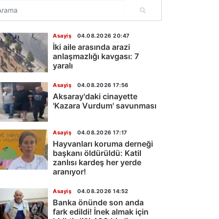
Asayiş
04.08.2026 20:47
İki aile arasında arazi
anlaşmazlığı kavgası: 7
yaralı
Asayiş
04.08.2026 17:56
Aksaray'daki cinayette
'Kazara Vurdum' savunması
Asayiş
04.08.2026 17:17
Hayvanları koruma derneği
başkanı öldürüldü: Katil
zanlısı kardeş her yerde
aranıyor!
Asayiş
04.08.2026 14:52
Banka önünde son anda
fark edildi! İnek almak için