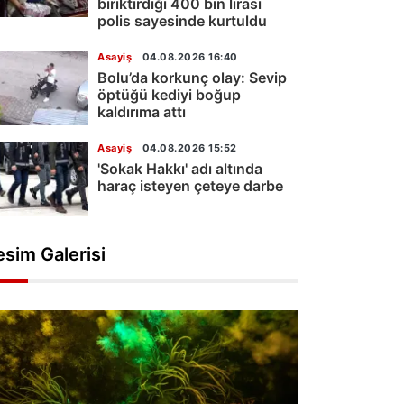
biriktirdiği 400 bin lirası
polis sayesinde kurtuldu
Asayiş
04.08.2026 16:40
Bolu’da korkunç olay: Sevip
öptüğü kediyi boğup
kaldırıma attı
Asayiş
04.08.2026 15:52
'Sokak Hakkı' adı altında
haraç isteyen çeteye darbe
esim Galerisi