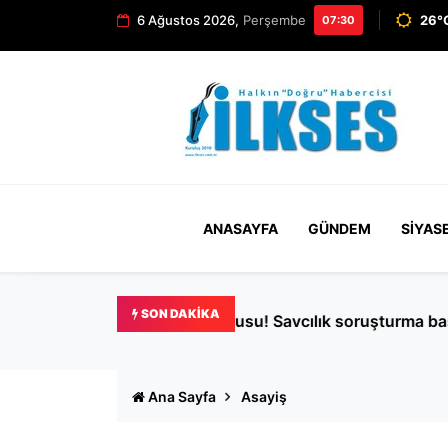
6 Ağustos 2026,
Perşembe
26°C
07:30
ANASAYFA
GÜNDEM
SIYAS
SON DAKIKA
Beyoğlu'nda köpek kavgası k
Ana Sayfa
Asayiş