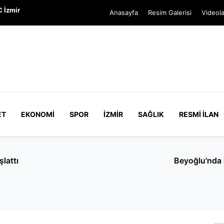
 İzmir
Anasayfa
Resim Galerisi
Videola
ET
EKONOMI
SPOR
İZMIR
SAĞLIK
RESMI İLAN
anlı bitti: Pıtbull'un sahibi 3 yerinden bıçaklandı