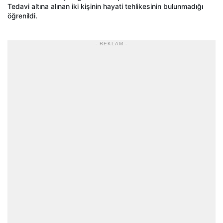
Tedavi altına alınan iki kişinin hayati tehlikesinin bulunmadığı
öğrenildi.
- REKLAM -