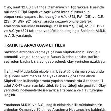
Olay, saat 12.00 civarında Osmaniye’nin Toprakkale ilçesinde
bulunan T Tipi Kapalı ve Açık Ceza İnfaz Kurumu'nun
otoparkında yaşandı. İddiaya göre A.Y. (33), F.A. (25) ve G.E.
(23), 01 BGP 921 plakalı araçla cezaevi önüne gelerek
aralarında husumet bulunduğu belirtilen Y.Ş. (34), M.R.K. (22)
ve A.G.'ye (32) tabanca ve tüfeklerle ateş açtı. Saldırıda M.R.K.
ile A.G. yaralandı.
TRAFİKTE ARACI GASP ETTİLER
Saldırının ardından kaçmaya çalışan şüphelilerin bulunduğu
otomobil, virajda kaza yaptı. Bunun üzerine zanlılar, trafikte
seyreden başka bir aracı gasp ederek olay yerinden uzaklaştı.
İl Emniyet Müdürlüğü ekiplerinin başlattığı çalışma sonucunda
üç şüpheli kent merkezinde yakalanarak gözaltına alındı.
Şüphelilerin kullandığı araçta yapılan aramalarda 3 tabanca, 1
adet AK-47 uzun namlulu tüfek ile 2 av tüfeği ele geçirildi. Olay
yerindeki incelemelerde ise ayrıca 1 tabanca ve 1 av tüfeğine
ulaşıldı.
Yaralanan M.R.K. ve A.G., sağlık ekiplerinin ilk müdahalesinin
ardından Osmaniye Eğitim ve Araştırma Hastanesi'ne kaldırıldı.