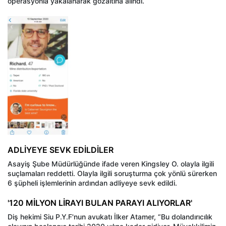
operasyonla yakalanarak gözaltına alındı.
ADLİYEYE SEVK EDİLDİLER
Asayiş Şube Müdürlüğünde ifade veren Kingsley O. olayla ilgili
suçlamaları reddetti. Olayla ilgili soruşturma çok yönlü sürerken
6 şüpheli işlemlerinin ardından adliyeye sevk edildi.
'120 MİLYON LİRAYI BULAN PARAYI ALIYORLAR'
Diş hekimi Siu P.Y.F'nun avukatı İlker Atamer, “Bu dolandırıcılık