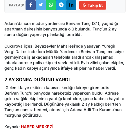
PAYLAŞ:
Takip Et
Adana'da icra müdür yardımcısı Berivan Tunç (31), yaşadığı
apartman dairesinin banyosunda ölü bulundu. Tunç’un 2 ay
sonra düğün yapmayı planladığı belirtildi.
Çukurova ilçesi Beyazevler Mahallesi'nde yaşayan Yüreğir
Vergi Dairesi'nde İcra Müdür Yardımcısı Berivan Tunç, mesaiye
gelmeyince iş arkadaşları telefonla aradı ancak ulaşamadı.
İhbarla adrese polis ekipleri sevk edildi. Evin zilini çalan ekipler,
genç kadın kapıyı açmayınca itfaiye ekiplerine haber verdi.
2 AY SONRA DÜĞÜNÜ VARDI
Gelen itfaiye ekibinin kapısını kırdığı daireye giren polis,
Berivan Tunç'u banyoda hareketsiz yaparken buldu. Adrese
gelen sağlık ekiplerinin yaptığı kontrolde, genç kadının hayatını
kaybettiği belirlendi. Düğününe yaklaşık 2 ay kaldığı belirtilen
Tunç'un cansız bedeni, otopsi için Adana Adli Tıp Kurumu’nun
morguna götürüldü.
Kaynak:
HABER MERKEZİ