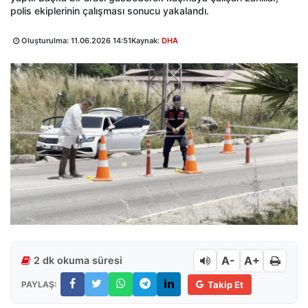
polis ekiplerinin çalışması sonucu yakalandı.
Oluşturulma:
11.06.2026 14:51
Kaynak:
DHA
A-
A+
2 dk okuma süresi
PAYLAŞ:
Takip Et