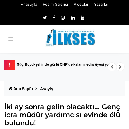
Anasayfa
Resim Galerisi
Videolar
Yazarlar
Nİ
Güç: Büyükşehir'de gönlü CHP'de kalan meclis üyesi yok
M
İ
Ana Sayfa
Asayiş
İki ay sonra gelin olacaktı... Genç
icra müdür yardımcısı evinde ölü
bulundu!