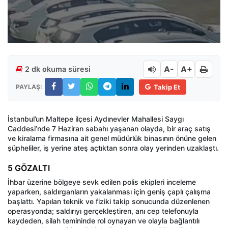
A-
A+
2 dk okuma süresi
PAYLAŞ:
Takip Et
İstanbul’un Maltepe ilçesi Aydınevler Mahallesi Saygı
Caddesi’nde 7 Haziran sabahı yaşanan olayda, bir araç satış
ve kiralama firmasına ait genel müdürlük binasının önüne gelen
şüpheliler, iş yerine ateş açtıktan sonra olay yerinden uzaklaştı.
5 GÖZALTI
İhbar üzerine bölgeye sevk edilen polis ekipleri inceleme
yaparken, saldırganların yakalanması için geniş çaplı çalışma
başlattı. Yapılan teknik ve fiziki takip sonucunda düzenlenen
operasyonda; saldırıyı gerçekleştiren, anı cep telefonuyla
kaydeden, silah temininde rol oynayan ve olayla bağlantılı