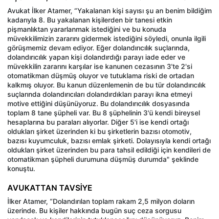
Avukat İlker Atamer, “Yakalanan kişi sayısı şu an benim bildiğim
kadarıyla 8. Bu yakalanan kişilerden bir tanesi etkin
pişmanlıktan yararlanmak istediğini ve bu konuda
müvekkilimizin zararını gidermek istediğini söyledi, onunla ilgili
görüşmemiz devam ediyor. Eğer dolandırıcılık suçlarında,
dolandırıcılık yapan kişi dolandırdığı parayı iade eder ve
müvekkilin zararını karşılar ise kanunen cezasının 3'te 2'si
otomatikman düşmüş oluyor ve tutuklama riski de ortadan
kalkmış oluyor. Bu kanun düzenlemenin de bu tür dolandırıcılık
suçlarında dolandırıcıları dolandırdıkları parayı ikna etmeyi
motive ettiğini düşünüyoruz. Bu dolandırıcılık dosyasında
toplam 8 tane şüpheli var. Bu 8 şüphelinin 3'ü kendi bireysel
hesaplarına bu paraları alıyorlar. Diğer 5'i ise kendi ortağı
oldukları şirket üzerinden ki bu şirketlerin bazısı otomotiv,
bazısı kuyumculuk, bazısı emlak şirketi. Dolayısıyla kendi ortağı
oldukları şirket üzerinden bu para tahsil edildiği için kendileri de
otomatikman şüpheli durumuna düşmüş durumda" şeklinde
konuştu.
AVUKATTAN TAVSİYE
İlker Atamer, “Dolandırılan toplam rakam 2,5 milyon doların
üzerinde. Bu kişiler hakkında bugün suç ceza sorgusu