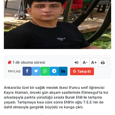
A-
A+
1 dk okuma süresi
PAYLAŞ:
Takip Et
Ankara’da özel bir sağlık meslek lisesi 9’uncu sınıf öğrencisi
Kayra Ataman, önceki gün akşam saatlerinde Etimesgut’ta kız
arkadaşıyla parkta yürüdüğü sırada Burak Ehlil ile tartışma
yaşadı. Tartışmaya kısa süre sonra Ehlil’in oğlu T.E.E.’nin de
dahil olmasıyla gerginlik büyüdü ve kavga çıktı.