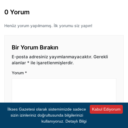
0 Yorum
Henüz yorum yapılmamış. İlk yorumu siz yapın!
Bir Yorum Bırakın
E-posta adresiniz yayımlanmayacaktır.
Gerekli
alanlar
*
ile işaretlenmişlerdir.
Yorum
*
İlkses Gazetesi olarak sistemimizde sadece
Kabul Ediyorum
sizin izinleriniz doğrultusunda bilgilerinizi
İsim
*
E-posta
*
kullanıyoruz.
Detaylı Bilgi