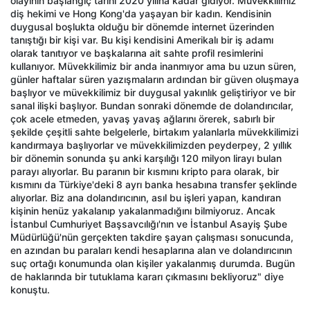
olayının başlangıç tarihi 2020 yılına kadar gidiyor. Müvekkilimiz
diş hekimi ve Hong Kong'da yaşayan bir kadın. Kendisinin
duygusal boşlukta olduğu bir dönemde internet üzerinden
tanıştığı bir kişi var. Bu kişi kendisini Amerikalı bir iş adamı
olarak tanıtıyor ve başkalarına ait sahte profil resimlerini
kullanıyor. Müvekkilimiz bir anda inanmıyor ama bu uzun süren,
günler haftalar süren yazışmaların ardından bir güven oluşmaya
başlıyor ve müvekkilimiz bir duygusal yakınlık geliştiriyor ve bir
sanal ilişki başlıyor. Bundan sonraki dönemde de dolandırıcılar,
çok acele etmeden, yavaş yavaş ağlarını örerek, sabırlı bir
şekilde çeşitli sahte belgelerle, birtakım yalanlarla müvekkilimizi
kandırmaya başlıyorlar ve müvekkilimizden peyderpey, 2 yıllık
bir dönemin sonunda şu anki karşılığı 120 milyon lirayı bulan
parayı alıyorlar. Bu paranın bir kısmını kripto para olarak, bir
kısmını da Türkiye'deki 8 ayrı banka hesabına transfer şeklinde
alıyorlar. Biz ana dolandırıcının, asıl bu işleri yapan, kandıran
kişinin henüz yakalanıp yakalanmadığını bilmiyoruz. Ancak
İstanbul Cumhuriyet Başsavcılığı'nın ve İstanbul Asayiş Şube
Müdürlüğü'nün gerçekten takdire şayan çalışması sonucunda,
en azından bu paraları kendi hesaplarına alan ve dolandırıcının
suç ortağı konumunda olan kişiler yakalanmış durumda. Bugün
de haklarında bir tutuklama kararı çıkmasını bekliyoruz" diye
konuştu.