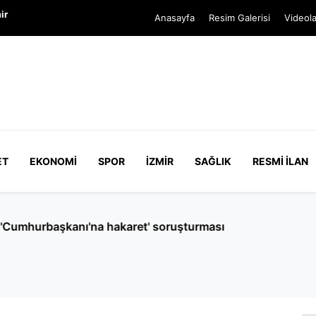
ir
Anasayfa
Resim Galerisi
Videola
ET
EKONOMI
SPOR
İZMIR
SAĞLIK
RESMI İLAN
Cumhurbaşkanı'na hakaret' soruşturması