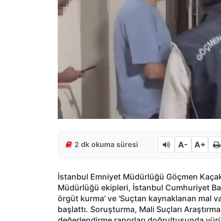
A-
A+
2 dk okuma süresi
İstanbul Emniyet Müdürlüğü Göçmen Kaçakç
Müdürlüğü ekipleri, İstanbul Cumhuriyet Ba
örgüt kurma' ve 'Suçtan kaynaklanan mal var
başlattı. Soruşturma, Mali Suçları Araştırm
değerlendirme raporları doğrultusunda yürü