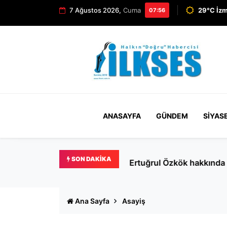
7 Ağustos 2026,
Cuma
29°C İzm
07:56
ANASAYFA
GÜNDEM
SIYAS
SON DAKIKA
Ertuğrul Özkök hakkında '
Ana Sayfa
Asayiş