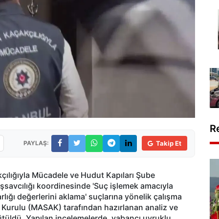
R
PAYLAŞ:
Takip Et
ılığıyla Mücadele ve Hudut Kapıları Şube
şsavcılığı koordinesinde 'Suç işlemek amacıyla
lığı değerlerini aklama' suçlarına yönelik çalışma
a Kurulu (MASAK) tarafından hazırlanan analiz ve
tüldü. Yapılan incelemelerde, yabancı uyruklu