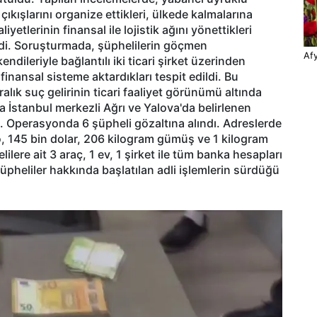
e çıkışlarını organize ettikleri, ülkede kalmalarına
yetlerinin finansal ile lojistik ağını yönettikleri
rildi. Soruşturmada, şüphelilerin göçmen
Afy
kendileriyle bağlantılı iki ticari şirket üzerinden
finansal sisteme aktardıkları tespit edildi. Bu
alık suç gelirinin ticari faaliyet görünümü altında
 İstanbul merkezli Ağrı ve Yalova'da belirlenen
 Operasyonda 6 şüpheli gözaltına alındı. Adreslerde
ro, 145 bin dolar, 206 kilogram gümüş ve 1 kilogram
ere ait 3 araç, 1 ev, 1 şirket ile tüm banka hesapları
Şüpheliler hakkında başlatılan adli işlemlerin sürdüğü