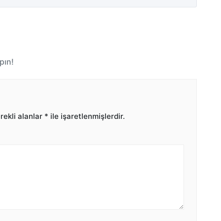
pın!
ekli alanlar
*
ile işaretlenmişlerdir.