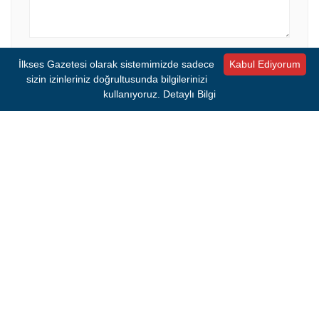
İsim
*
E-posta
*
İlkses Gazetesi olarak sistemimizde sadece
Kabul Ediyorum
sizin izinleriniz doğrultusunda bilgilerinizi
kullanıyoruz.
Detaylı Bilgi
Bir dahaki sefere yorum yaptığımda kullanılmak
üzere adımı ve e-posta adresimi bu tarayıcıya
kaydet.
Yorumu Gönder
SIRADAKİ HABER YÜKLENDİ