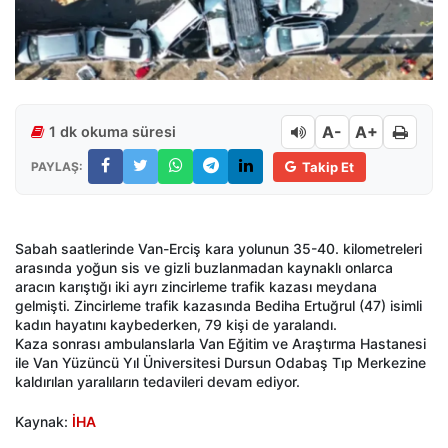
A-
A+
1 dk okuma süresi
PAYLAŞ:
Takip Et
Sabah saatlerinde Van-Erciş kara yolunun 35-40. kilometreleri
arasında yoğun sis ve gizli buzlanmadan kaynaklı onlarca
aracın karıştığı iki ayrı zincirleme trafik kazası meydana
gelmişti. Zincirleme trafik kazasında Bediha Ertuğrul (47) isimli
kadın hayatını kaybederken, 79 kişi de yaralandı.
Kaza sonrası ambulanslarla Van Eğitim ve Araştırma Hastanesi
ile Van Yüzüncü Yıl Üniversitesi Dursun Odabaş Tıp Merkezine
kaldırılan yaralıların tedavileri devam ediyor.
Kaynak:
İHA