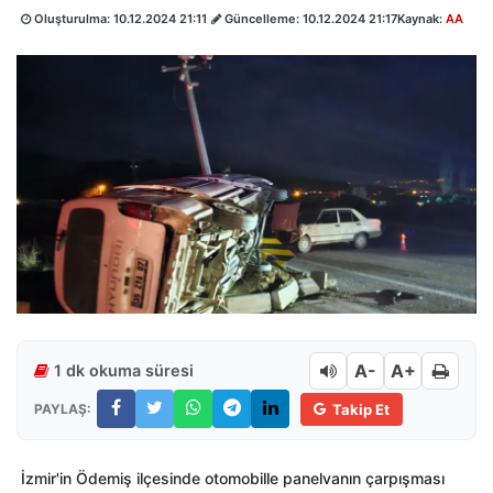
Oluşturulma:
10.12.2024 21:11
Güncelleme:
10.12.2024 21:17
Kaynak:
AA
A-
A+
1 dk okuma süresi
PAYLAŞ:
Takip Et
İzmir'in Ödemiş ilçesinde otomobille panelvanın çarpışması