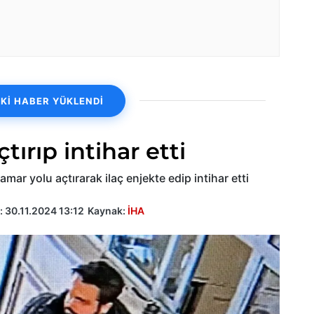
Kİ HABER YÜKLENDİ
ırıp intihar etti
amar yolu açtırarak ilaç enjekte edip intihar etti
:
30.11.2024 13:12
Kaynak:
İHA