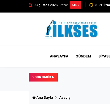
9 Ağustos 2026,
Pazar
36°C İzm
14:02
ANASAYFA
GÜNDEM
SIYAS
SON DAKIKA
Ösen’den Çeşme Projesi’n
Ana Sayfa
Asayiş