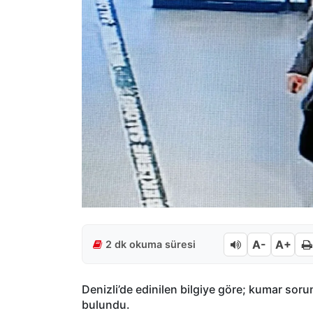
A-
A+
2 dk okuma süresi
Denizli’de edinilen bilgiye göre; kumar soru
bulundu.