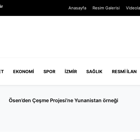
ir
Anasayfa
Resim Galerisi
Videola
ET
EKONOMI
SPOR
İZMIR
SAĞLIK
RESMI İLAN
e Yunanistan örneği