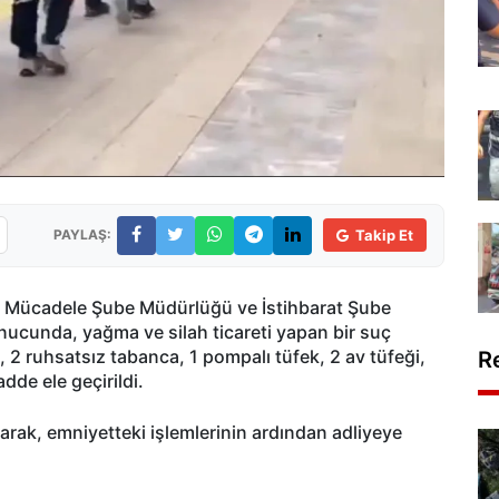
PAYLAŞ:
Takip Et
la Mücadele Şube Müdürlüğü ve İstihbarat Şube
ucunda, yağma ve silah ticareti yapan bir suç
 2 ruhsatsız tabanca, 1 pompalı tüfek, 2 av tüfeği,
R
de ele geçirildi.
rak, emniyetteki işlemlerinin ardından adliyeye