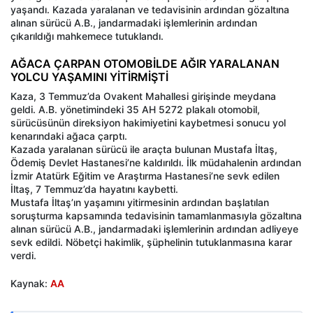
yaşandı. Kazada yaralanan ve tedavisinin ardından gözaltına
alınan sürücü A.B., jandarmadaki işlemlerinin ardından
çıkarıldığı mahkemece tutuklandı.
AĞACA ÇARPAN OTOMOBİLDE AĞIR YARALANAN
YOLCU YAŞAMINI YİTİRMİŞTİ
Kaza, 3 Temmuz’da Ovakent Mahallesi girişinde meydana
geldi. A.B. yönetimindeki 35 AH 5272 plakalı otomobil,
sürücüsünün direksiyon hakimiyetini kaybetmesi sonucu yol
kenarındaki ağaca çarptı.
Kazada yaralanan sürücü ile araçta bulunan Mustafa İltaş,
Ödemiş Devlet Hastanesi’ne kaldırıldı. İlk müdahalenin ardından
İzmir Atatürk Eğitim ve Araştırma Hastanesi’ne sevk edilen
İltaş, 7 Temmuz’da hayatını kaybetti.
Mustafa İltaş’ın yaşamını yitirmesinin ardından başlatılan
soruşturma kapsamında tedavisinin tamamlanmasıyla gözaltına
alınan sürücü A.B., jandarmadaki işlemlerinin ardından adliyeye
sevk edildi. Nöbetçi hakimlik, şüphelinin tutuklanmasına karar
verdi.
Kaynak:
AA