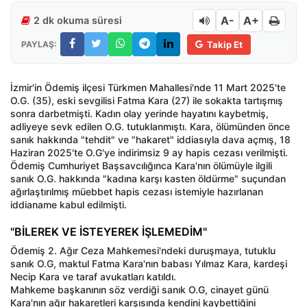
A-
A+
2 dk okuma süresi
PAYLAŞ:
Takip Et
İzmir'in Ödemiş ilçesi Türkmen Mahallesi'nde 11 Mart 2025'te
O.G. (35), eski sevgilisi Fatma Kara (27) ile sokakta tartışmış
sonra darbetmişti. Kadın olay yerinde hayatını kaybetmiş,
adliyeye sevk edilen O.G. tutuklanmıştı. Kara, ölümünden önce
sanık hakkında "tehdit" ve "hakaret" iddiasıyla dava açmış, 18
Haziran 2025'te O.G'ye indirimsiz 9 ay hapis cezası verilmişti.
Ödemiş Cumhuriyet Başsavcılığınca Kara'nın ölümüyle ilgili
sanık O.G. hakkında "kadına karşı kasten öldürme" suçundan
ağırlaştırılmış müebbet hapis cezası istemiyle hazırlanan
iddianame kabul edilmişti.
"BİLEREK VE İSTEYEREK İŞLEMEDİM"
Ödemiş 2. Ağır Ceza Mahkemesi'ndeki duruşmaya, tutuklu
sanık O.G, maktul Fatma Kara'nın babası Yılmaz Kara, kardeşi
Necip Kara ve taraf avukatları katıldı.
Mahkeme başkanının söz verdiği sanık O.G, cinayet günü
Kara'nın ağır hakaretleri karşısında kendini kaybettiğini