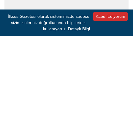
İlkses Gazetesi olarak sistemimizde sadece
Kabul Ediyorum
sizin izinleriniz doğrultusunda bilgilerinizi
kullanıyoruz.
Detaylı Bilgi
İddianamede ifadesine yer verilen K.Y., babasının otomobille
çarptığı annesinin yere düştüğünü belirtip, "Otomobilin lastiği,
sağ bacağına sürtünce annem dengesini kaybedip, düştü.
Teker sol bacağının üzerinden geçti. Babam olay yerinden