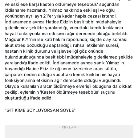
ve eski eşe karşı kasten öldürmeye teşebbüs' suçundan
iddianame hazırlandı. Yılmaz hakkında eski eşi ve oğlu
yönünden ayrı ayrı 21'er yıla kadar hapis cezası istendi.
İddianamede ayrıca Hatice Ekiz'in basit tıbbi müdahaleyle
giderilemez şekilde yaralandığı, vücuttaki kemik kırıklarının
hayat fonksiyonlarına etkisinin ağır derecede olduğu belirtildi.
Mağdur K.Y.'nin ise kati hekim raporunda, kişide olay sonrası
akut stres bozukluğu saptandığı, ruhsal etkilenim süresi,
hastanın klinik durumu ve işlevselliği göz önünde
bulundurulduğunda basit tıbbi müdahaleyle giderilemez şekilde
yaralandığı ifade edildi. İddianamede ayrıca sanık Yılmaz'ın
boşandığı Hatice Ekiz ile oğlunun üzerlerine aracı sürüp,
çarparak neden olduğu vücuttaki kemik kırıklarının hayati
fonksiyonlarına etkisinin ağır derecede olduğu vurgulandı.
Olayda kullanılan aracın öldürmeye elverişli olduğuna da dikkat
çekilip, eyleminin 'Kasten öldürmeye teşebbüs' suçunu
oluşturduğu ifade edildi.
“GİT KİME SÖYLÜYORSAN SÖYLE”
- REKLAM -