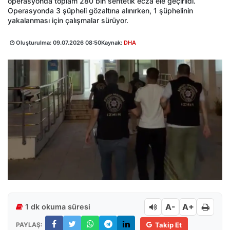
operasyonda toplam 280 bin sentetik ecza ele geçirildi.
Operasyonda 3 şüpheli gözaltına alınırken, 1 şüphelinin
yakalanması için çalışmalar sürüyor.
Oluşturulma:
09.07.2026 08:50
Kaynak:
DHA
A-
A+
1 dk okuma süresi
PAYLAŞ:
Takip Et