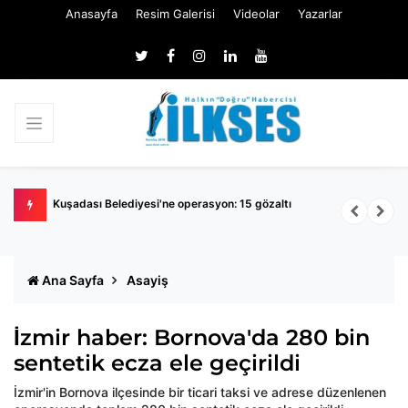
Anasayfa
Resim Galerisi
Videolar
Yazarlar
Menderes Belediye Başkanı İlkay Çiçek’in ifadesi ortaya çıktı:
İ
Mesajlar yapay zeka üretimi!
Ana Sayfa
Asayiş
İzmir haber: Bornova'da 280 bin
sentetik ecza ele geçirildi
İzmir'in Bornova ilçesinde bir ticari taksi ve adrese düzenlenen