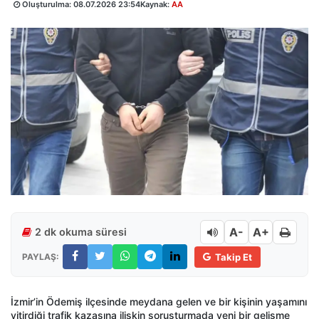
Oluşturulma:
08.07.2026 23:54
Kaynak:
AA
A-
A+
2 dk okuma süresi
PAYLAŞ:
Takip Et
İzmir’in Ödemiş ilçesinde meydana gelen ve bir kişinin yaşamını
yitirdiği trafik kazasına ilişkin soruşturmada yeni bir gelişme