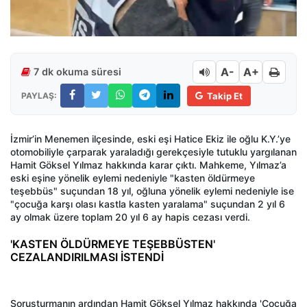
A-
A+
7 dk okuma süresi
PAYLAŞ:
Takip Et
İzmir’in Menemen ilçesinde, eski eşi Hatice Ekiz ile oğlu K.Y.’ye
otomobiliyle çarparak yaraladığı gerekçesiyle tutuklu yargılanan
Hamit Göksel Yılmaz hakkında karar çıktı. Mahkeme, Yılmaz’a
eski eşine yönelik eylemi nedeniyle "kasten öldürmeye
teşebbüs" suçundan 18 yıl, oğluna yönelik eylemi nedeniyle ise
"çocuğa karşı olası kastla kasten yaralama" suçundan 2 yıl 6
ay olmak üzere toplam 20 yıl 6 ay hapis cezası verdi.
'KASTEN ÖLDÜRMEYE TEŞEBBÜSTEN'
CEZALANDIRILMASI İSTENDİ
Soruşturmanın ardından Hamit Göksel Yılmaz hakkında 'Çocuğa