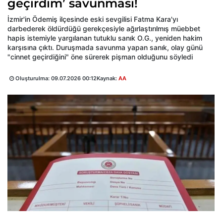
geçirdim’ savunması!
İzmir'in Ödemiş ilçesinde eski sevgilisi Fatma Kara'yı
darbederek öldürdüğü gerekçesiyle ağırlaştırılmış müebbet
hapis istemiyle yargılanan tutuklu sanık O.G., yeniden hakim
karşısına çıktı. Duruşmada savunma yapan sanık, olay günü
"cinnet geçirdiğini" öne sürerek pişman olduğunu söyledi
Oluşturulma:
09.07.2026 00:12
Kaynak:
AA