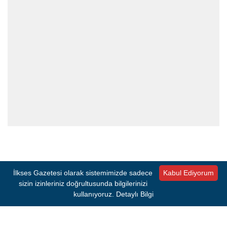
İlkses Gazetesi olarak sistemimizde sadece
Kabul Ediyorum
#DOLAR
#EURO
sizin izinleriniz doğrultusunda bilgilerinizi
kullanıyoruz.
Detaylı Bilgi
Kaynak:
İHA