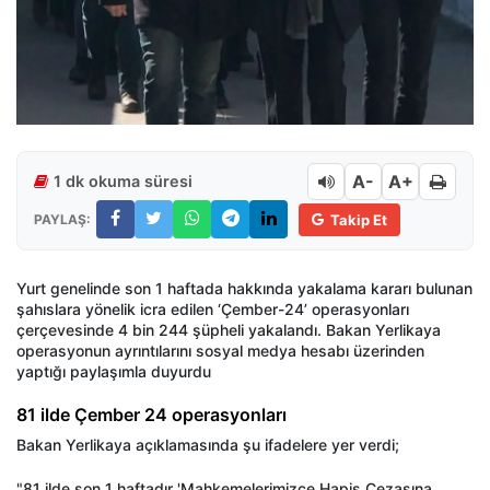
A-
A+
1 dk okuma süresi
PAYLAŞ:
Takip Et
Yurt genelinde son 1 haftada hakkında yakalama kararı bulunan
şahıslara yönelik icra edilen ‘Çember-24’ operasyonları
çerçevesinde 4 bin 244 şüpheli yakalandı. Bakan Yerlikaya
operasyonun ayrıntılarını sosyal medya hesabı üzerinden
yaptığı paylaşımla duyurdu
81 ilde Çember 24 operasyonları
Bakan Yerlikaya açıklamasında şu ifadelere yer verdi;
"81 ilde son 1 haftadır 'Mahkemelerimizce Hapis Cezasına