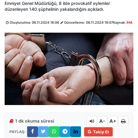
Emniyet Genel Müdürlüğü, 8 ilde provokatif eylemler
düzenleyen 140 şüphelinin yakalandığını açıkladı.
Oluşturulma:
06.11.2024 16:06
Güncelleme:
06.11.2024 16:07
Kaynak:
İHA
A-
A+
1 dk okuma süresi
PAYLAŞ:
Takip Et