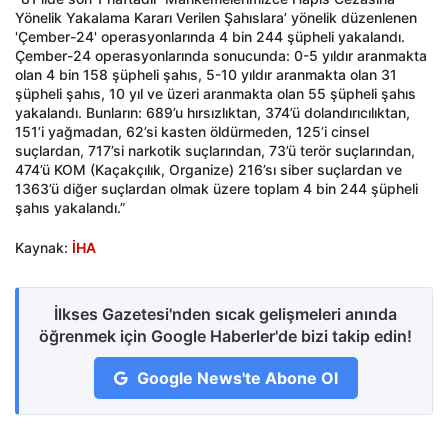
Yönelik Yakalama Kararı Verilen Şahıslara’ yönelik düzenlenen
'Çember-24' operasyonlarında 4 bin 244 şüpheli yakalandı.
Çember-24 operasyonlarında sonucunda: 0-5 yıldır aranmakta
olan 4 bin 158 şüpheli şahıs, 5-10 yıldır aranmakta olan 31
şüpheli şahıs, 10 yıl ve üzeri aranmakta olan 55 şüpheli şahıs
yakalandı. Bunların: 689’u hırsızlıktan, 374’ü dolandırıcılıktan,
151’i yağmadan, 62’si kasten öldürmeden, 125’i cinsel
suçlardan, 717’si narkotik suçlarından, 73’ü terör suçlarından,
474’ü KOM (Kaçakçılık, Organize) 216’sı siber suçlardan ve
1363’ü diğer suçlardan olmak üzere toplam 4 bin 244 şüpheli
şahıs yakalandı.”
Kaynak:
İHA
İlkses Gazetesi'nden sıcak gelişmeleri anında
öğrenmek için Google Haberler'de bizi takip edin!
Google News'te Abone Ol