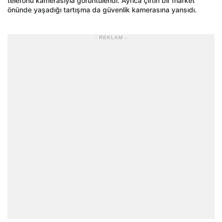
telefonu kamerasıyla görüntülendi. Ayrıca çiftin bir market
önünde yaşadığı tartışma da güvenlik kamerasına yansıdı.
- REKLAM -