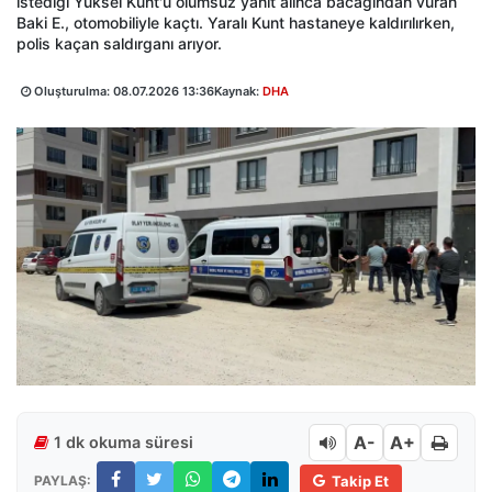
istediği Yüksel Kunt'u olumsuz yanıt alınca bacağından vuran
Baki E., otomobiliyle kaçtı. Yaralı Kunt hastaneye kaldırılırken,
polis kaçan saldırganı arıyor.
Oluşturulma:
08.07.2026 13:36
Kaynak:
DHA
A-
A+
1 dk okuma süresi
PAYLAŞ:
Takip Et