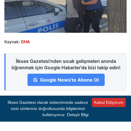
Kaynak:
DHA
İlkses Gazetesi'nden sıcak gelişmeleri anında
öğrenmek için Google Haberler'de bizi takip edin!
Google News'te Abone Ol
İlkses Gazetesi olarak sistemimizde sadece
Kabul Ediyorum
0 Yorum
sizin izinleriniz doğrultusunda bilgilerinizi
kullanıyoruz.
Detaylı Bilgi
Henüz yorum yapılmamış. İlk yorumu siz yapın!