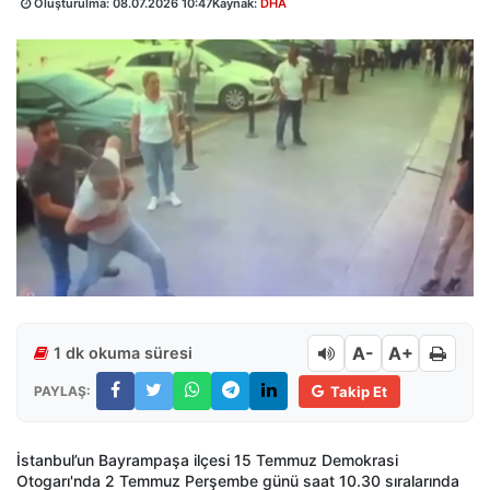
Oluşturulma:
08.07.2026 10:47
Kaynak:
DHA
A-
A+
1 dk okuma süresi
PAYLAŞ:
Takip Et
İstanbul’un Bayrampaşa ilçesi 15 Temmuz Demokrasi
Otogarı'nda 2 Temmuz Perşembe günü saat 10.30 sıralarında