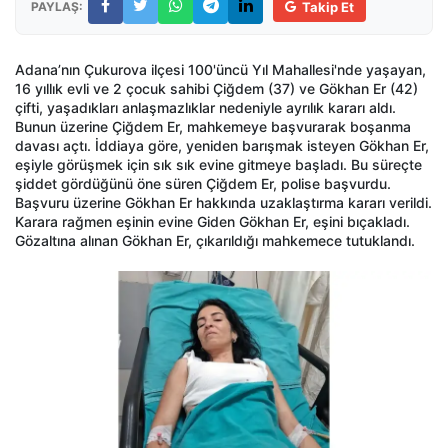
PAYLAŞ:
Takip Et
Adana’nın Çukurova ilçesi 100'üncü Yıl Mahallesi'nde yaşayan,
16 yıllık evli ve 2 çocuk sahibi Çiğdem (37) ve Gökhan Er (42)
çifti, yaşadıkları anlaşmazlıklar nedeniyle ayrılık kararı aldı.
Bunun üzerine Çiğdem Er, mahkemeye başvurarak boşanma
davası açtı. İddiaya göre, yeniden barışmak isteyen Gökhan Er,
eşiyle görüşmek için sık sık evine gitmeye başladı. Bu süreçte
şiddet gördüğünü öne süren Çiğdem Er, polise başvurdu.
Başvuru üzerine Gökhan Er hakkında uzaklaştırma kararı verildi.
Karara rağmen eşinin evine Giden Gökhan Er, eşini bıçakladı.
Gözaltına alınan Gökhan Er, çıkarıldığı mahkemece tutuklandı.