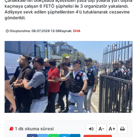
Çanakkale'nin Gökçeada ilçesinden yasa dışı yollarla yurt dışına
kaçmaya çalışan 6 FETÖ şüphelisi ile 3 organizatör yakalandı.
Adliyeye sevk edilen şüphelilerden 4'ü tutuklanarak cezaevine
gönderildi.
Oluşturulma:
08.07.2026 13:36
Kaynak:
DHA
A-
A+
1 dk okuma süresi