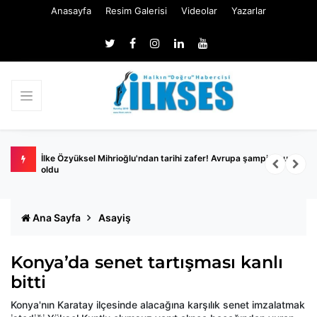
Anasayfa
Resim Galerisi
Videolar
Yazarlar
İlke Özyüksel Mihrioğlu'ndan tarihi zafer! Avrupa şampiyonu
İ
oldu
Ana Sayfa
Asayiş
Konya’da senet tartışması kanlı
bitti
Konya'nın Karatay ilçesinde alacağına karşılık senet imzalatmak