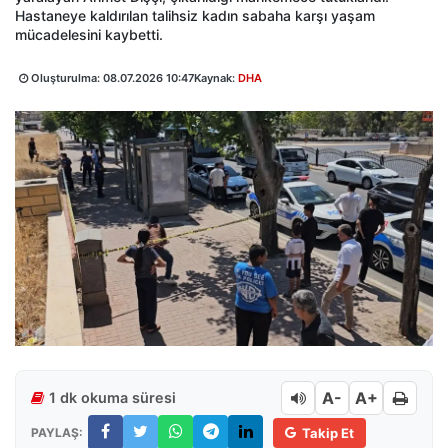
Hastaneye kaldırılan talihsiz kadın sabaha karşı yaşam
mücadelesini kaybetti.
Oluşturulma:
08.07.2026 10:47
Kaynak:
DHA
A-
A+
1 dk okuma süresi
PAYLAŞ:
Takip Et