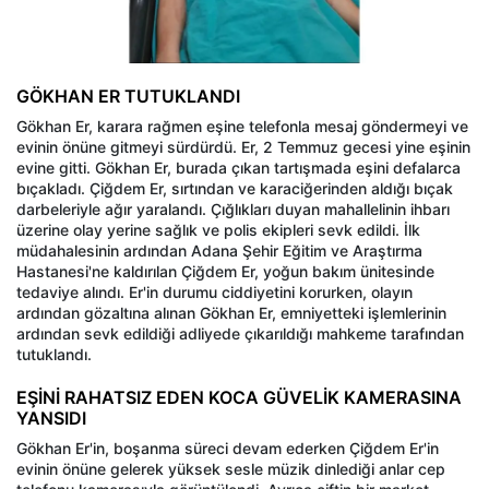
GÖKHAN ER TUTUKLANDI
Gökhan Er, karara rağmen eşine telefonla mesaj göndermeyi ve
evinin önüne gitmeyi sürdürdü. Er, 2 Temmuz gecesi yine eşinin
evine gitti. Gökhan Er, burada çıkan tartışmada eşini defalarca
bıçakladı. Çiğdem Er, sırtından ve karaciğerinden aldığı bıçak
darbeleriyle ağır yaralandı. Çığlıkları duyan mahallelinin ihbarı
üzerine olay yerine sağlık ve polis ekipleri sevk edildi. İlk
müdahalesinin ardından Adana Şehir Eğitim ve Araştırma
Hastanesi'ne kaldırılan Çiğdem Er, yoğun bakım ünitesinde
tedaviye alındı. Er'in durumu ciddiyetini korurken, olayın
ardından gözaltına alınan Gökhan Er, emniyetteki işlemlerinin
ardından sevk edildiği adliyede çıkarıldığı mahkeme tarafından
tutuklandı.
EŞİNİ RAHATSIZ EDEN KOCA GÜVELİK KAMERASINA
YANSIDI
Gökhan Er'in, boşanma süreci devam ederken Çiğdem Er'in
evinin önüne gelerek yüksek sesle müzik dinlediği anlar cep