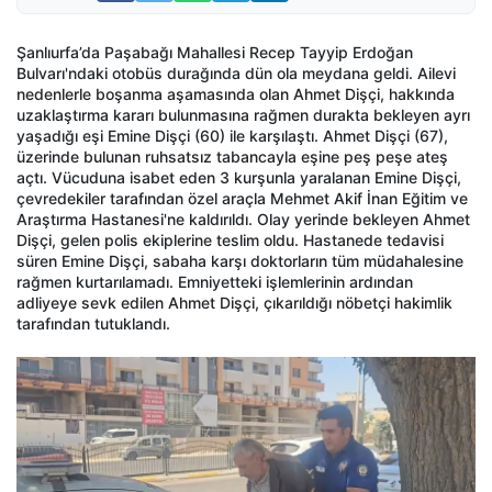
Şanlıurfa’da Paşabağı Mahallesi Recep Tayyip Erdoğan
Bulvarı'ndaki otobüs durağında dün ola meydana geldi. Ailevi
nedenlerle boşanma aşamasında olan Ahmet Dişçi, hakkında
uzaklaştırma kararı bulunmasına rağmen durakta bekleyen ayrı
yaşadığı eşi Emine Dişçi (60) ile karşılaştı. Ahmet Dişçi (67),
üzerinde bulunan ruhsatsız tabancayla eşine peş peşe ateş
açtı. Vücuduna isabet eden 3 kurşunla yaralanan Emine Dişçi,
çevredekiler tarafından özel araçla Mehmet Akif İnan Eğitim ve
Araştırma Hastanesi'ne kaldırıldı. Olay yerinde bekleyen Ahmet
Dişçi, gelen polis ekiplerine teslim oldu. Hastanede tedavisi
süren Emine Dişçi, sabaha karşı doktorların tüm müdahalesine
rağmen kurtarılamadı. Emniyetteki işlemlerinin ardından
adliyeye sevk edilen Ahmet Dişçi, çıkarıldığı nöbetçi hakimlik
tarafından tutuklandı.