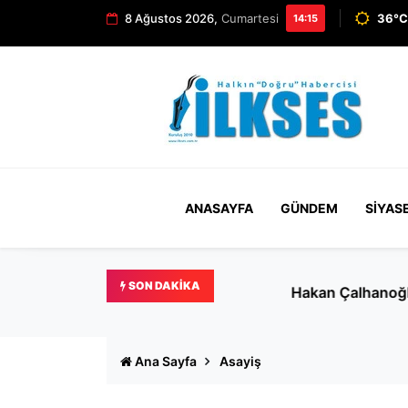
8 Ağustos 2026,
Cumartesi
36°C
14:15
ANASAYFA
GÜNDEM
SIYAS
SON DAKIKA
Hakan Çalhanoğlu Türkiye’y
Ana Sayfa
Asayiş