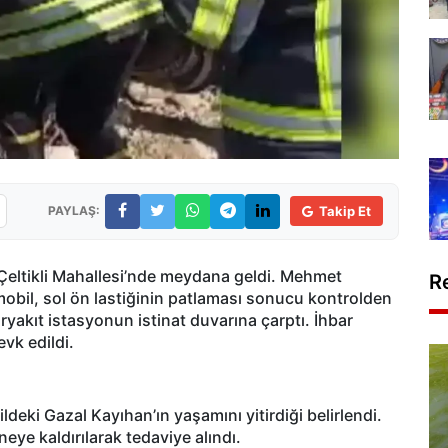
PAYLAŞ:
Takip Et
l Çeltikli Mahallesi’nde meydana geldi. Mehmet
R
obil, sol ön lastiğinin patlaması sonucu kontrolden
aryakıt istasyonun istinat duvarına çarptı. İhbar
evk edildi.
deki Gazal Kayıhan’ın yaşamını yitirdiği belirlendi.
eye kaldırılarak tedaviye alındı.