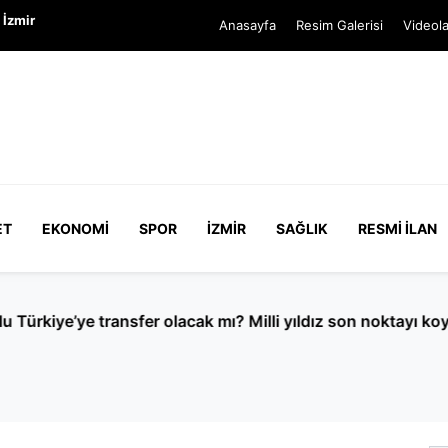
 İzmir
Anasayfa
Resim Galerisi
Videola
ET
EKONOMI
SPOR
İZMIR
SAĞLIK
RESMI İLAN
e transfer olacak mı? Milli yıldız son noktayı koydu!