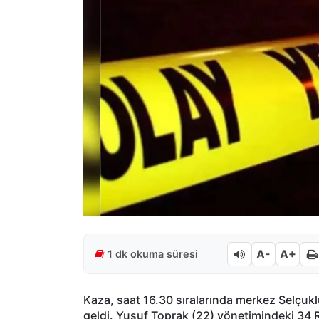
A-
A+
1 dk okuma süresi
Kaza, saat 16.30 sıralarında merkez Selçukl
geldi. Yusuf Toprak (22) yönetimindeki 34 R