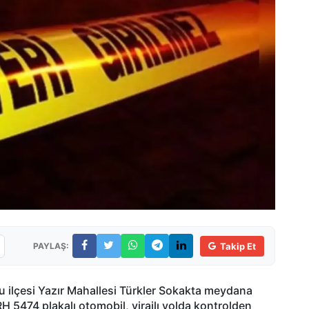
PAYLAŞ:
Takip Et
u ilçesi Yazır Mahallesi Türkler Sokakta meydana
H 5474 plakalı otomobil, virajlı yolda kontrolden