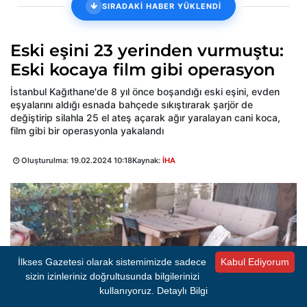
SIRADAKİ HABER YÜKLENDİ
Eski eşini 23 yerinden vurmuştu:
Eski kocaya film gibi operasyon
İstanbul Kağıthane'de 8 yıl önce boşandığı eski eşini, evden
eşyalarını aldığı esnada bahçede sıkıştırarak şarjör de
değiştirip silahla 25 el ateş açarak ağır yaralayan cani koca,
film gibi bir operasyonla yakalandı
Oluşturulma:
19.02.2024 10:18
Kaynak:
İHA
İlkses Gazetesi olarak sistemimizde sadece
Kabul Ediyorum
sizin izinleriniz doğrultusunda bilgilerinizi
kullanıyoruz.
Detaylı Bilgi