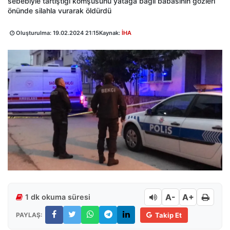
sebebiyle tartıştığı komşusunu yatağa bağlı babasının gözleri
önünde silahla vurarak öldürdü
Oluşturulma:
19.02.2024 21:15
Kaynak:
İHA
A-
A+
1 dk okuma süresi
PAYLAŞ:
Takip Et