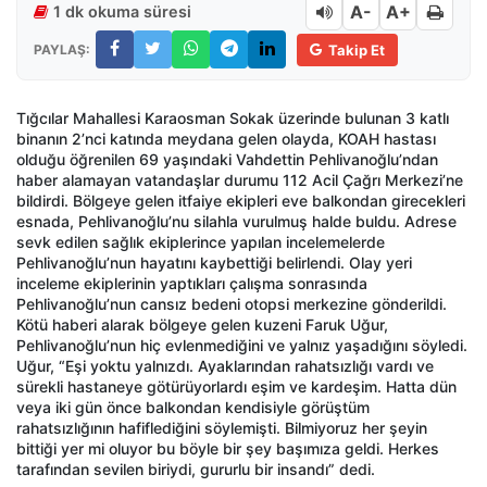
A-
A+
1 dk okuma süresi
PAYLAŞ:
Takip Et
Tığcılar Mahallesi Karaosman Sokak üzerinde bulunan 3 katlı
binanın 2’nci katında meydana gelen olayda, KOAH hastası
olduğu öğrenilen 69 yaşındaki Vahdettin Pehlivanoğlu’ndan
haber alamayan vatandaşlar durumu 112 Acil Çağrı Merkezi’ne
bildirdi. Bölgeye gelen itfaiye ekipleri eve balkondan girecekleri
esnada, Pehlivanoğlu’nu silahla vurulmuş halde buldu. Adrese
sevk edilen sağlık ekiplerince yapılan incelemelerde
Pehlivanoğlu’nun hayatını kaybettiği belirlendi. Olay yeri
inceleme ekiplerinin yaptıkları çalışma sonrasında
Pehlivanoğlu’nun cansız bedeni otopsi merkezine gönderildi.
Kötü haberi alarak bölgeye gelen kuzeni Faruk Uğur,
Pehlivanoğlu’nun hiç evlenmediğini ve yalnız yaşadığını söyledi.
Uğur, “Eşi yoktu yalnızdı. Ayaklarından rahatsızlığı vardı ve
sürekli hastaneye götürüyorlardı eşim ve kardeşim. Hatta dün
veya iki gün önce balkondan kendisiyle görüştüm
rahatsızlığının hafiflediğini söylemişti. Bilmiyoruz her şeyin
bittiği yer mi oluyor bu böyle bir şey başımıza geldi. Herkes
tarafından sevilen biriydi, gururlu bir insandı” dedi.