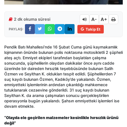
A-
A+
2 dk okuma süresi
PAYLAŞ:
Takip Et
Pendik Batı Mahallesi’nde 16 Şubat Cuma günü kaymakamlık
lojmanının önünde bulunan polis noktasına motosikletli 2 şüpheli
ateş açtı. Emniyet ekipleri tarafından başlatılan çalışma
sonucunda, şüphelilerin olaydan dakikalar önce aynı cadde
üzerinde bir daireden hırsızlık teşebbüsünde bulunan Salih
Özmen ve Seyithan K. oldukları tespit edildi. Şüphelilerden 7
suç kaydı bulunan Özmen, Kadıköy’de yakalandı. Özmen,
emniyetteki işlemlerinin ardından çıkarıldığı mahkemece
tutuklanarak cezaevine gönderildi. 31 suç kaydı bulunan
Seyithan K. da arama çalışmaları sonucu gerçekleştirilen
operasyonla bugün yakalandı. Şahsın emniyetteki işlemleri ise
devam etmekte.
“Olayda ele geçirilen malzemeler kesinlikle hırsızlık ürünü
değil”