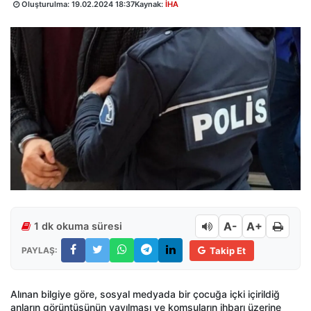
Oluşturulma:
19.02.2024 18:37
Kaynak:
İHA
A-
A+
1 dk okuma süresi
PAYLAŞ:
Takip Et
Alınan bilgiye göre, sosyal medyada bir çocuğa içki içirildiğ
anların görüntüsünün yayılması ve komşuların ihbarı üzerine