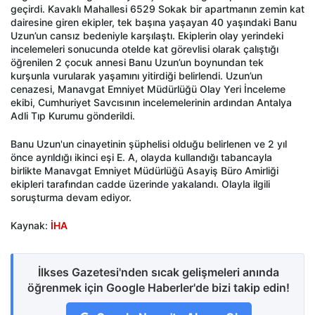
geçirdi. Kavaklı Mahallesi 6529 Sokak bir apartmanın zemin kat
dairesine giren ekipler, tek başına yaşayan 40 yaşındaki Banu
Uzun’un cansız bedeniyle karşılaştı. Ekiplerin olay yerindeki
incelemeleri sonucunda otelde kat görevlisi olarak çalıştığı
öğrenilen 2 çocuk annesi Banu Uzun’un boynundan tek
kurşunla vurularak yaşamını yitirdiği belirlendi. Uzun’un
cenazesi, Manavgat Emniyet Müdürlüğü Olay Yeri İnceleme
ekibi, Cumhuriyet Savcısının incelemelerinin ardından Antalya
Adli Tıp Kurumu gönderildi.
Banu Uzun'un cinayetinin şüphelisi olduğu belirlenen ve 2 yıl
önce ayrıldığı ikinci eşi E. A, olayda kullandığı tabancayla
birlikte Manavgat Emniyet Müdürlüğü Asayiş Büro Amirliği
ekipleri tarafından cadde üzerinde yakalandı. Olayla ilgili
soruşturma devam ediyor.
Kaynak:
İHA
İlkses Gazetesi'nden sıcak gelişmeleri anında
öğrenmek için Google Haberler'de bizi takip edin!