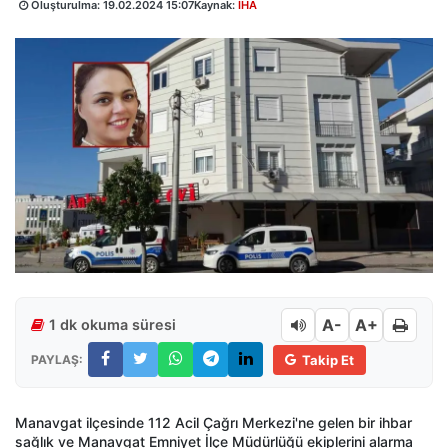
Oluşturulma:
19.02.2024 15:07
Kaynak:
İHA
A-
A+
1 dk okuma süresi
PAYLAŞ:
Takip Et
Manavgat ilçesinde 112 Acil Çağrı Merkezi'ne gelen bir ihbar
sağlık ve Manavgat Emniyet İlçe Müdürlüğü ekiplerini alarma