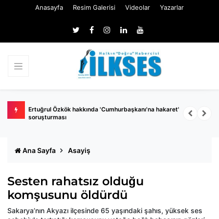
Anasayfa
Resim Galerisi
Videolar
Yazarlar
 belli
Ertuğrul Özkök hakkında 'Cumhurbaşkanı'na hakaret'
Ç
soruşturması
k
Ana Sayfa
Asayiş
Sesten rahatsız olduğu
komşusunu öldürdü
Sakarya’nın Akyazı ilçesinde 65 yaşındaki şahıs, yüksek ses