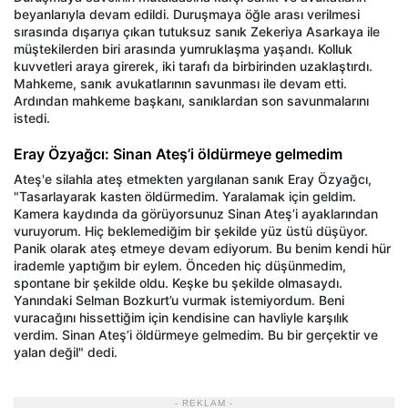
beyanlarıyla devam edildi. Duruşmaya öğle arası verilmesi
sırasında dışarıya çıkan tutuksuz sanık Zekeriya Asarkaya ile
müştekilerden biri arasında yumruklaşma yaşandı. Kolluk
kuvvetleri araya girerek, iki tarafı da birbirinden uzaklaştırdı.
Mahkeme, sanık avukatlarının savunması ile devam etti.
Ardından mahkeme başkanı, sanıklardan son savunmalarını
istedi.
Eray Özyağcı: Sinan Ateş’i öldürmeye gelmedim
Ateş'e silahla ateş etmekten yargılanan sanık Eray Özyağcı,
"Tasarlayarak kasten öldürmedim. Yaralamak için geldim.
Kamera kaydında da görüyorsunuz Sinan Ateş’i ayaklarından
vuruyorum. Hiç beklemediğim bir şekilde yüz üstü düşüyor.
Panik olarak ateş etmeye devam ediyorum. Bu benim kendi hür
irademle yaptığım bir eylem. Önceden hiç düşünmedim,
spontane bir şekilde oldu. Keşke bu şekilde olmasaydı.
Yanındaki Selman Bozkurt’u vurmak istemiyordum. Beni
vuracağını hissettiğim için kendisine can havliyle karşılık
verdim. Sinan Ateş’i öldürmeye gelmedim. Bu bir gerçektir ve
yalan değil" dedi.
- REKLAM -