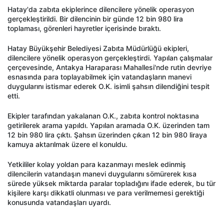
Hatay'da zabıta ekiplerince dilencilere yönelik operasyon
gerçekleştirildi. Bir dilencinin bir günde 12 bin 980 lira
toplaması, görenleri hayretler içerisinde bıraktı.
Hatay Büyükşehir Belediyesi Zabıta Müdürlüğü ekipleri,
dilencilere yönelik operasyon gerçekleştirdi. Yapılan çalışmalar
çerçevesinde, Antakya Haraparası Mahallesi'nde rutin devriye
esnasında para toplayabilmek için vatandaşların manevi
duygularını istismar ederek O.K. isimli şahsın dilendiğini tespit
etti.
Ekipler tarafından yakalanan O.K., zabıta kontrol noktasına
getirilerek arama yapıldı. Yapılan aramada O.K. üzerinden tam
12 bin 980 lira çıktı. Şahsın üzerinden çıkan 12 bin 980 liraya
kamuya aktarılmak üzere el konuldu.
Yetkililer kolay yoldan para kazanmayı meslek edinmiş
dilencilerin vatandaşın manevi duygularını sömürerek kısa
sürede yüksek miktarda paralar topladığını ifade ederek, bu tür
kişilere karşı dikkatli olunması ve para verilmemesi gerektiği
konusunda vatandaşları uyardı.