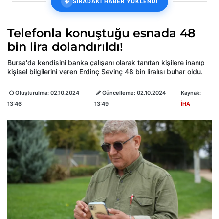
SIRADAKİ HABER YÜKLENDİ
Telefonla konuştuğu esnada 48
bin lira dolandırıldı!
Bursa'da kendisini banka çalışanı olarak tanıtan kişilere inanıp
kişisel bilgilerini veren Erdinç Sevinç 48 bin liralısı buhar oldu.
Oluşturulma:
02.10.2024
Güncelleme:
02.10.2024
Kaynak:
13:46
13:49
İHA