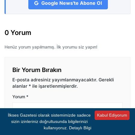
Google News'te Abone Ol
0 Yorum
Henüz yorum yapılmamış. İlk yorumu siz yapın!
Bir Yorum Bırakın
E-posta adresiniz yayımlanmayacaktır.
Gerekli
alanlar
*
ile işaretlenmişlerdir.
Yorum
*
İlkses Gazetesi olarak sistemimizde sadece
Kabul Ediyorum
sizin izinleriniz doğrultusunda bilgilerinizi
kullanıyoruz.
Detaylı Bilgi