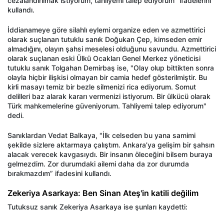
cezalandırılmak istiyorum, tahliyemi talep ediyorum" ifadelerini
kullandı.
İddianameye göre silahlı eylemi organize eden ve azmettirici
olarak suçlanan tutuklu sanık Doğukan Çep, kimseden emir
almadığını, olayın şahsi meselesi olduğunu savundu. Azmettirici
olarak suçlanan eski Ülkü Ocakları Genel Merkez yöneticisi
tutuklu sanık Tolgahan Demirbaş ise, "Olay olup bittikten sonra
olayla hiçbir ilişkisi olmayan bir camia hedef gösterilmiştir. Bu
kirli masayı temiz bir bezle silmenizi rica ediyorum. Somut
delilleri baz alarak kararı vermenizi istiyorum. Bir ülkücü olarak
Türk mahkemelerine güveniyorum. Tahliyemi talep ediyorum"
dedi.
Sanıklardan Vedat Balkaya, "İlk celseden bu yana samimi
şekilde sizlere aktarmaya çalıştım. Ankara’ya gelişim bir şahsın
alacak verecek kavgasıydı. Bir insanın öleceğini bilsem buraya
gelmezdim. Zor durumdaki ailemi daha da zor durumda
bırakmazdım” ifadesini kullandı.
Zekeriya Asarkaya: Ben Sinan Ateş'in katili değilim
Tutuksuz sanık Zekeriya Asarkaya ise şunları kaydetti: