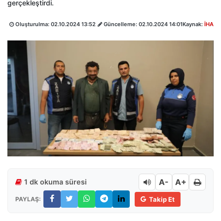
gerçekleştirdi.
Oluşturulma:
02.10.2024 13:52
Güncelleme:
02.10.2024 14:01
Kaynak:
İHA
A-
A+
1 dk okuma süresi
PAYLAŞ:
Takip Et