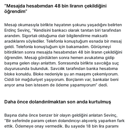
“Mesajda hesabımdan 48 bin liranın çekildiğini
öğrendim”
Mesajı okumasıyla birlikte hayatının şokunu yaşadığını belirten
Erdinç Sevinç, “Kendisini bankacı olarak tanıtan biri tarafından
arandım. Sigortalı olduğuma dair bilgilendirme maksatlı
aradıklarını söylediler. Telefonla konuştuğum esnada bir mesaj
geldi. Telefonla konuştuğum için bakamadım. Görüşmeyi
bitirdikten sonra mesajda hesabımdan 48 bin liranın çekildiğini
öğrendim. Mesajı gördükten sonra hemen avukatıma gidip
başıma gelen olayı anlattım. Sonrasında birlikte savcılığa suç
duyurusunda bulunduk. Savcılık tarafından banka hesabıma
bloke konuldu. Bloke nedeniyle şu an maaşımı çekemiyorum.
Ciddi bir mağduriyet yaşıyorum. Borçlarım var, bankalar beni
arıyor ama ben istesem de ödeme yapamıyorum” dedi.
Daha önce dolandırılmaktan son anda kurtulmuş
Başına daha önce benzer bir olayın geldiğini anlatan Sevinç,
“Bir seferinde paramı çeken dolandırıcıyı alışveriş yaparken fark
ettik. Ödemeye onay vermedik. Bu sayede 18 bin lira paramı