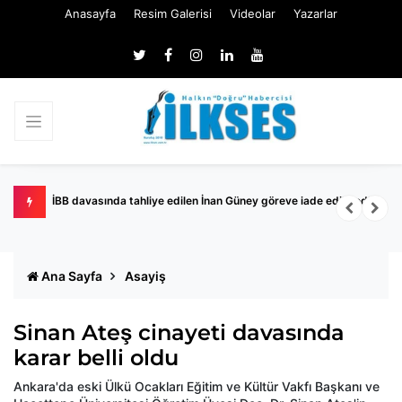
Anasayfa
Resim Galerisi
Videolar
Yazarlar
İBB davasında tahliye edilen İnan Güney göreve iade edilmedi
K
Ana Sayfa
Asayiş
Sinan Ateş cinayeti davasında
karar belli oldu
Ankara'da eski Ülkü Ocakları Eğitim ve Kültür Vakfı Başkanı ve