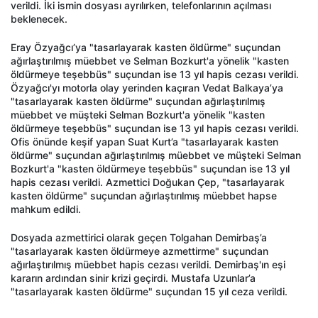
verildi. İki ismin dosyası ayrılırken, telefonlarının açılması
beklenecek.
Eray Özyağcı’ya "tasarlayarak kasten öldürme" suçundan
ağırlaştırılmış müebbet ve Selman Bozkurt'a yönelik "kasten
öldürmeye teşebbüs" suçundan ise 13 yıl hapis cezası verildi.
Özyağcı'yı motorla olay yerinden kaçıran Vedat Balkaya’ya
"tasarlayarak kasten öldürme" suçundan ağırlaştırılmış
müebbet ve müşteki Selman Bozkurt'a yönelik "kasten
öldürmeye teşebbüs" suçundan ise 13 yıl hapis cezası verildi.
Ofis önünde keşif yapan Suat Kurt’a "tasarlayarak kasten
öldürme" suçundan ağırlaştırılmış müebbet ve müşteki Selman
Bozkurt'a "kasten öldürmeye teşebbüs" suçundan ise 13 yıl
hapis cezası verildi. Azmettici Doğukan Çep, "tasarlayarak
kasten öldürme" suçundan ağırlaştırılmış müebbet hapse
mahkum edildi.
Dosyada azmettirici olarak geçen Tolgahan Demirbaş’a
"tasarlayarak kasten öldürmeye azmettirme" suçundan
ağırlaştırılmış müebbet hapis cezası verildi. Demirbaş'ın eşi
kararın ardından sinir krizi geçirdi. Mustafa Uzunlar’a
"tasarlayarak kasten öldürme" suçundan 15 yıl ceza verildi.