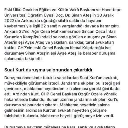
Eski Ülkü Ocakları Eğitim ve Kültür Vakfı Başkanı ve Hacettepe
Üniversitesi Öğretim Üyesi Doç. Dr. Sinan Ateş’in 30 Aralık
2022’de Ankara’da uğradığı silahlı saldırıda hayatını
kaybetmesiyle ilgili 22 sanığın yargılandığı davada karar çıktı.
Ankara 32’nci Ağır Ceza Mahkemesi’nce Sincan Ceza İnfaz
Kurumları Kampüsü’ndeki salonda görülen duruşmaya Sinan
Ateş’in eşi Ayşe Ateş ve yakınları, sanıklar, taraf avukatları
katıldı. CHP’nin eski Genel Başkanı Kemal Kılıçdaroğlu ise
duruşmayı Sinan Ateş’in eşi Ayşe Ateş ile beraber duruşma
salonunda takip etti.
Suat Kurt duruşma salonundan çıkartıldı
Duruşma öncesinde tutuklu sanıklardan Suat Kurt’un avukatı,
müvekkiliyle görüşmek istedi. Jandarma ekipleri bu isteği geri
çevirerek, mahkeme heyetinden izin alınması gerektiğini ifade
etti. Ardından Kurt, CHP Genel Başkanı Özgür Özel'e yönelik
hakaretlerde bulundu. Bunun üzerine jandarma ekipleri Kurt'u
duruşma salonundan çıkardı. Mahkeme heyetinin salona
gelmesinin ardından Kurt'un avukatı heyetten görüşme
talebinde bulundu. Mahkeme heyeti, görüşmeye izin verdi.
Duruşmaya savcının mütalaasına karşı sanık ve avukatların