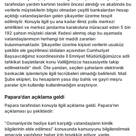
tarafından yardım kartının teslimi öncesi alındığı ve akabinde bu
verilerle müştekilerin bilgisi olmadan çeşitli bankalardan hesap
açıldığı vatandaşlardan gelen şikayetler üzerine tespit
edilmiştir. Konuyla ilgili şu ana kadar ilimiz polis merkezi
amirlikleri ve merkez jandarma karakoluna müracaat eden 5 bin
192 şahsın müşteki olarak ifadesi alınmış olup bu aşamada
vatandaşlarımızın herhangi bir maddi zararları
bulunmamaktadır. Şikayetler üzerine kişisel verilerin usulsüz
şekilde ele geçirilmesi iddiaları açısından Cumhuriyet
Başsavcılığımız koordinesinde İl Emniyet Müdürlüğümüzce adli
tahkikat başlatılarak konu Valiliğimizce hassasiyetle takip
edilmektedir" dedi. Öte yandan, seçilen şahısların elektronik
bankacılık işlemleriyle ilgili tecrübeleri olmadığı belirlendi. Mali
Şube ekipleri, bu hesapların yasa dışı bahis ve gayri meşru
paralar için kullanılıp kullanılmadığını araştırıyor.
Papara'dan açıklama geldi
Papara tarafından konuyla ilgili açıklama geldi. Papara'nın
açıklaması şu şekildedir:
“Osmaniye’de hediye kart karşılığı vatandaşların kimlik
bilgilerinin elde edilmesi” konusunda kamuoyunu bilgilendirmek
amacıyla yaptığınız haber için teşekkür ediyor, yanlış