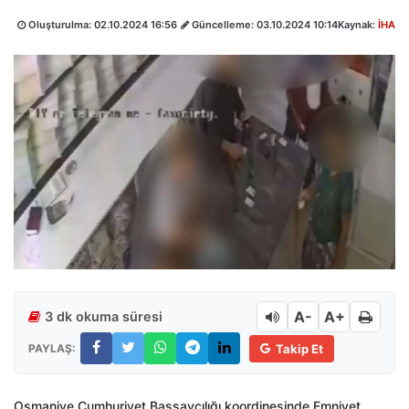
Oluşturulma:
02.10.2024 16:56
Güncelleme:
03.10.2024 10:14
Kaynak:
İHA
A-
A+
3 dk okuma süresi
PAYLAŞ:
Takip Et
Osmaniye Cumhuriyet Başsavcılığı koordinesinde Emniyet