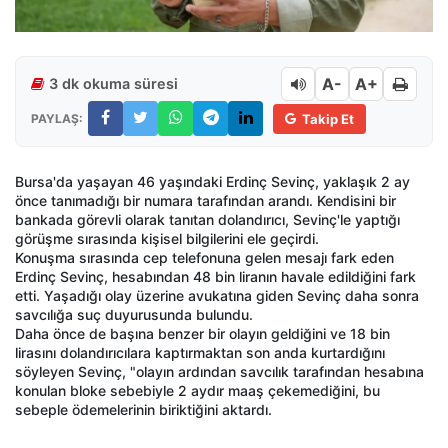
A-
A+
3 dk okuma süresi
PAYLAŞ:
Takip Et
Bursa'da yaşayan 46 yaşındaki Erdinç Sevinç, yaklaşık 2 ay
önce tanımadığı bir numara tarafından arandı. Kendisini bir
bankada görevli olarak tanıtan dolandırıcı, Sevinç'le yaptığı
görüşme sırasında kişisel bilgilerini ele geçirdi.
Konuşma sırasında cep telefonuna gelen mesajı fark eden
Erdinç Sevinç, hesabından 48 bin liranın havale edildiğini fark
etti. Yaşadığı olay üzerine avukatına giden Sevinç daha sonra
savcılığa suç duyurusunda bulundu.
Daha önce de başına benzer bir olayın geldiğini ve 18 bin
lirasını dolandırıcılara kaptırmaktan son anda kurtardığını
söyleyen Sevinç, "olayın ardından savcılık tarafından hesabına
konulan bloke sebebiyle 2 aydır maaş çekemediğini, bu
sebeple ödemelerinin biriktiğini aktardı.