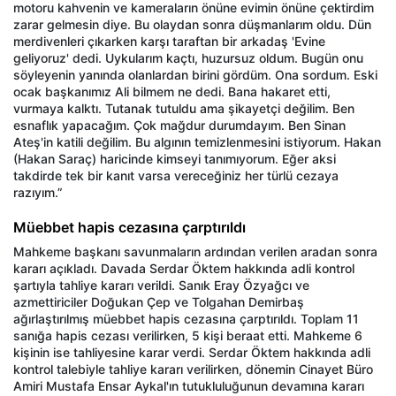
motoru kahvenin ve kameraların önüne evimin önüne çektirdim
zarar gelmesin diye. Bu olaydan sonra düşmanlarım oldu. Dün
merdivenleri çıkarken karşı taraftan bir arkadaş 'Evine
geliyoruz' dedi. Uykularım kaçtı, huzursuz oldum. Bugün onu
söyleyenin yanında olanlardan birini gördüm. Ona sordum. Eski
ocak başkanımız Ali bilmem ne dedi. Bana hakaret etti,
vurmaya kalktı. Tutanak tutuldu ama şikayetçi değilim. Ben
esnaflık yapacağım. Çok mağdur durumdayım. Ben Sinan
Ateş'in katili değilim. Bu algının temizlenmesini istiyorum. Hakan
(Hakan Saraç) haricinde kimseyi tanımıyorum. Eğer aksi
takdirde tek bir kanıt varsa vereceğiniz her türlü cezaya
razıyım.”
Müebbet hapis cezasına çarptırıldı
Mahkeme başkanı savunmaların ardından verilen aradan sonra
kararı açıkladı. Davada Serdar Öktem hakkında adli kontrol
şartıyla tahliye kararı verildi. Sanık Eray Özyağcı ve
azmettiriciler Doğukan Çep ve Tolgahan Demirbaş
ağırlaştırılmış müebbet hapis cezasına çarptırıldı. Toplam 11
sanığa hapis cezası verilirken, 5 kişi beraat etti. Mahkeme 6
kişinin ise tahliyesine karar verdi. Serdar Öktem hakkında adli
kontrol talebiyle tahliye kararı verilirken, dönemin Cinayet Büro
Amiri Mustafa Ensar Aykal'ın tutukluluğunun devamına kararı