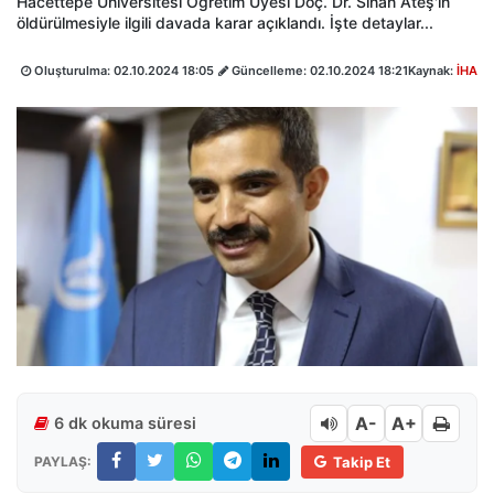
Hacettepe Üniversitesi Öğretim Üyesi Doç. Dr. Sinan Ateş'in
öldürülmesiyle ilgili davada karar açıklandı. İşte detaylar...
Oluşturulma:
02.10.2024 18:05
Güncelleme:
02.10.2024 18:21
Kaynak:
İHA
A-
A+
6 dk okuma süresi
PAYLAŞ:
Takip Et