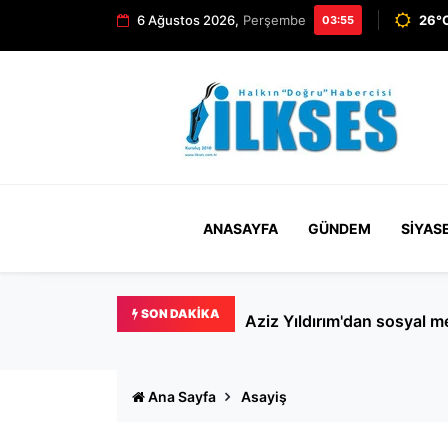
6 Ağustos 2026,
Perşembe
26°C
03:55
ANASAYFA
GÜNDEM
SIYAS
SON DAKIKA
Beyoğlu'nda köpek kavgası k
Ana Sayfa
Asayiş