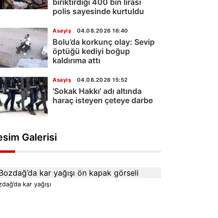
biriktirdiği 400 bin lirası
polis sayesinde kurtuldu
Asayiş
04.08.2026 16:40
Bolu’da korkunç olay: Sevip
öptüğü kediyi boğup
kaldırıma attı
Asayiş
04.08.2026 15:52
'Sokak Hakkı' adı altında
haraç isteyen çeteye darbe
esim Galerisi
dağ’da kar yağışı