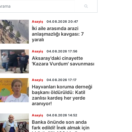
Asayiş
04.08.2026 20:47
İki aile arasında arazi
anlaşmazlığı kavgası: 7
yaralı
Asayiş
04.08.2026 17:56
Aksaray'daki cinayette
'Kazara Vurdum' savunması
Asayiş
04.08.2026 17:17
Hayvanları koruma derneği
başkanı öldürüldü: Katil
zanlısı kardeş her yerde
aranıyor!
Asayiş
04.08.2026 14:52
Banka önünde son anda
fark edildi! İnek almak için