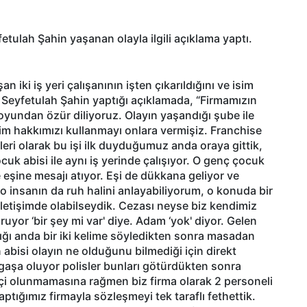
tulah Şahin yaşanan olayla ilgili açıklama yaptı.
 iki iş yeri çalışanının işten çıkarıldığını ve isim
. Seyfetulah Şahin yaptığı açıklamada, “Firmamızın
uoyundan özür diliyoruz. Olayın yaşandığı şube ile
sim hakkımızı kullanmayı onlara vermişiz. Franchise
pleri olarak bu işi ilk duyduğumuz anda oraya gittik,
cuk abisi ile aynı iş yerinde çalışıyor. O genç çocuk
eşine mesajı atıyor. Eşi de dükkana geliyor ve
 o insanın da ruh halini anlayabiliyorum, o konuda bir
letişimde olabilseydik. Cezası neyse biz kendimiz
uyor ‘bir şey mi var' diye. Adam ‘yok' diyor. Gelen
ğı anda bir iki kelime söyledikten sonra masadan
n abisi olayın ne olduğunu bilmediği için direkt
rgaşa oluyor polisler bunları götürdükten sonra
çi olunmamasına rağmen biz firma olarak 2 personeli
ptığımız firmayla sözleşmeyi tek taraflı fethettik.