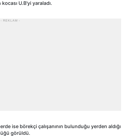
 kocası U.B'yi yaraladı.
- REKLAM -
lerde ise börekçi çalışanının bulunduğu yerden aldığı
düğü görüldü.