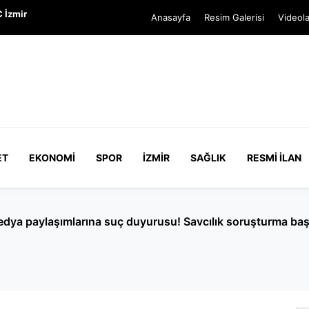
 İzmir
Anasayfa
Resim Galerisi
Videola
ET
EKONOMI
SPOR
İZMIR
SAĞLIK
RESMI İLAN
anlı bitti: Pıtbull'un sahibi 3 yerinden bıçaklandı