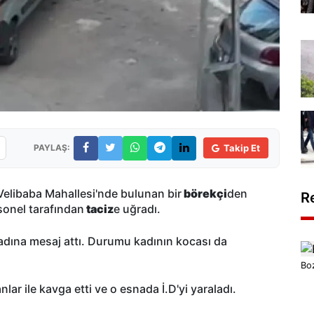
PAYLAŞ:
Takip Et
Velibaba Mahallesi'nde bulunan bir
börekçi
den
R
rsonel tarafından
taciz
e uğradı.
kadına mesaj attı. Durumu kadının kocası da
Boz
lar ile kavga etti ve o esnada İ.D'yi yaraladı.