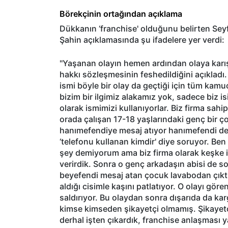
Börekçinin ortağından açıklama
Dükkanın ‘franchise' olduğunu belirten Seyfe
Şahin açıklamasında şu ifadelere yer verdi:
''Yaşanan olayın hemen ardından olaya karışan
hakkı sözleşmesinin feshedildiğini açıkladı
ismi böyle bir olay da geçtiği için tüm kam
bizim bir ilgimiz alakamız yok, sadece biz i
olarak ismimizi kullanıyorlar. Biz firma sahi
orada çalışan 17-18 yaşlarındaki genç bir ço
hanımefendiye mesaj atıyor hanımefendi de 
‘telefonu kullanan kimdir' diye soruyor. Ben
şey demiyorum ama biz firma olarak keşke i
verirdik. Sonra o genç arkadaşın abisi de sor
beyefendi mesaj atan çocuk lavabodan çıktı
aldığı cisimle kaşını patlatıyor. O olayı göre
saldırıyor. Bu olaydan sonra dışarıda da ka
kimse kimseden şikayetçi olmamış. Şikayet
derhal işten çıkardık, franchise anlaşması ya