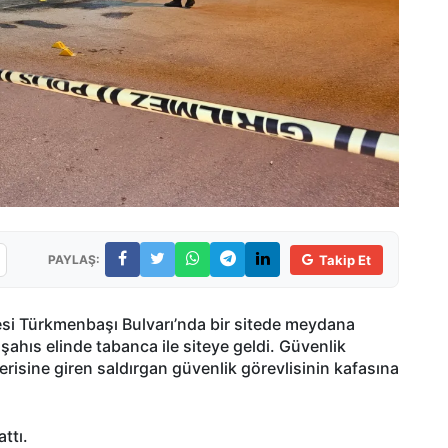
PAYLAŞ:
Takip Et
esi Türkmenbaşı Bulvarı’nda bir sitede meydana
şahıs elinde tabanca ile siteye geldi. Güvenlik
erisine giren saldırgan güvenlik görevlisinin kafasına
ttı.