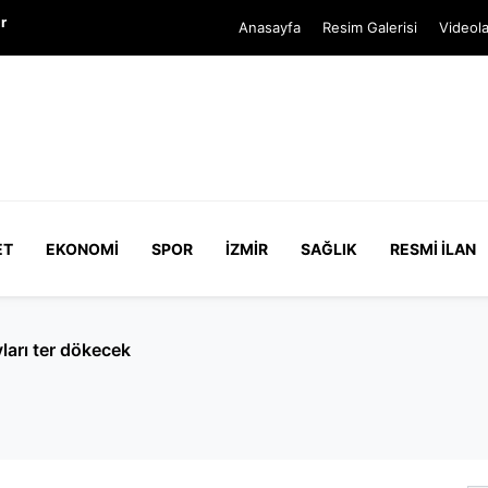
r
Anasayfa
Resim Galerisi
Videola
ET
EKONOMI
SPOR
İZMIR
SAĞLIK
RESMI İLAN
arı ter dökecek