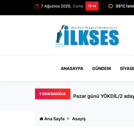
7 Ağustos 2026,
Cuma
35°C İzmi
15:14
ANASAYFA
GÜNDEM
SIYAS
SON DAKIKA
Pazar günü YÖKDİL/2 adayl
Ana Sayfa
Asayiş