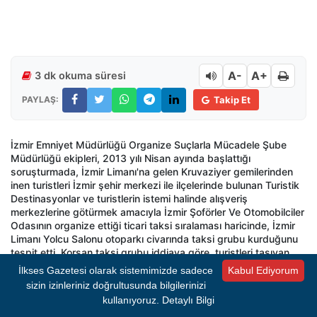
A-
A+
3 dk okuma süresi
PAYLAŞ:
Takip Et
İzmir Emniyet Müdürlüğü Organize Suçlarla Mücadele Şube
Müdürlüğü ekipleri, 2013 yılı Nisan ayında başlattığı
soruşturmada, İzmir Limanı'na gelen Kruvaziyer gemilerinden
inen turistleri İzmir şehir merkezi ile ilçelerinde bulunan Turistik
Destinasyonlar ve turistlerin istemi halinde alışveriş
merkezlerine götürmek amacıyla İzmir Şoförler Ve Otomobilciler
Odasının organize ettiği ticari taksi sıralaması haricinde, İzmir
Limanı Yolcu Salonu otoparkı civarında taksi grubu kurduğunu
tespit etti. Korsan taksi grubu iddiaya göre, turistleri taşıyan
grubun, limana gemi geliş gidiş zamanlarını yakından takip
İlkses Gazetesi olarak sistemimizde sadece
Kabul Ediyorum
ederek gemi geleceği gün liman çevresinde örgütlenerek
sizin izinleriniz doğrultusunda bilgilerinizi
beklemeye başladıkları, kendilerince oluşturdukları sıra ile yolcu
kullanıyoruz.
Detaylı Bilgi
taşıdıkları belirlendi. Öte yandan, korsan olarak oluşturulan