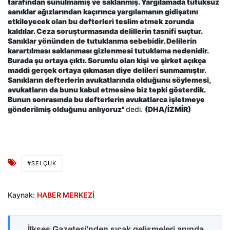
tarafından sunulmamış ve saklanmış. Yargılamada tutuksuz
sanıklar ağızlarından kaçırınca yargılamanın gidişatını
etkileyecek olan bu defterleri teslim etmek zorunda
kaldılar. Ceza soruşturmasında delillerin tasnifi suçtur.
Sanıklar yönünden de tutuklanma sebebidir. Delilerin
karartılması saklanması gizlenmesi tutuklama nedenidir.
Burada şu ortaya çıktı. Sorumlu olan kişi ve şirket açıkça
maddi gerçek ortaya çıkmasın diye delileri sunmamıştır.
Sanıkların defterlerin avukatlarında olduğunu söylemesi,
avukatların da bunu kabul etmesine biz tepki gösterdik.
Bunun sonrasında bu defterlerin avukatlarca işletmeye
gönderilmiş olduğunu anlıyoruz"
dedi.
(DHA/İZMİR)
#SELÇUK
Kaynak:
HABER MERKEZİ
İlkses Gazetesi'nden sıcak gelişmeleri anında