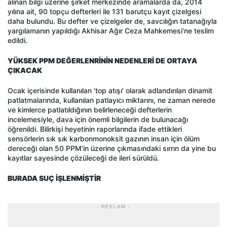
alınan bilgi üzerine şirket merkezinde aramalarda da, 2014
yılına ait, 90 topçu defterleri ile 131 barutçu kayıt çizelgesi
daha bulundu. Bu defter ve çizelgeler de, savcılığın tatanağıyla
yargılamanın yapıldığı Akhisar Ağır Ceza Mahkemesi'ne teslim
edildi.
YÜKSEK PPM DEĞERLENRİNİN NEDENLERİ DE ORTAYA
ÇIKACAK
Ocak içerisinde kullanılan 'top atışı' olarak adlandırılan dinamit
patlatmalarında, kullanılan patlayıcı miktarını, ne zaman nerede
ve kimlerce patlatıldığının belirleneceği defterlerin
incelemesiyle, dava için önemli bilgilerin de bulunacağı
öğrenildi. Bilirkişi heyetinin raporlarında ifade ettikleri
sensörlerin sık sık karbonmonoksit gazının insan için ölüm
dereceği olan 50 PPM'in üzerine çıkmasındaki sırrın da yine bu
kayıtlar sayesinde çözüleceği de ileri sürüldü.
BURADA SUÇ İŞLENMİŞTİR
- REKLAM -