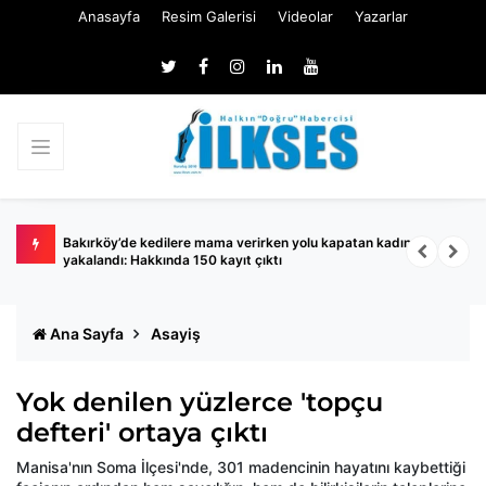
Anasayfa
Resim Galerisi
Videolar
Yazarlar
ında
Bakırköy’de kedilere mama verirken yolu kapatan kadın
S
yakalandı: Hakkında 150 kayıt çıktı
A
Ana Sayfa
Asayiş
Yok denilen yüzlerce 'topçu
defteri' ortaya çıktı
Manisa'nın Soma İlçesi'nde, 301 madencinin hayatını kaybettiği