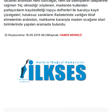
facianın ardından hem savcılığın, hem de bilirkişilerin taleplerine
rağmen 'hiç olmadığı' söylenen, madende kullanılan
patlayıcıların kaydedildiği topçu defterleri ile barutçu kayıt
çizelgeleri, tutuksuz sanıkların ifadelerinde varlığını itiraf
etmelerinin ardından, mahkeme kararıyla maden ocağının idari
birimlerinde yapılan aramada bulundu
Oluşturulma:
16.05.2015 06:28
Kaynak:
HABER MERKEZİ