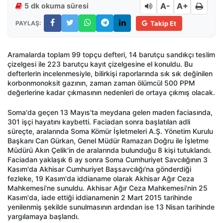
A-
A+
5 dk okuma süresi
PAYLAŞ:
Takip Et
Aramalarda toplam 99 topçu defteri, 14 barutçu sandıkçı teslim
çizelgesi ile 223 barutçu kayıt çizelgesine el konuldu. Bu
defterlerin incelenmesiyle, bilirkişi raporlarında sık sık değinilen
korbonmonoksit gazının, zaman zaman ölümcül 500 PPM
değerlerine kadar çıkmasının nedenleri de ortaya çıkmış olacak.
Soma'da geçen 13 Mayıs'ta meydana gelen maden faciasında,
301 işçi hayatını kaybetti. Faciadan sonra başlatılan adli
süreçte, aralarında Soma Kömür İşletmeleri A.Ş. Yönetim Kurulu
Başkanı Can Gürkan, Genel Müdür Ramazan Doğru ile İşletme
Müdürü Akın Çelik'in de aralarında bulunduğu 8 kişi tutuklandı.
Faciadan yaklaşık 6 ay sonra Soma Cumhuriyet Savcılığının 3
Kasım'da Akhisar Cumhuriyet Başsavcılığı'na gönderdiği
fezleke, 19 Kasım'da iddianame olarak Akhisar Ağır Ceza
Mahkemesi'ne sunuldu. Akhisar Ağır Ceza Mahkemesi'nin 25
Kasım'da, iade ettiği iddianamenin 2 Mart 2015 tarihinde
yenilenmiş şekilde sunulmasının ardından ise 13 Nisan tarihinde
yargılamaya başlandı.