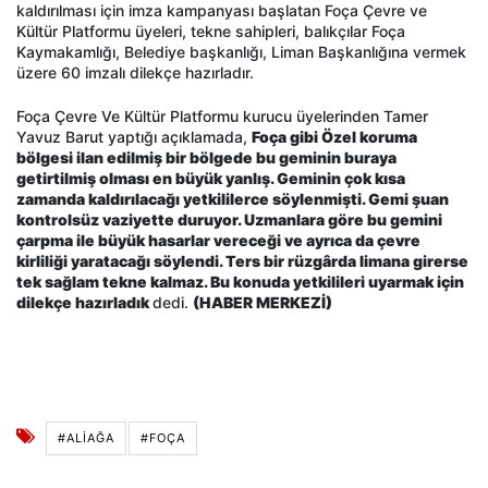
kaldırılması için imza kampanyası başlatan Foça Çevre ve
Kültür Platformu üyeleri, tekne sahipleri, balıkçılar Foça
Kaymakamlığı, Belediye başkanlığı, Liman Başkanlığına vermek
üzere 60 imzalı dilekçe hazırladır.
Foça Çevre Ve Kültür Platformu kurucu üyelerinden Tamer
Yavuz Barut yaptığı açıklamada,
Foça gibi Özel koruma
bölgesi ilan edilmiş bir bölgede bu geminin buraya
getirtilmiş olması en büyük yanlış. Geminin çok kısa
zamanda kaldırılacağı yetkililerce söylenmişti. Gemi şuan
kontrolsüz vaziyette duruyor. Uzmanlara göre bu gemini
çarpma ile büyük hasarlar vereceği ve ayrıca da çevre
kirliliği yaratacağı söylendi. Ters bir rüzgârda limana girerse
tek sağlam tekne kalmaz. Bu konuda yetkilileri uyarmak için
dilekçe hazırladık
dedi.
(HABER MERKEZİ)
#ALIAĞA
#FOÇA