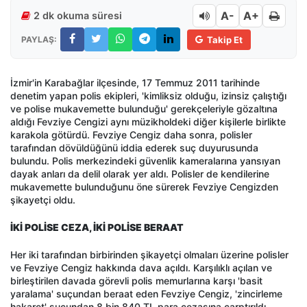
A-
A+
2 dk okuma süresi
PAYLAŞ:
Takip Et
İzmir'in Karabağlar ilçesinde, 17 Temmuz 2011 tarihinde
denetim yapan polis ekipleri, 'kimliksiz olduğu, izinsiz çalıştığı
ve polise mukavemette bulunduğu' gerekçeleriyle gözaltına
aldığı Fevziye Cengizi aynı müzikholdeki diğer kişilerle birlikte
karakola götürdü. Fevziye Cengiz daha sonra, polisler
tarafından dövüldüğünü iddia ederek suç duyurusunda
bulundu. Polis merkezindeki güvenlik kameralarına yansıyan
dayak anları da delil olarak yer aldı. Polisler de kendilerine
mukavemette bulunduğunu öne sürerek Fevziye Cengizden
şikayetçi oldu.
İKİ POLİSE CEZA, İKİ POLİSE BERAAT
Her iki tarafından birbirinden şikayetçi olmaları üzerine polisler
ve Fevziye Cengiz hakkında dava açıldı. Karşılıklı açılan ve
birleştirilen davada görevli polis memurlarına karşı 'basit
yaralama' suçundan beraat eden Fevziye Cengiz, 'zincirleme
hakaret' suçundan 8 bin 840 TL para cezasına çarptırıldı.