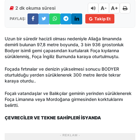
A-
A+
2 dk okuma süresi
PAYLAŞ:
Takip Et
Uzun bir süredir hacizli olması nedeniyle Aliağa limanında
demirli bulunan 97,8 metre boyunda, 3 bin 936 grostonluk
Bodyer isimli gemi çapasından kurtularak Foça kıyılarına
sürüklenmiş, Foça İngiliz Burnunda karaya oturtulmuştu.
Foçada fırtınalar ve denizin yükselmesi sonucu BODYER
oturtulduğu yerden sürüklenerek 300 metre ilerde tekrar
karaya oturdu..
Foçalı vatandaşlar ve Balıkçılar geminin yerinden sürüklenerek
Foça Limanına veya Mordoğana girmesinden korktuklarını
belirtti.
ÇEVRECİLER VE TEKNE SAHİPLERİ İSYANDA
- REKLAM -