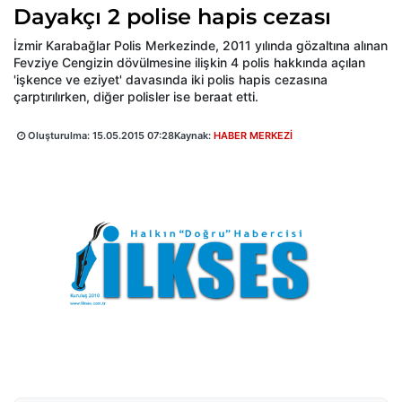
Dayakçı 2 polise hapis cezası
İzmir Karabağlar Polis Merkezinde, 2011 yılında gözaltına alınan
Fevziye Cengizin dövülmesine ilişkin 4 polis hakkında açılan
'işkence ve eziyet' davasında iki polis hapis cezasına
çarptırılırken, diğer polisler ise beraat etti.
Oluşturulma:
15.05.2015 07:28
Kaynak:
HABER MERKEZİ