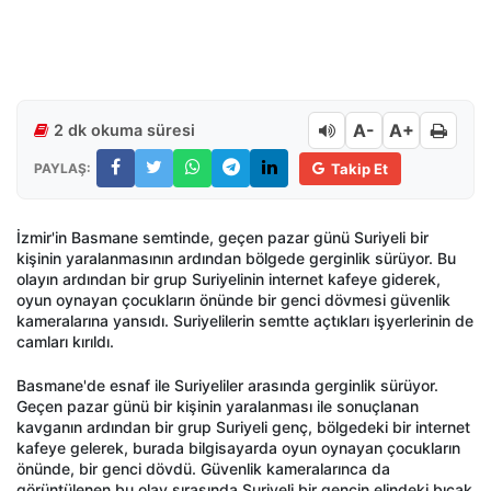
A-
A+
2 dk okuma süresi
PAYLAŞ:
Takip Et
İzmir'in Basmane semtinde, geçen pazar günü Suriyeli bir
kişinin yaralanmasının ardından bölgede gerginlik sürüyor. Bu
olayın ardından bir grup Suriyelinin internet kafeye giderek,
oyun oynayan çocukların önünde bir genci dövmesi güvenlik
kameralarına yansıdı. Suriyelilerin semtte açtıkları işyerlerinin de
camları kırıldı.
Basmane'de esnaf ile Suriyeliler arasında gerginlik sürüyor.
Geçen pazar günü bir kişinin yaralanması ile sonuçlanan
kavganın ardından bir grup Suriyeli genç, bölgedeki bir internet
kafeye gelerek, burada bilgisayarda oyun oynayan çocukların
önünde, bir genci dövdü. Güvenlik kameralarınca da
görüntülenen bu olay sırasında Suriyeli bir gencin elindeki bıçak