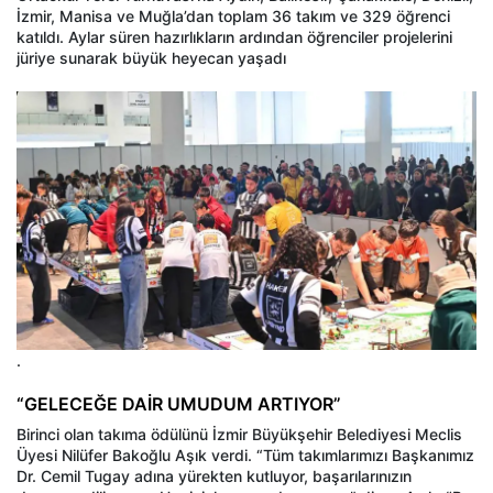
İzmir, Manisa ve Muğla’dan toplam 36 takım ve 329 öğrenci
katıldı. Aylar süren hazırlıkların ardından öğrenciler projelerini
jüriye sunarak büyük heyecan yaşadı
.
“GELECEĞE DAİR UMUDUM ARTIYOR”
Birinci olan takıma ödülünü İzmir Büyükşehir Belediyesi Meclis
Üyesi Nilüfer Bakoğlu Aşık verdi. “Tüm takımlarımızı Başkanımız
Dr. Cemil Tugay adına yürekten kutluyor, başarılarınızın