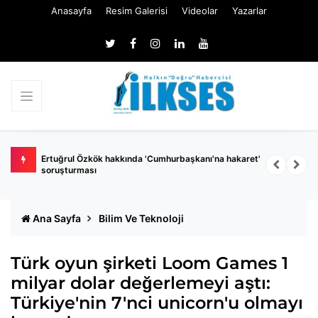
Anasayfa
Resim Galerisi
Videolar
Yazarlar
 belli
Ertuğrul Özkök hakkında 'Cumhurbaşkanı'na hakaret'
Ç
soruşturması
k
Ana Sayfa
Bilim Ve Teknoloji
Türk oyun şirketi Loom Games 1
milyar dolar değerlemeyi aştı:
Türkiye'nin 7'nci unicorn'u olmayı