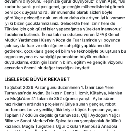
devamını diliyorum. Hepinizle gurur duyuyoruz” diyen Aşık, “Bu
kadar başarılı, pırıl pırıl genci, geleceğin mühendislerini görmek
beni çok duygulandırdı. Bir mühendis olarak sizleri böyle
gördükçe geleceğe dair umudum daha da artıyor. İyi ki varsınız,
iyi ki bizim çocuklarımızsınız. Gelecekte hem İzmir hem de
Türkiye için çok güzel işler yapacağınıza yürekten inanıyoruz”
ifadelerini kullandı.
İkinci takıma ödülünü veren İZFAŞ Genel
Müdür Yardımcısı Hüseyin Koca da Fuar İzmir’de yıl boyunca
çok sayıda fuar ve etkinliğe ev sahipliği yaptıklarını dile
getirerek, çocuklarla gençleri bilim ve teknolojiyle buluşturan bu
organizasyona ev sahipliği yapmaktan büyük mutluluk
duyduklarını, etkinliğin İzmir’in bilim, eğitim ve gençlik vizyonu
açısından önemli bir değer taşıdığını kaydetti.
LİSELERDE BÜYÜK REKABET
15 Şubat 2026 Pazar günü düzenlenen 1. İzmir Lise Yerel
Turnuvası’nda Aydın, Balıkesir, Denizli, İzmir, Kütahya, Manisa
ve Muğla’dan 41 takım ile 352 öğrenci yarıştı. Aylar süren
hazırlıkların ardından projelerini jüriye sunan gençler, robot
performansları ve yenilikçi fikirleriyle büyük heyecan yaşadı.
Toplam 17 ödülün dağıtıldığı turnuvada, Çiğli Aydoğan Yağcı
Bilim ve Sanat Merkezi’nin Spica takımı şampiyonluk ödülünü
kazandı. Muğla Turgutreis Uğur Okulları Kampüsü Anadolu