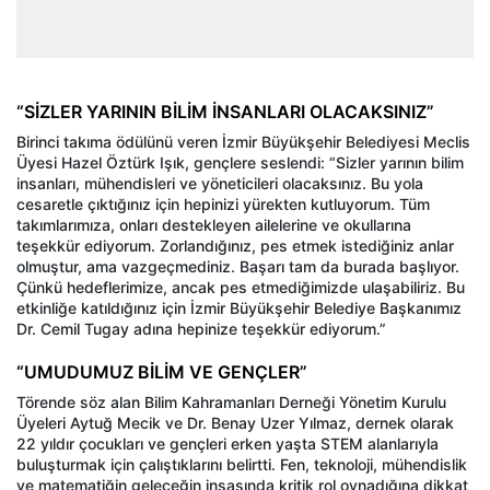
“SİZLER YARININ BİLİM İNSANLARI OLACAKSINIZ”
Birinci takıma ödülünü veren İzmir Büyükşehir Belediyesi Meclis
Üyesi Hazel Öztürk Işık, gençlere seslendi: “Sizler yarının bilim
insanları, mühendisleri ve yöneticileri olacaksınız. Bu yola
cesaretle çıktığınız için hepinizi yürekten kutluyorum. Tüm
takımlarımıza, onları destekleyen ailelerine ve okullarına
teşekkür ediyorum. Zorlandığınız, pes etmek istediğiniz anlar
olmuştur, ama vazgeçmediniz. Başarı tam da burada başlıyor.
Çünkü hedeflerimize, ancak pes etmediğimizde ulaşabiliriz. Bu
etkinliğe katıldığınız için İzmir Büyükşehir Belediye Başkanımız
Dr. Cemil Tugay adına hepinize teşekkür ediyorum.”
“UMUDUMUZ BİLİM VE GENÇLER”
Törende söz alan Bilim Kahramanları Derneği Yönetim Kurulu
Üyeleri Aytuğ Mecik ve Dr. Benay Uzer Yılmaz, dernek olarak
22 yıldır çocukları ve gençleri erken yaşta STEM alanlarıyla
buluşturmak için çalıştıklarını belirtti. Fen, teknoloji, mühendislik
ve matematiğin geleceğin inşasında kritik rol oynadığına dikkat