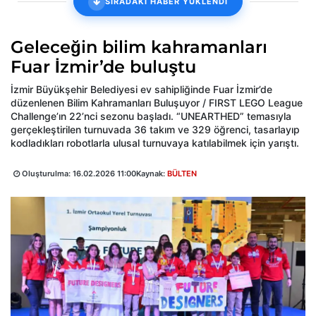
SIRADAKİ HABER YÜKLENDİ
Geleceğin bilim kahramanları
Fuar İzmir’de buluştu
İzmir Büyükşehir Belediyesi ev sahipliğinde Fuar İzmir’de
düzenlenen Bilim Kahramanları Buluşuyor / FIRST LEGO League
Challenge’ın 22’nci sezonu başladı. “UNEARTHED” temasıyla
gerçekleştirilen turnuvada 36 takım ve 329 öğrenci, tasarlayıp
kodladıkları robotlarla ulusal turnuvaya katılabilmek için yarıştı.
Oluşturulma:
16.02.2026 11:00
Kaynak:
BÜLTEN