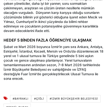
çeken yöneticiler, daha iyi bir yarının; soru sormaktan
çekinmeyen, araştıran ve çözüm üreten nesillerle mümkün
olacağını vurguladı.
Dünyanın karşı karşıya olduğu sorunların
çözümünde bilimin yol gösterici olduğuna işaret eden Mecik ve
Yılmaz, Cumhuriyet’in ikinci yüzyılında da bilimi rehber
edinmeye ve çocukların potansiyeline güvenmeye kararlılıkla
devam edeceklerini ifade etti.
HEDEF 5 BİNDEN FAZLA ÖĞRENCİYE ULAŞMAK
Şubat ve Mart 2026 boyunca İzmir’in yanı sıra Ankara, Antalya,
Eskişehir, İstanbul, Kocaeli, Mersin ve Ordu’da düzenlenecek 18
yerel ve 1 ulusal turnuva ile Türkiye genelinde 5 bini aşkın
çocuk ve gence ulaşılması planlanıyor. Yerel turnuvaların
tamamlanmasının ardından sezon, 7–8 Mart 2026 tarihlerinde
İzmir Büyükşehir Belediyesi ev sahipliğinde ve İZFAŞ
desteğiyle Fuar İzmir’de gerçekleştirilecek Ulusal Turnuva ile
sona erecek.
#BAYRAKLI
#ÇIĞLI
#İZMIR BÜYÜKŞEHIR BELEDIYESI