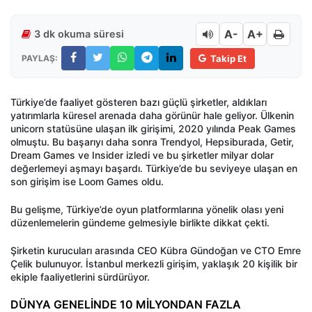
A-
A+
3 dk okuma süresi
PAYLAŞ:
Takip Et
Türkiye’de faaliyet gösteren bazı güçlü şirketler, aldıkları
yatırımlarla küresel arenada daha görünür hale geliyor. Ülkenin
unicorn statüsüne ulaşan ilk girişimi, 2020 yılında Peak Games
olmuştu. Bu başarıyı daha sonra Trendyol, Hepsiburada, Getir,
Dream Games ve Insider izledi ve bu şirketler milyar dolar
değerlemeyi aşmayı başardı. Türkiye’de bu seviyeye ulaşan en
son girişim ise Loom Games oldu.
Bu gelişme, Türkiye’de oyun platformlarına yönelik olası yeni
düzenlemelerin gündeme gelmesiyle birlikte dikkat çekti.
Şirketin kurucuları arasında CEO Kübra Gündoğan ve CTO Emre
Çelik bulunuyor. İstanbul merkezli girişim, yaklaşık 20 kişilik bir
ekiple faaliyetlerini sürdürüyor.
DÜNYA GENELİNDE 10 MİLYONDAN FAZLA