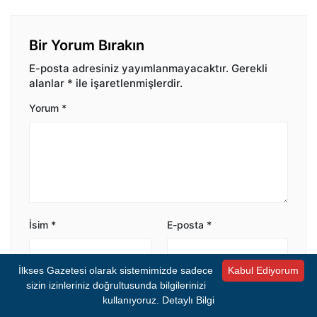
Bir Yorum Bırakın
E-posta adresiniz yayımlanmayacaktır.
Gerekli
alanlar
*
ile işaretlenmişlerdir.
Yorum
*
İsim
*
E-posta
*
İlkses Gazetesi olarak sistemimizde sadece
Kabul Ediyorum
sizin izinleriniz doğrultusunda bilgilerinizi
Bir dahaki sefere yorum yaptığımda kullanılmak
üzere adımı ve e-posta adresimi bu tarayıcıya
kullanıyoruz.
Detaylı Bilgi
kaydet.