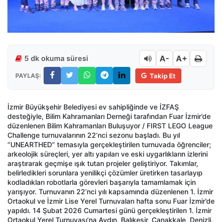
A-
A+
5 dk okuma süresi
PAYLAŞ:
Takip Et
İzmir Büyükşehir Belediyesi ev sahipliğinde ve İZFAŞ
desteğiyle, Bilim Kahramanları Derneği tarafından Fuar İzmir’de
düzenlenen Bilim Kahramanları Buluşuyor / FIRST LEGO League
Challenge turnuvalarının 22’nci sezonu başladı. Bu yıl
“UNEARTHED” temasıyla gerçekleştirilen turnuvada öğrenciler;
arkeolojik süreçleri, yer altı yapıları ve eski uygarlıkların izlerini
araştırarak geçmişe ışık tutan projeler geliştiriyor. Takımlar,
belirledikleri sorunlara yenilikçi çözümler üretirken tasarlayıp
kodladıkları robotlarla görevleri başarıyla tamamlamak için
yarışıyor. Turnuvanın 22’nci yılı kapsamında düzenlenen 1. İzmir
Ortaokul ve İzmir Lise Yerel Turnuvaları hafta sonu Fuar İzmir’de
yapıldı. 14 Şubat 2026 Cumartesi günü gerçekleştirilen 1. İzmir
Ortaokul Yerel Turnuvası’na Aydın, Balıkesir, Çanakkale, Denizli,