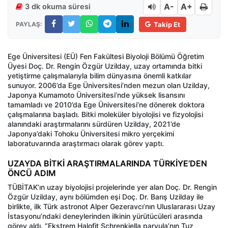
A-
A+
3 dk okuma süresi
PAYLAŞ:
Takip Et
Ege Üniversitesi (EÜ) Fen Fakültesi Biyoloji Bölümü Öğretim
Üyesi Doç. Dr. Rengin Özgür Uzilday, uzay ortamında bitki
yetiştirme çalışmalarıyla bilim dünyasına önemli katkılar
sunuyor. 2006’da Ege Üniversitesi’nden mezun olan Uzilday,
Japonya Kumamoto Üniversitesi’nde yüksek lisansını
tamamladı ve 2010’da Ege Üniversitesi’ne dönerek doktora
çalışmalarına başladı. Bitki moleküler biyolojisi ve fizyolojisi
alanındaki araştırmalarını sürdüren Uzilday, 2021’de
Japonya’daki Tohoku Üniversitesi mikro yerçekimi
laboratuvarında araştırmacı olarak görev yaptı.
UZAYDA BİTKİ ARAŞTIRMALARINDA TÜRKİYE’DEN
ÖNCÜ ADIM
TÜBİTAK’ın uzay biyolojisi projelerinde yer alan Doç. Dr. Rengin
Özgür Uzilday, aynı bölümden eşi Doç. Dr. Barış Uzilday ile
birlikte, ilk Türk astronot Alper Gezeravcı’nın Uluslararası Uzay
İstasyonu’ndaki deneylerinden ilkinin yürütücüleri arasında
görev aldı. “Ekstrem Halofit Schrenkiella parvula’nın Tuz