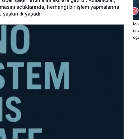
masını açtıklarında, herhangi bir işlem yapmalarına
e şaşkınlık yaşadı.
Man
sev
uğu