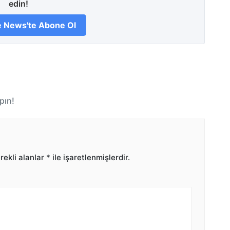
edin!
 News'te Abone Ol
pın!
ekli alanlar
*
ile işaretlenmişlerdir.