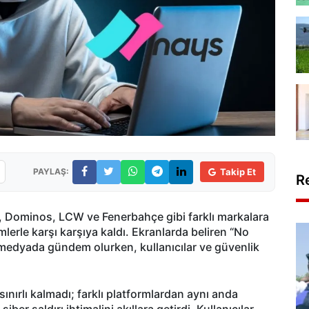
PAYLAŞ:
Takip Et
R
s, Dominos, LCW ve Fenerbahçe gibi farklı markalara
mlerle karşı karşıya kaldı. Ekranlarda beliren “No
 medyada gündem olurken, kullanıcılar ve güvenlik
ınırlı kalmadı; farklı platformlardan aynı anda
siber saldırı ihtimalini akıllara getirdi. Kullanıcılar,