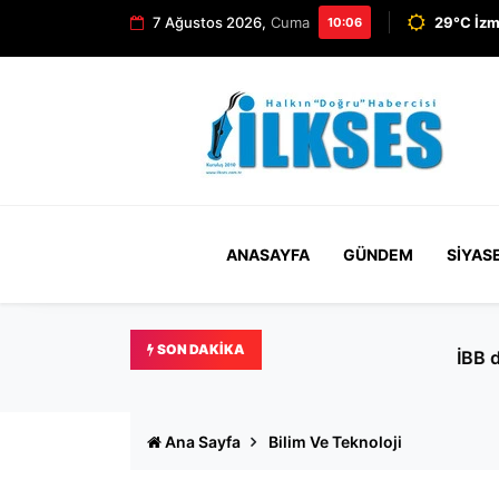
7 Ağustos 2026,
Cuma
29°C İzm
10:06
ANASAYFA
GÜNDEM
SIYAS
SON DAKIKA
İBB davasında tahliye edil
Ana Sayfa
Bilim Ve Teknoloji