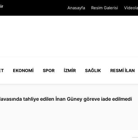
ir
Anasayfa
Resim Galerisi
Videola
ET
EKONOMI
SPOR
İZMIR
SAĞLIK
RESMI İLAN
en İnan Güney göreve iade edilmedi