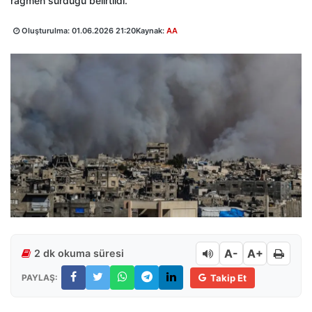
rağmen sürdüğü belirtildi.
Oluşturulma:
01.06.2026 21:20
Kaynak:
AA
A-
A+
2 dk okuma süresi
PAYLAŞ:
Takip Et