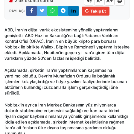
A-
A+
2 dk okuma süresi
PAYLAŞ:
Takip Et
ABD, İran'ın dijital varlık ekosistemine yönelik yaptırımlarını
genişletti. ABD Hazine Bakanlığı'na bağlı Yabancı Varlıkları
Kontrol Ofisi (OFAC), İran'ın en büyük kripto para borsası
Nobitex ile birlikte Wallex, Bitpin ve Ramzinex'i yaptırım listesine
ekledi. Açıklamada, Nobitex'in geçen yıl İran'a giren tüm dijital
varlıkların yüzde 50'den fazlasını işlediği belirtildi.
Açıklamada, şirketin İran'ın yaptırımlardan kaçınmasına
yardımcı olduğu, Devrim Muhafızları Ordusu ile bağlantılı
işlemleri kolaylaştırdığı ve fidye yazılımı faaliyetlerinde bulunan
aktörlerin kullandığı cüzdanlarla işlem gerçekleştirdiği öne
sürüldü.
Nobitex'in ayrıca İran Merkez Bankasının yüz milyonlarca
dolarlık stablecoine erişmesini sağladığı ve İran para birimi
riyalin değer kaybını sınırlamaya yönelik girişimlerde kullanıldığı
iddia edilen açıklamada, şirketin internet kesintilerine rağmen
İran'a ait fonların ülke dışına taşınmasına yardımcı olduğu
savunuldu.