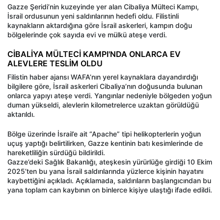
Gazze Şeridi’nin kuzeyinde yer alan Cibaliya Mülteci Kampı,
İsrail ordusunun yeni saldırılarının hedefi oldu. Filistinli
kaynakların aktardığına göre İsrail askerleri, kampın doğu
bölgelerinde çok sayıda evi ve mülkü ateşe verdi.
CİBALİYA MÜLTECİ KAMPI'NDA ONLARCA EV
ALEVLERE TESLİM OLDU
Filistin haber ajansı WAFA’nın yerel kaynaklara dayandırdığı
bilgilere göre, İsrail askerleri Cibaliya’nın doğusunda bulunan
onlarca yapıyı ateşe verdi. Yangınlar nedeniyle bölgeden yoğun
duman yükseldi, alevlerin kilometrelerce uzaktan görüldüğü
aktarıldı.
Bölge üzerinde İsrail’e ait “Apache” tipi helikopterlerin yoğun
uçuş yaptığı belirtilirken, Gazze kentinin batı kesimlerinde de
hareketliliğin sürdüğü bildirildi.
Gazze’deki Sağlık Bakanlığı, ateşkesin yürürlüğe girdiği 10 Ekim
2025’ten bu yana İsrail saldırılarında yüzlerce kişinin hayatını
kaybettiğini açıkladı. Açıklamada, saldırıların başlangıcından bu
yana toplam can kaybının on binlerce kişiye ulaştığı ifade edildi.