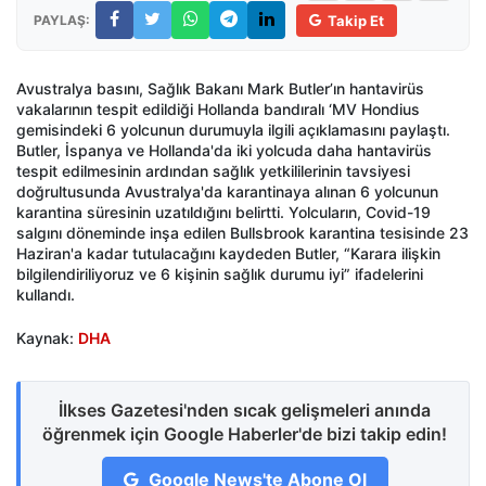
PAYLAŞ:
Takip Et
Avustralya basını, Sağlık Bakanı Mark Butler’ın hantavirüs
vakalarının tespit edildiği Hollanda bandıralı ‘MV Hondius
gemisindeki 6 yolcunun durumuyla ilgili açıklamasını paylaştı.
Butler, İspanya ve Hollanda'da iki yolcuda daha hantavirüs
tespit edilmesinin ardından sağlık yetkililerinin tavsiyesi
doğrultusunda Avustralya'da karantinaya alınan 6 yolcunun
karantina süresinin uzatıldığını belirtti. Yolcuların, Covid-19
salgını döneminde inşa edilen Bullsbrook karantina tesisinde 23
Haziran'a kadar tutulacağını kaydeden Butler, “Karara ilişkin
bilgilendiriliyoruz ve 6 kişinin sağlık durumu iyi” ifadelerini
kullandı.
Kaynak:
DHA
İlkses Gazetesi'nden sıcak gelişmeleri anında
öğrenmek için Google Haberler'de bizi takip edin!
Google News'te Abone Ol