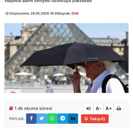
vilayette alarm seviyesi turuncuya yükseltildi
Oluşturulma:
28.05.2026 16:35
Kaynak:
DHA
A-
A+
1 dk okuma süresi
PAYLAŞ:
Takip Et