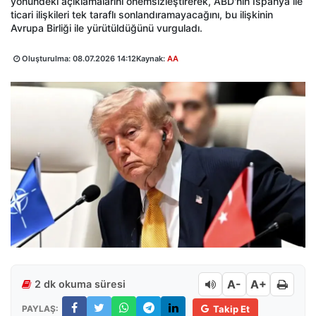
yönündeki açıklamalarını önemsizleştirerek, ABD'nin İspanya ile
ticari ilişkileri tek taraflı sonlandıramayacağını, bu ilişkinin
Avrupa Birliği ile yürütüldüğünü vurguladı.
Oluşturulma:
08.07.2026 14:12
Kaynak:
AA
A-
A+
2 dk okuma süresi
PAYLAŞ:
Takip Et