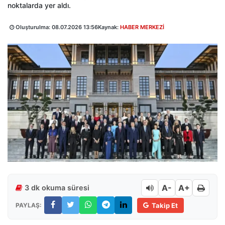
noktalarda yer aldı.
Oluşturulma:
08.07.2026 13:56
Kaynak:
HABER MERKEZİ
A-
A+
3 dk okuma süresi
PAYLAŞ:
Takip Et