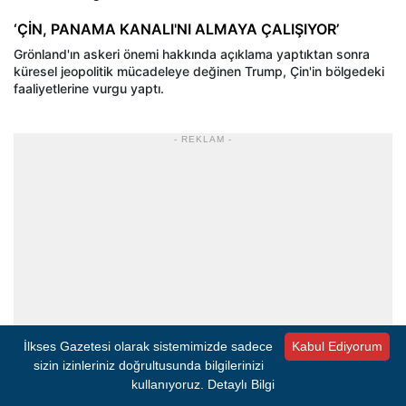
‘ÇİN, PANAMA KANALI'NI ALMAYA ÇALIŞIYOR’
Grönland'ın askeri önemi hakkında açıklama yaptıktan sonra
küresel jeopolitik mücadeleye değinen Trump, Çin'in bölgedeki
faaliyetlerine vurgu yaptı.
- REKLAM -
İlkses Gazetesi olarak sistemimizde sadece
Kabul Ediyorum
sizin izinleriniz doğrultusunda bilgilerinizi
kullanıyoruz.
Detaylı Bilgi