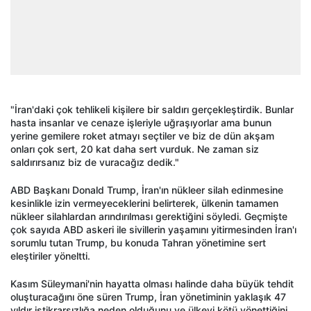
"İran'daki çok tehlikeli kişilere bir saldırı gerçekleştirdik. Bunlar
hasta insanlar ve cenaze işleriyle uğraşıyorlar ama bunun
yerine gemilere roket atmayı seçtiler ve biz de dün akşam
onları çok sert, 20 kat daha sert vurduk. Ne zaman siz
saldırırsanız biz de vuracağız dedik."
ABD Başkanı Donald Trump, İran'ın nükleer silah edinmesine
kesinlikle izin vermeyeceklerini belirterek, ülkenin tamamen
nükleer silahlardan arındırılması gerektiğini söyledi. Geçmişte
çok sayıda ABD askeri ile sivillerin yaşamını yitirmesinden İran'ı
sorumlu tutan Trump, bu konuda Tahran yönetimine sert
eleştiriler yöneltti.
Kasım Süleymani'nin hayatta olması halinde daha büyük tehdit
oluşturacağını öne süren Trump, İran yönetiminin yaklaşık 47
yıldır istikrarsızlığa neden olduğunu ve ülkeyi kötü yönettiğini