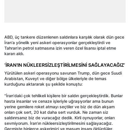
ABD, üç tankere düzenlenen saldırılara karşılık olarak dün gece
İran'a yönelik yeni askeri operasyonlar gerçekleştirdi ve
Tahran'ın petrol satmasına izin veren özel lisansı iptal etme
kararı aldı.
‘İRAN'IN NÜKLEERSİZLEŞTİRİLMESİNİ SAĞLAYACAĞIZ’
Yürütülen askeri operasyonu savunan Trump, dün gece Suudi
Arabistan, Kuveyt ve diğer bölge ülkeleriyle de temas
kurduğunu aktararak şu şekilde konuştu:
"İran'daki çok tehlikeli kişilere bir saldırı gerçekleştirdik. Bunlar
hasta insanlar ve cenaze işleriyle uğraşıyorlar ama bunun
yerine gemilere roket atmayı seçtiler ve biz de dün akşam
onları çok sert, 20 kat daha sert vurduk. Ne zaman siz
saldırırsanız biz de vuracağız dedik. Kirli oynuyorlar, onları
sevmiyorum. İran'ın nükleersizleştirilmesini sağlayacağız.
Geçmişte binlerce askerimizi ve masum insanı öldürdüler.