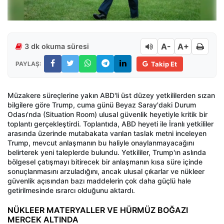
A-
A+
3 dk okuma süresi
PAYLAŞ:
Takip Et
Müzakere süreçlerine yakın ABD'li üst düzey yetkililerden sızan
bilgilere göre Trump, cuma günü Beyaz Saray'daki Durum
Odası'nda (Situation Room) ulusal güvenlik heyetiyle kritik bir
toplantı gerçekleştirdi. Toplantıda, ABD heyeti ile İranlı yetkililer
arasında üzerinde mutabakata varılan taslak metni inceleyen
Trump, mevcut anlaşmanın bu haliyle onaylanmayacağını
belirterek yeni taleplerde bulundu. Yetkililer, Trump'ın aslında
bölgesel çatışmayı bitirecek bir anlaşmanın kısa süre içinde
sonuçlanmasını arzuladığını, ancak ulusal çıkarlar ve nükleer
güvenlik açısından bazı maddelerin çok daha güçlü hale
getirilmesinde ısrarcı olduğunu aktardı.
NÜKLEER MATERYALLER VE HÜRMÜZ BOĞAZI
MERCEK ALTINDA