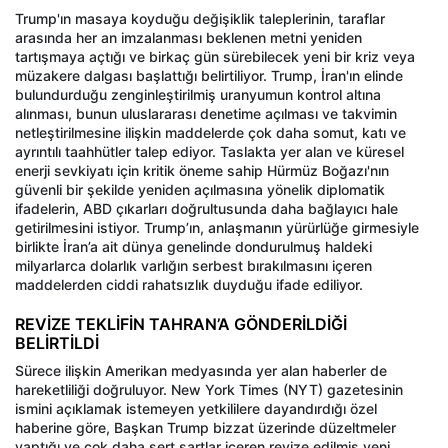
Trump'ın masaya koyduğu değişiklik taleplerinin, taraflar
arasında her an imzalanması beklenen metni yeniden
tartışmaya açtığı ve birkaç gün sürebilecek yeni bir kriz veya
müzakere dalgası başlattığı belirtiliyor. Trump, İran'ın elinde
bulundurduğu zenginleştirilmiş uranyumun kontrol altına
alınması, bunun uluslararası denetime açılması ve takvimin
netleştirilmesine ilişkin maddelerde çok daha somut, katı ve
ayrıntılı taahhütler talep ediyor. Taslakta yer alan ve küresel
enerji sevkiyatı için kritik öneme sahip Hürmüz Boğazı'nın
güvenli bir şekilde yeniden açılmasına yönelik diplomatik
ifadelerin, ABD çıkarları doğrultusunda daha bağlayıcı hale
getirilmesini istiyor. Trump’ın, anlaşmanın yürürlüğe girmesiyle
birlikte İran’a ait dünya genelinde dondurulmuş haldeki
milyarlarca dolarlık varlığın serbest bırakılmasını içeren
maddelerden ciddi rahatsızlık duyduğu ifade ediliyor.
REVİZE TEKLİFİN TAHRAN’A GÖNDERİLDİĞİ
BELİRTİLDİ
Sürece ilişkin Amerikan medyasında yer alan haberler de
hareketliliği doğruluyor. New York Times (NYT) gazetesinin
ismini açıklamak istemeyen yetkililere dayandırdığı özel
haberine göre, Başkan Trump bizzat üzerinde düzeltmeler
yaptığı ve çok daha sert şartlar içeren revize edilmiş yeni