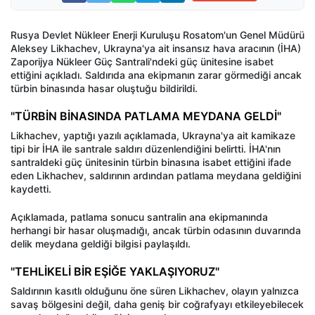
Rusya Devlet Nükleer Enerji Kuruluşu Rosatom'un Genel Müdürü
Aleksey Likhachev, Ukrayna'ya ait insansız hava aracının (İHA)
Zaporijya Nükleer Güç Santrali'ndeki güç ünitesine isabet
ettiğini açıkladı. Saldırıda ana ekipmanın zarar görmediği ancak
türbin binasında hasar oluştuğu bildirildi.
"TÜRBİN BİNASINDA PATLAMA MEYDANA GELDİ"
Likhachev, yaptığı yazılı açıklamada, Ukrayna'ya ait kamikaze
tipi bir İHA ile santrale saldırı düzenlendiğini belirtti. İHA'nın
santraldeki güç ünitesinin türbin binasına isabet ettiğini ifade
eden Likhachev, saldırının ardından patlama meydana geldiğini
kaydetti.
Açıklamada, patlama sonucu santralin ana ekipmanında
herhangi bir hasar oluşmadığı, ancak türbin odasının duvarında
delik meydana geldiği bilgisi paylaşıldı.
"TEHLİKELİ BİR EŞİĞE YAKLAŞIYORUZ"
Saldırının kasıtlı olduğunu öne süren Likhachev, olayın yalnızca
savaş bölgesini değil, daha geniş bir coğrafyayı etkileyebilecek