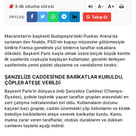
A-
A+
3 dk okuma süresi
PAYLAŞ:
Takip Et
Macaristan'ın başkenti Budapeşte'deki Puskas Arena'da
oynanan dev finalde, PSG'nin kupayı müzesine götürmesiyle
birlikte Fransa genelinde yüz binlerce taraftar sokaklara
döküldü. Başkent Paris başta olmak üzere birçok büyük kentte
ilk saatlerde coşkuyla başlayan kutlamalar, gecenin ilerleyen
saatlerinde yerini şiddet olaylarına ve vandalizme bıraktı.
ŞANZELİZE CADDESİ’NDE BARİKATLAR KURULDU,
ÇÖPLER ATEŞE VERİLDİ
Başkent Paris'in dünyaca ünlü Şanzelize Caddesi (Champs-
Élysées), polisle taşkınlık yapan taraftar grupları arasındaki en
sert çatışma noktalarından biri oldu. Kutlamaların dozunu
kaçıran bazı gruplar, cadde üzerindeki çöp bidonlarını ve kiralık
belediye bisikletlerini ateşe vererek barikatlar kurdu. Kamu
malına zarar veren taraftarlar, otobüs duraklarını ve dükkan
camlarını taşlarla aşağı indirdi.