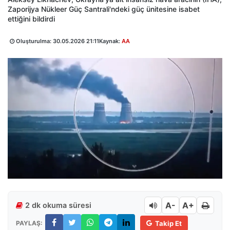
Zaporijya Nükleer Güç Santrali'ndeki güç ünitesine isabet
ettiğini bildirdi
Oluşturulma:
30.05.2026 21:11
Kaynak:
AA
A-
A+
2 dk okuma süresi
PAYLAŞ:
Takip Et