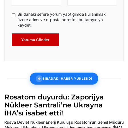
Bir dahaki sefere yorum yaptığımda kullanılmak
üzere adımı ve e-posta adresimi bu tarayıcıya
kaydet.
Yorumu Gönder
SIRADAKİ HABER YÜKLENDİ
Rosatom duyurdu: Zaporijya
Nükleer Santrali’ne Ukrayna
İHA’sı isabet etti!
Rusya Devlet Nükleer Enerji Kuruluşu Rosatom'un Genel Müdürü
Aleksey Likhachev, Ukrayna'ya ait insansız hava aracının (İHA),