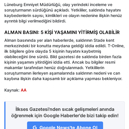
Lüneburg Emniyet Müdürlüğü, olay yerindeki inceleme ve
soruşturmanın sürdüğünü açıkladı. Yetkililer, saldırıda hayatını
kaybedenlerin sayısı, kimlikleri ve olayın nedenine ilişkin henüz
ayrıntılı bilgi verilmediğini bildirdi.
ALMAN BASINI: 5 KİŞİ YAŞAMINI YİTİRMİŞ OLABİLİR
Alman basınında yer alan haberlerde, saldırının Stade kent
merkezindeki bir konutta meydana geldiği iddia edildi. T-Online,
ilk bilgilere göre olayda 5 kişinin hayatını kaybetmiş
olabileceğini öne sürdü. Bild gazetesi de saldırıda birden fazla
kişinin yaşamını yitirdiğini iddia etti. Ancak bu bilgiler resmi
makamlar tarafından henüz doğrulanmadı. Yetkililerin
soruşturmanın ilerleyen aşamalarında saldırının nedeni ve can
kaybına ilişkin daha kapsamlı bir açıklama yapması bekleniyor.
Kaynak:
AA
İlkses Gazetesi'nden sıcak gelişmeleri anında
öğrenmek için Google Haberler'de bizi takip edin!
Google News'te Abone Ol