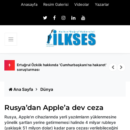
Anasayfa
Resim Galerisi
Videolar
Yazarlar
 belli
Ertuğrul Özkök hakkında 'Cumhurbaşkanı'na hakaret'
Ç
soruşturması
k
Ana Sayfa
Dünya
Rusya’dan Apple’a dev ceza
Rusya, Apple'ın cihazlarında yerli yazılımların yüklenmesine
yönelik şartları yerine getirmemesi halinde 4 milyar rubleye
(yaklaşık 51 milyon dolar) kadar para cezası verilebileceğini