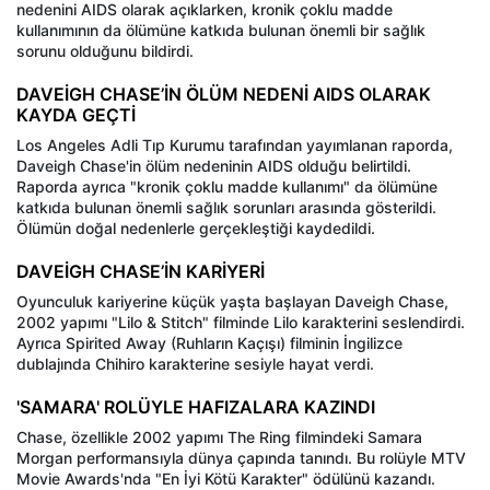
nedenini AIDS olarak açıklarken, kronik çoklu madde
kullanımının da ölümüne katkıda bulunan önemli bir sağlık
sorunu olduğunu bildirdi.
DAVEİGH CHASE’İN ÖLÜM NEDENİ AIDS OLARAK
KAYDA GEÇTİ
Los Angeles Adli Tıp Kurumu tarafından yayımlanan raporda,
Daveigh Chase'in ölüm nedeninin AIDS olduğu belirtildi.
Raporda ayrıca "kronik çoklu madde kullanımı" da ölümüne
katkıda bulunan önemli sağlık sorunları arasında gösterildi.
Ölümün doğal nedenlerle gerçekleştiği kaydedildi.
DAVEİGH CHASE’İN KARİYERİ
Oyunculuk kariyerine küçük yaşta başlayan Daveigh Chase,
2002 yapımı "Lilo & Stitch" filminde Lilo karakterini seslendirdi.
Ayrıca Spirited Away (Ruhların Kaçışı) filminin İngilizce
dublajında Chihiro karakterine sesiyle hayat verdi.
'SAMARA' ROLÜYLE HAFIZALARA KAZINDI
Chase, özellikle 2002 yapımı The Ring filmindeki Samara
Morgan performansıyla dünya çapında tanındı. Bu rolüyle MTV
Movie Awards'nda "En İyi Kötü Karakter" ödülünü kazandı.