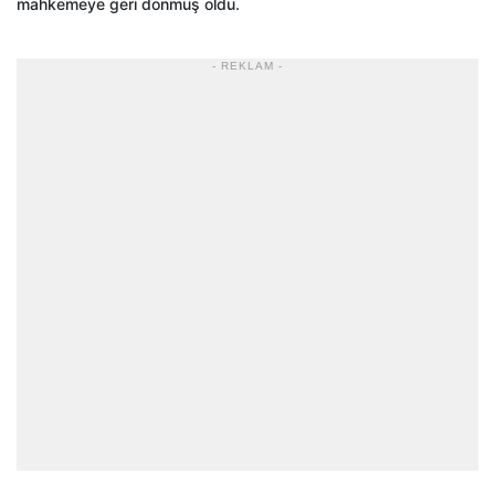
mahkemeye geri dönmüş oldu.
- REKLAM -