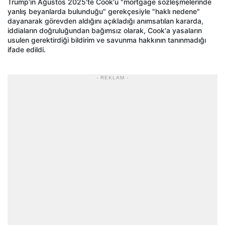
Trump'ın Ağustos 2025'te Cook'u "mortgage sözleşmelerinde
yanlış beyanlarda bulunduğu" gerekçesiyle "haklı nedene"
dayanarak görevden aldığını açıkladığı anımsatılan kararda,
iddiaların doğruluğundan bağımsız olarak, Cook'a yasaların
usulen gerektirdiği bildirim ve savunma hakkının tanınmadığı
ifade edildi.
- REKLAM -