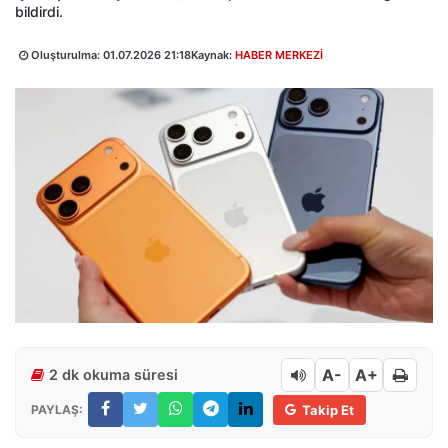
bildirdi.
Oluşturulma:
01.07.2026 21:18
Kaynak:
HABER MERKEZİ
A-
A+
2 dk okuma süresi
PAYLAŞ:
Takip Et