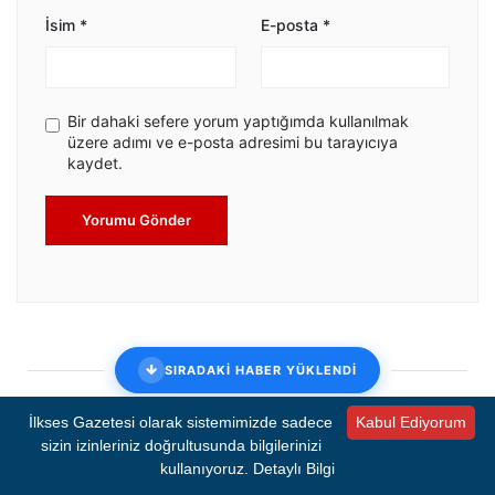
İsim
*
E-posta
*
Bir dahaki sefere yorum yaptığımda kullanılmak
üzere adımı ve e-posta adresimi bu tarayıcıya
kaydet.
Yorumu Gönder
SIRADAKİ HABER YÜKLENDİ
İlkses Gazetesi olarak sistemimizde sadece
Kabul Ediyorum
Eski başbakan idam edilecek
sizin izinleriniz doğrultusunda bilgilerinizi
kullanıyoruz.
Detaylı Bilgi
Bangladeş'in idam mahkumu eski Başbakanı Hasina, bu yıl