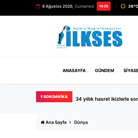
8 Ağustos 2026,
Cumartesi
36°C
14:25
ANASAYFA
GÜNDEM
SIYAS
SON DAKIKA
 geçti!
Damlanur için ‘intihar’, Y
Ana Sayfa
Dünya