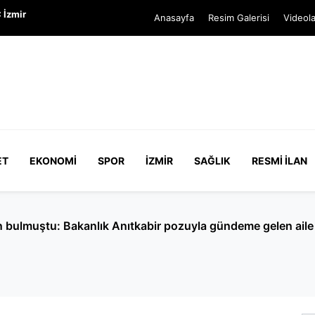
 İzmir
Anasayfa
Resim Galerisi
Videola
ET
EKONOMI
SPOR
İZMIR
SAĞLIK
RESMI İLAN
unus Emre için ‘kaza' denmişti: 2 çocuğun ölümündeki gerçek