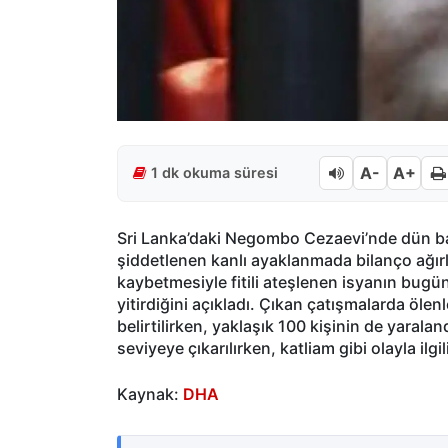
A-
A+
1 dk okuma süresi
Sri Lanka’daki Negombo Cezaevi’nde dün b
şiddetlenen kanlı ayaklanmada bilanço ağırl
kaybetmesiyle fitili ateşlenen isyanın bug
yitirdiğini açıkladı. Çıkan çatışmalarda öle
belirtilirken, yaklaşık 100 kişinin de yarala
seviyeye çıkarılırken, katliam gibi olayla ilgi
Kaynak:
DHA