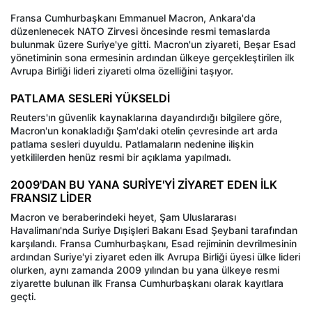
Fransa Cumhurbaşkanı Emmanuel Macron, Ankara'da
düzenlenecek NATO Zirvesi öncesinde resmi temaslarda
bulunmak üzere Suriye'ye gitti. Macron'un ziyareti, Beşar Esad
yönetiminin sona ermesinin ardından ülkeye gerçekleştirilen ilk
Avrupa Birliği lideri ziyareti olma özelliğini taşıyor.
PATLAMA SESLERİ YÜKSELDİ
Reuters'ın güvenlik kaynaklarına dayandırdığı bilgilere göre,
Macron'un konakladığı Şam'daki otelin çevresinde art arda
patlama sesleri duyuldu. Patlamaların nedenine ilişkin
yetkililerden henüz resmi bir açıklama yapılmadı.
2009'DAN BU YANA SURİYE'Yİ ZİYARET EDEN İLK
FRANSIZ LİDER
Macron ve beraberindeki heyet, Şam Uluslararası
Havalimanı'nda Suriye Dışişleri Bakanı Esad Şeybani tarafından
karşılandı. Fransa Cumhurbaşkanı, Esad rejiminin devrilmesinin
ardından Suriye'yi ziyaret eden ilk Avrupa Birliği üyesi ülke lideri
olurken, aynı zamanda 2009 yılından bu yana ülkeye resmi
ziyarette bulunan ilk Fransa Cumhurbaşkanı olarak kayıtlara
geçti.