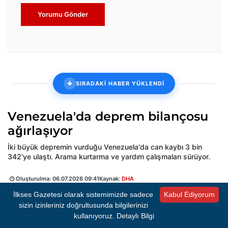
Yorumu Gönder
SIRADAKİ HABER YÜKLENDİ
Venezuela'da deprem bilançosu
ağırlaşıyor
İki büyük depremin vurduğu Venezuela'da can kaybı 3 bin
342'ye ulaştı. Arama kurtarma ve yardım çalışmaları sürüyor.
Oluşturulma:
06.07.2026 09:41
Kaynak:
DHA
İlkses Gazetesi olarak sistemimizde sadece
Kabul Ediyorum
sizin izinleriniz doğrultusunda bilgilerinizi
kullanıyoruz.
Detaylı Bilgi