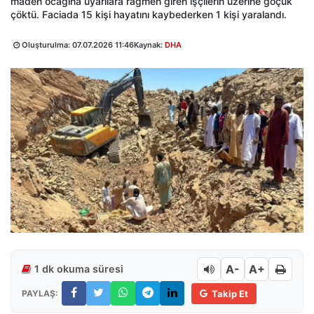
maden ocağına uyarılara rağmen giren işçilerin üzerine göçük
çöktü. Faciada 15 kişi hayatını kaybederken 1 kişi yaralandı.
Oluşturulma:
07.07.2026 11:46
Kaynak:
DHA
A-
A+
1 dk okuma süresi
PAYLAŞ:
Takip Et