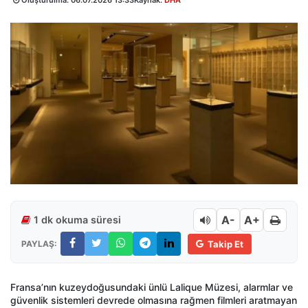
Oluşturulma:
06.07.2026 13:33
Kaynak:
DHA
A-
A+
1 dk okuma süresi
PAYLAŞ:
Takip Et
Fransa’nın kuzeydoğusundaki ünlü Lalique Müzesi, alarmlar ve
güvenlik sistemleri devrede olmasına rağmen filmleri aratmayan