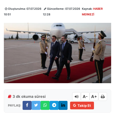
Oluşturulma:
07.07.2026
Güncelleme:
07.07.2026
Kaynak:
HABER
10:51
12:28
MERKEZİ
A-
A+
3 dk okuma süresi
PAYLAŞ:
Takip Et