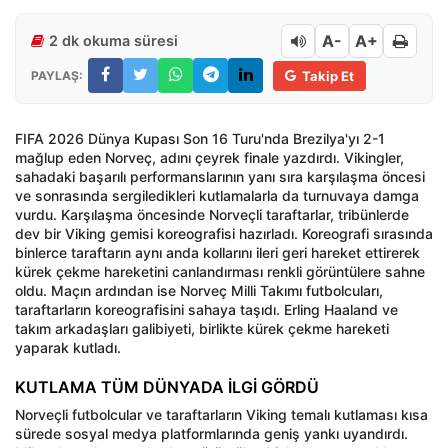
A-
A+
2 dk okuma süresi
PAYLAŞ:
Takip Et
FIFA 2026 Dünya Kupası Son 16 Turu'nda Brezilya'yı 2-1
mağlup eden Norveç, adını çeyrek finale yazdırdı. Vikingler,
sahadaki başarılı performanslarının yanı sıra karşılaşma öncesi
ve sonrasında sergiledikleri kutlamalarla da turnuvaya damga
vurdu. Karşılaşma öncesinde Norveçli taraftarlar, tribünlerde
dev bir Viking gemisi koreografisi hazırladı. Koreografi sırasında
binlerce taraftarın aynı anda kollarını ileri geri hareket ettirerek
kürek çekme hareketini canlandırması renkli görüntülere sahne
oldu. Maçın ardından ise Norveç Milli Takımı futbolcuları,
taraftarların koreografisini sahaya taşıdı. Erling Haaland ve
takım arkadaşları galibiyeti, birlikte kürek çekme hareketi
yaparak kutladı.
KUTLAMA TÜM DÜNYADA İLGİ GÖRDÜ
Norveçli futbolcular ve taraftarların Viking temalı kutlaması kısa
sürede sosyal medya platformlarında geniş yankı uyandırdı.