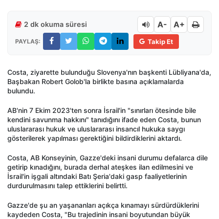
A-
A+
2 dk okuma süresi
PAYLAŞ:
Takip Et
Costa, ziyarette bulunduğu Slovenya'nın başkenti Lübliyana'da,
Başbakan Robert Golob'la birlikte basına açıklamalarda
bulundu.
AB'nin 7 Ekim 2023'ten sonra İsrail'in "sınırları ötesinde bile
kendini savunma hakkını" tanıdığını ifade eden Costa, bunun
uluslararası hukuk ve uluslararası insancıl hukuka saygı
gösterilerek yapılması gerektiğini bildirdiklerini aktardı.
Costa, AB Konseyinin, Gazze'deki insani durumu defalarca dile
getirip kınadığını, burada derhal ateşkes ilan edilmesini ve
İsrail'in işgali altındaki Batı Şeria'daki gasp faaliyetlerinin
durdurulmasını talep ettiklerini belirtti.
Gazze'de şu an yaşananları açıkça kınamayı sürdürdüklerini
kaydeden Costa, "Bu trajedinin insani boyutundan büyük