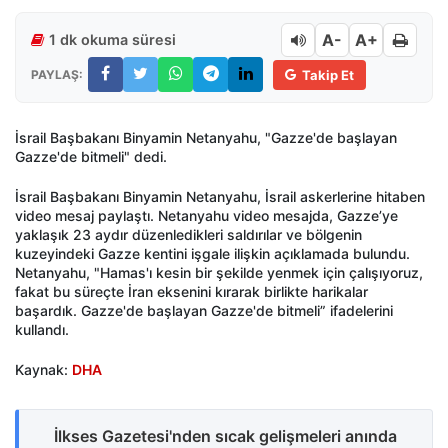
A-
A+
1 dk okuma süresi
PAYLAŞ:
Takip Et
İsrail Başbakanı Binyamin Netanyahu, "Gazze'de başlayan
Gazze'de bitmeli" dedi.
İsrail Başbakanı Binyamin Netanyahu, İsrail askerlerine hitaben
video mesaj paylaştı. Netanyahu video mesajda, Gazze’ye
yaklaşık 23 aydır düzenledikleri saldırılar ve bölgenin
kuzeyindeki Gazze kentini işgale ilişkin açıklamada bulundu.
Netanyahu, "Hamas'ı kesin bir şekilde yenmek için çalışıyoruz,
fakat bu süreçte İran eksenini kırarak birlikte harikalar
başardık. Gazze'de başlayan Gazze'de bitmeli” ifadelerini
kullandı.
Kaynak:
DHA
İlkses Gazetesi'nden sıcak gelişmeleri anında