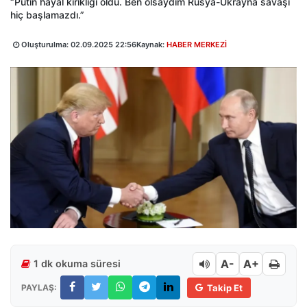
“Putin hayal kırıklığı oldu. Ben olsaydım Rusya-Ukrayna savaşı
hiç başlamazdı.”
Oluşturulma:
02.09.2025 22:56
Kaynak:
HABER MERKEZİ
A-
A+
1 dk okuma süresi
PAYLAŞ:
Takip Et