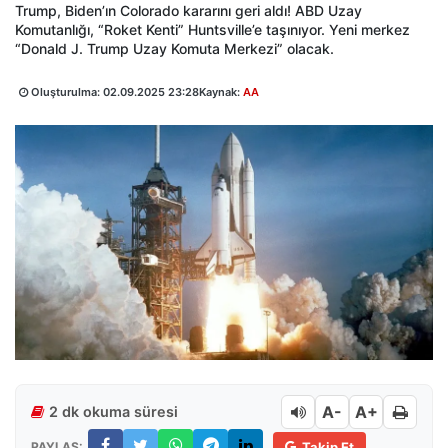
Trump, Biden’ın Colorado kararını geri aldı! ABD Uzay
Komutanlığı, “Roket Kenti” Huntsville’e taşınıyor. Yeni merkez
“Donald J. Trump Uzay Komuta Merkezi” olacak.
Oluşturulma:
02.09.2025 23:28
Kaynak:
AA
A-
A+
2 dk okuma süresi
PAYLAŞ:
Takip Et