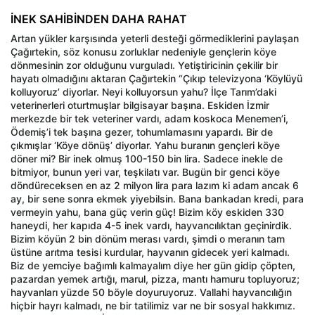
İNEK SAHİBİNDEN DAHA RAHAT
Artan yükler karşısında yeterli desteği görmediklerini paylaşan
Çağırtekin, söz konusu zorluklar nedeniyle gençlerin köye
dönmesinin zor olduğunu vurguladı. Yetiştiricinin çekilir bir
hayatı olmadığını aktaran Çağırtekin “Çıkıp televizyona ‘Köylüyü
kolluyoruz’ diyorlar. Neyi kolluyorsun yahu? İlçe Tarım’daki
veterinerleri oturtmuşlar bilgisayar başına. Eskiden İzmir
merkezde bir tek veteriner vardı, adam koskoca Menemen’i,
Ödemiş’i tek başına gezer, tohumlamasını yapardı. Bir de
çıkmışlar ‘Köye dönüş’ diyorlar. Yahu buranın gençleri köye
döner mi? Bir inek olmuş 100-150 bin lira. Sadece inekle de
bitmiyor, bunun yeri var, teşkilatı var. Bugün bir genci köye
döndüreceksen en az 2 milyon lira para lazım ki adam ancak 6
ay, bir sene sonra ekmek yiyebilsin. Bana bankadan kredi, para
vermeyin yahu, bana güç verin güç! Bizim köy eskiden 330
haneydi, her kapıda 4-5 inek vardı, hayvancılıktan geçinirdik.
Bizim köyün 2 bin dönüm merası vardı, şimdi o meranın tam
üstüne arıtma tesisi kurdular, hayvanın gidecek yeri kalmadı.
Biz de yemciye bağımlı kalmayalım diye her gün gidip çöpten,
pazardan yemek artığı, marul, pizza, mantı hamuru topluyoruz;
hayvanları yüzde 50 böyle doyuruyoruz. Vallahi hayvancılığın
hiçbir hayrı kalmadı, ne bir tatilimiz var ne bir sosyal hakkımız.