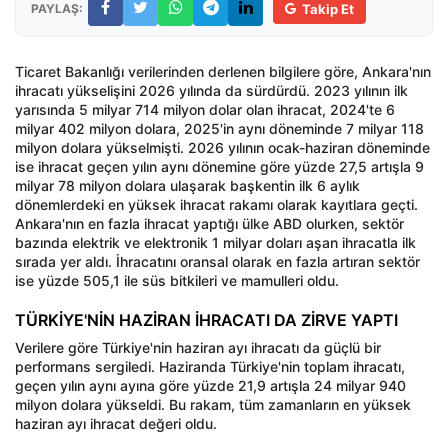
PAYLAŞ:
Takip Et
Ticaret Bakanlığı verilerinden derlenen bilgilere göre, Ankara'nın
ihracatı yükselişini 2026 yılında da sürdürdü. 2023 yılının ilk
yarısında 5 milyar 714 milyon dolar olan ihracat, 2024'te 6
milyar 402 milyon dolara, 2025'in aynı döneminde 7 milyar 118
milyon dolara yükselmişti. 2026 yılının ocak-haziran döneminde
ise ihracat geçen yılın aynı dönemine göre yüzde 27,5 artışla 9
milyar 78 milyon dolara ulaşarak başkentin ilk 6 aylık
dönemlerdeki en yüksek ihracat rakamı olarak kayıtlara geçti.
Ankara'nın en fazla ihracat yaptığı ülke ABD olurken, sektör
bazında elektrik ve elektronik 1 milyar doları aşan ihracatla ilk
sırada yer aldı. İhracatını oransal olarak en fazla artıran sektör
ise yüzde 505,1 ile süs bitkileri ve mamulleri oldu.
TÜRKİYE'NİN HAZİRAN İHRACATI DA ZİRVE YAPTI
Verilere göre Türkiye'nin haziran ayı ihracatı da güçlü bir
performans sergiledi. Haziranda Türkiye'nin toplam ihracatı,
geçen yılın aynı ayına göre yüzde 21,9 artışla 24 milyar 940
milyon dolara yükseldi. Bu rakam, tüm zamanların en yüksek
haziran ayı ihracat değeri oldu.