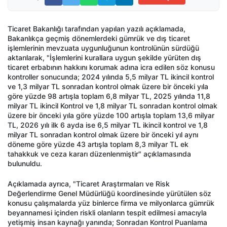
Ticaret Bakanlığı tarafından yapılan yazılı açıklamada,
Bakanlıkça geçmiş dönemlerdeki gümrük ve dış ticaret
işlemlerinin mevzuata uygunluğunun kontrolünün sürdüğü
aktarılarak, "İşlemlerini kurallara uygun şekilde yürüten dış
ticaret erbabının hakkını korumak adına icra edilen söz konusu
kontroller sonucunda; 2024 yılında 5,5 milyar TL ikincil kontrol
ve 1,3 milyar TL sonradan kontrol olmak üzere bir önceki yıla
göre yüzde 98 artışla toplam 6,8 milyar TL, 2025 yılında 11,8
milyar TL ikincil Kontrol ve 1,8 milyar TL sonradan kontrol olmak
üzere bir önceki yıla göre yüzde 100 artışla toplam 13,6 milyar
TL, 2026 yılı ilk 6 ayda ise 6,5 milyar TL ikincil kontrol ve 1,8
milyar TL sonradan kontrol olmak üzere bir önceki yıl aynı
döneme göre yüzde 43 artışla toplam 8,3 milyar TL ek
tahakkuk ve ceza kararı düzenlenmiştir" açıklamasında
bulunuldu.
Açıklamada ayrıca, "Ticaret Araştırmaları ve Risk
Değerlendirme Genel Müdürlüğü koordinesinde yürütülen söz
konusu çalışmalarda yüz binlerce firma ve milyonlarca gümrük
beyannamesi içinden riskli olanların tespit edilmesi amacıyla
yetişmiş insan kaynağı yanında; Sonradan Kontrol Puanlama