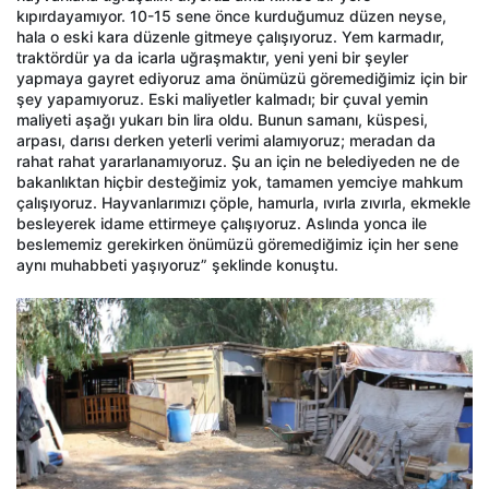
kıpırdayamıyor. 10-15 sene önce kurduğumuz düzen neyse,
hala o eski kara düzenle gitmeye çalışıyoruz. Yem karmadır,
traktördür ya da icarla uğraşmaktır, yeni yeni bir şeyler
yapmaya gayret ediyoruz ama önümüzü göremediğimiz için bir
şey yapamıyoruz. Eski maliyetler kalmadı; bir çuval yemin
maliyeti aşağı yukarı bin lira oldu. Bunun samanı, küspesi,
arpası, darısı derken yeterli verimi alamıyoruz; meradan da
rahat rahat yararlanamıyoruz. Şu an için ne belediyeden ne de
bakanlıktan hiçbir desteğimiz yok, tamamen yemciye mahkum
çalışıyoruz. Hayvanlarımızı çöple, hamurla, ıvırla zıvırla, ekmekle
besleyerek idame ettirmeye çalışıyoruz. Aslında yonca ile
beslememiz gerekirken önümüzü göremediğimiz için her sene
aynı muhabbeti yaşıyoruz” şeklinde konuştu.