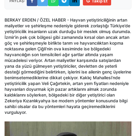
PAYLAŞ:
Takip Et
BERKAY ERDEN / ÖZEL HABER - Hayvan yetiştiriciliğinin artan
maliyetler ve şehirleşme nedeniyle giderek zorlaştığı Türkiye’de
yetiştiricilik insanların uzak durduğu bir meslek olmuş durumda.
İzmir’in pek çok bölgesi gibi zamanında kırsal olan ancak artan
göç ve şehirleşmeyle birlikte tarım ve hayvancılıktan kopma
noktasına gelen Çiğli’nin ova kesiminde ise bölgedeki
hayvancılığın son temsilcileri ağır şartlar altında yaşam
mücadelesi veriyor. Artan maliyetler karşısında satışlardan
yana da yüzü gülmeyen yetiştiriciler, devletten de yeterli
desteği görmediğini belirtirken, işlerini ise ailenin genç üyelerine
benimsetemediklerine dikkat çekiyor. Kaklıç Mahallesi’nde
yetiştiricilik yapan Veli Çağırtekin, artan yem fiyatları nedeniyle
hayvanları doyurmak için pazar artıklarını almak zorunda
kaldıklarını söylerken, bölgedeki bir diğer yetiştirici olan
Zekeriya Kızanlıkyahya ise modern yöntemler konusunda bilgi
sahibi olsalar da bu yöntemleri hayata geçiremediklerini
vurguluyor.