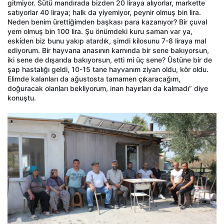
gitmiyor. Sütü mandırada bizden 20 liraya alıyorlar, markette
satıyorlar 40 liraya; halk da yiyemiyor, peynir olmuş bin lira.
Neden benim ürettiğimden başkası para kazanıyor? Bir çuval
yem olmuş bin 100 lira. Şu önümdeki kuru saman var ya,
eskiden biz bunu yakıp atardık, şimdi kilosunu 7-8 liraya mal
ediyorum. Bir hayvana anasının karnında bir sene bakıyorsun,
iki sene de dışarıda bakıyorsun, etti mi üç sene? Üstüne bir de
şap hastalığı geldi, 10-15 tane hayvanım ziyan oldu, kör oldu.
Elimde kalanları da ağustosta tamamen çıkaracağım,
doğuracak olanları bekliyorum, inan hayırları da kalmadı” diye
konuştu.