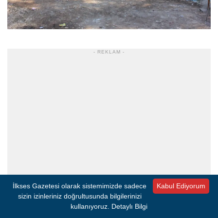
- REKLAM -
İlkses Gazetesi olarak sistemimizde sadece
Kabul Ediyorum
sizin izinleriniz doğrultusunda bilgilerinizi
kullanıyoruz.
Detaylı Bilgi