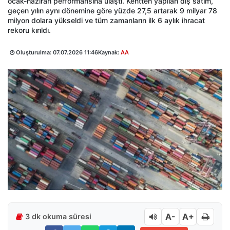
ocak-haziran performansına ulaştı. Kentten yapılan dış satım,
geçen yılın aynı dönemine göre yüzde 27,5 artarak 9 milyar 78
milyon dolara yükseldi ve tüm zamanların ilk 6 aylık ihracat
rekoru kırıldı.
Oluşturulma:
07.07.2026 11:46
Kaynak:
AA
A-
A+
3 dk okuma süresi