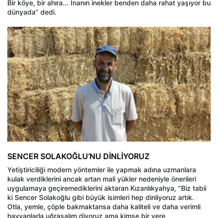
Bir köye, bir ahıra... İnanın inekler benden daha rahat yaşıyor bu
dünyada” dedi.
SENCER SOLAKOĞLU’NU DİNLİYORUZ
Yetiştiriciliği modern yöntemler ile yapmak adına uzmanlara
kulak verdiklerini ancak artan mali yükler nedeniyle önerileri
uygulamaya geçiremediklerini aktaran Kızanlıkyahya, “Biz tabii
ki Sencer Solakoğlu gibi büyük isimleri hep dinliyoruz artık.
Otla, yemle, çöple bakmaktansa daha kaliteli ve daha verimli
hayvanlarla uğraşalım diyoruz ama kimse bir yere