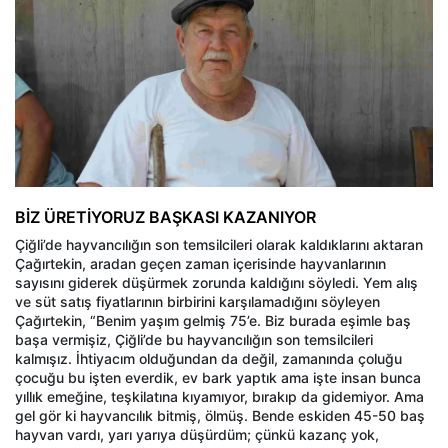
BİZ ÜRETİYORUZ BAŞKASI KAZANIYOR
Çiğli’de hayvancılığın son temsilcileri olarak kaldıklarını aktaran
Çağırtekin, aradan geçen zaman içerisinde hayvanlarının
sayısını giderek düşürmek zorunda kaldığını söyledi. Yem alış
ve süt satış fiyatlarının birbirini karşılamadığını söyleyen
Çağırtekin, “Benim yaşım gelmiş 75’e. Biz burada eşimle baş
başa vermişiz, Çiğli’de bu hayvancılığın son temsilcileri
kalmışız. İhtiyacım olduğundan da değil, zamanında çoluğu
çocuğu bu işten everdik, ev bark yaptık ama işte insan bunca
yıllık emeğine, teşkilatına kıyamıyor, bırakıp da gidemiyor. Ama
gel gör ki hayvancılık bitmiş, ölmüş. Bende eskiden 45-50 baş
hayvan vardı, yarı yarıya düşürdüm; çünkü kazanç yok,