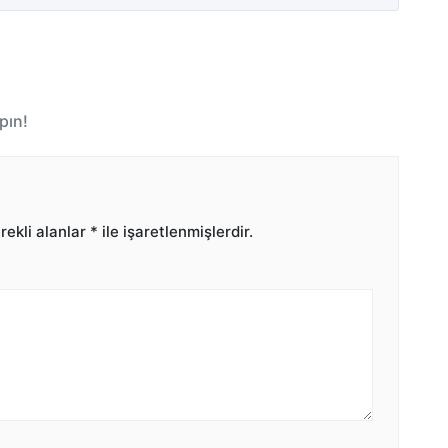
pın!
ekli alanlar
*
ile işaretlenmişlerdir.