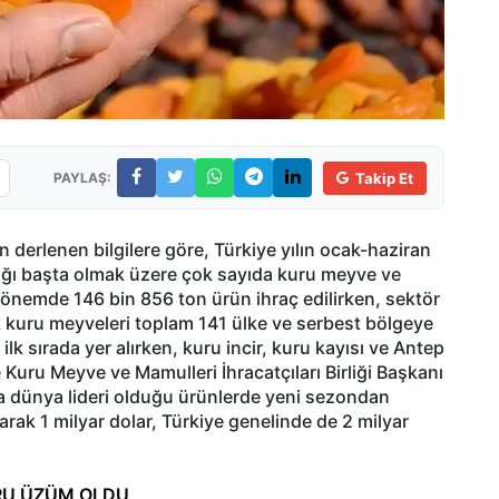
PAYLAŞ:
Takip Et
en derlenen bilgilere göre, Türkiye yılın ocak-haziran
tığı başta olmak üzere çok sayıda kuru meyve ve
önemde 146 bin 856 ton ürün ihraç edilirken, sektör
rk kuru meyveleri toplam 141 ülke ve serbest bölgeye
lk sırada yer alırken, kuru incir, kuru kayısı ve Antep
e Kuru Meyve ve Mamulleri İhracatçıları Birliği Başkanı
ta dünya lideri olduğu ürünlerde yeni sezondan
olarak 1 milyar dolar, Türkiye genelinde de 2 milyar
URU ÜZÜM OLDU