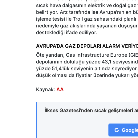
sıcak hava dalgasının elektrik ve doğal gaz t
belirtiyor. Arz tarafında ise Avrupa'nın en
işleme tesisi ile Troll gaz sahasındaki pla
nedeniyle gaz akışlarında yaşanan düşüşün ar
desteklediği ifade ediliyor.
AVRUPA’DA GAZ DEPOLARI ALARM VERİY
Öte yandan, Gas Infrastructure Europe (GIE) 
depolarının doluluğu yüzde 43,1 seviyesind
yüzde 51,4'lük seviyenin altında seyrediyor
düşük olması da fiyatlar üzerinde yukarı yönlü b
Kaynak:
AA
İlkses Gazetesi'nden sıcak gelişmeleri 
Google