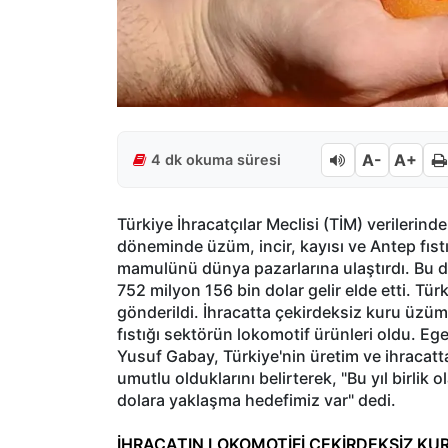
A-
A+
4 dk okuma süresi
Türkiye İhracatçılar Meclisi (TİM) verilerind
döneminde üzüm, incir, kayısı ve Antep fıs
mamulünü dünya pazarlarına ulaştırdı. Bu d
752 milyon 156 bin dolar gelir elde etti. Tü
gönderildi. İhracatta çekirdeksiz kuru üzüm i
fıstığı sektörün lokomotif ürünleri oldu. Eg
Yusuf Gabay, Türkiye'nin üretim ve ihracat
umutlu olduklarını belirterek, "Bu yıl birlik 
dolara yaklaşma hedefimiz var" dedi.
İHRACATIN LOKOMOTİFİ ÇEKİRDEKSİZ K