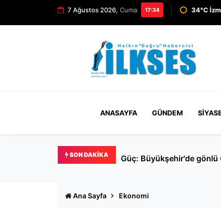
7 Ağustos 2026,
Cuma
34°C İzm
17:34
ANASAYFA
GÜNDEM
SIYAS
SON DAKIKA
Pazar günü YÖKDİL/2 adayl
Ana Sayfa
Ekonomi