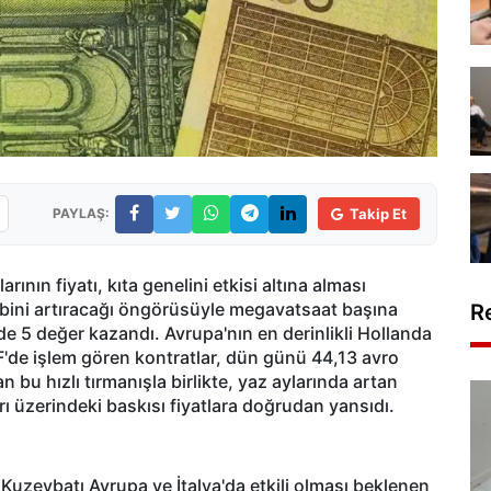
PAYLAŞ:
Takip Et
ının fiyatı, kıta genelini etkisi altına alması
lebini artıracağı öngörüsüyle megavatsaat başına
R
e 5 değer kazandı. Avrupa'nın en derinlikli Hollanda
F'de işlem gören kontratlar, dün günü 44,13 avro
bu hızlı tırmanışla birlikte, yaz aylarında artan
rı üzerindeki baskısı fiyatlara doğrudan yansıdı.
Kuzeybatı Avrupa ve İtalya'da etkili olması beklenen