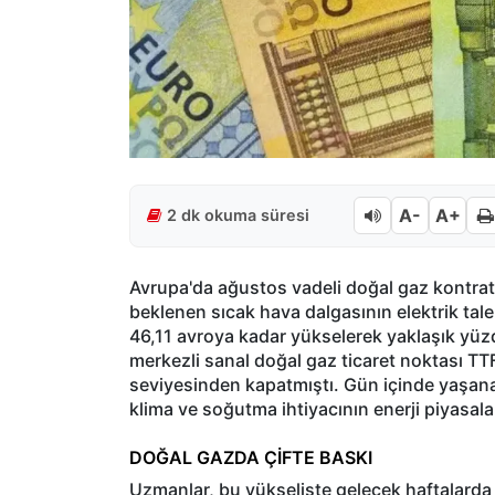
A-
A+
2 dk okuma süresi
Avrupa'da ağustos vadeli doğal gaz kontratlar
beklenen sıcak hava dalgasının elektrik ta
46,11 avroya kadar yükselerek yaklaşık yüzd
merkezli sanal doğal gaz ticaret noktası TT
seviyesinden kapatmıştı. Gün içinde yaşanan 
klima ve soğutma ihtiyacının enerji piyasala
DOĞAL GAZDA ÇİFTE BASKI
Uzmanlar, bu yükselişte gelecek haftalarda 