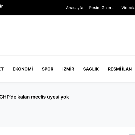
ir
Anasayfa
Resim Galerisi
Videola
ET
EKONOMI
SPOR
İZMIR
SAĞLIK
RESMI İLAN
arı ter dökecek