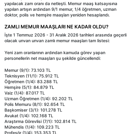
yapılacak zam oranı da netleşti. Memur maaş katsayısına
yapılan artışın ardından 9/1 memur, 1/4 öğretmen, uzman
doktor, polis ve hemşire maaşları yeniden hesaplandı.
ZAMLI MEMUR MAAŞLARI NE KADAR OLDU?
İşte 1 Temmuz 2026 - 31 Aralık 2026 tarihleri arasında geçerli
olacak unvan unvan zamlı memur maaşları tam listesi:
Yeni zam oranlarının ardından kamuda görev yapan
personellerin net maaşları şu şekilde güncellendi:
Memur (9/1): 73.103 TL
Teknisyen (11/1): 75.912 TL
Öğretmen (1/4): 83.288 TL
Hemşire (5/1): 84.879 TL
Vaiz (1/4): 87.017 TL
Uzman Öğretmen (1/4): 92.202 TL
Polis Memuru (8/1): 92.654 TL
Başkomiser (3/1): 101.278 TL
Avukat (1/4): 102.168 TL
Araştırma Görevlisi (7/1): 102.814 TL
Mühendis (1/4): 109.223 TL
Profesör (1/4): 153.353 TL