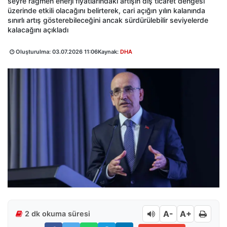
seyre rağmen enerji fiyatlarındaki artışın dış ticaret dengesi
üzerinde etkili olacağını belirterek, cari açığın yılın kalanında
sınırlı artış gösterebileceğini ancak sürdürülebilir seviyelerde
kalacağını açıkladı
Oluşturulma:
03.07.2026 11:06
Kaynak:
DHA
A-
A+
2 dk okuma süresi