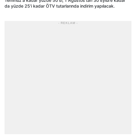
Temmuz'a kadar yüzde 50'si, 1 Ağustos'tan 30 Eylül'e kadar
da yüzde 25'i kadar ÖTV tutarlarında indirim yapılacak.
- REKLAM -