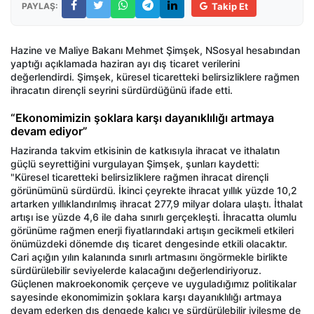
PAYLAŞ:
Takip Et
Hazine ve Maliye Bakanı Mehmet Şimşek, NSosyal hesabından
yaptığı açıklamada haziran ayı dış ticaret verilerini
değerlendirdi. Şimşek, küresel ticaretteki belirsizliklere rağmen
ihracatın dirençli seyrini sürdürdüğünü ifade etti.
“Ekonomimizin şoklara karşı dayanıklılığı artmaya
devam ediyor”
Haziranda takvim etkisinin de katkısıyla ihracat ve ithalatın
güçlü seyrettiğini vurgulayan Şimşek, şunları kaydetti:
"Küresel ticaretteki belirsizliklere rağmen ihracat dirençli
görünümünü sürdürdü. İkinci çeyrekte ihracat yıllık yüzde 10,2
artarken yıllıklandırılmış ihracat 277,9 milyar dolara ulaştı. İthalat
artışı ise yüzde 4,6 ile daha sınırlı gerçekleşti. İhracatta olumlu
görünüme rağmen enerji fiyatlarındaki artışın gecikmeli etkileri
önümüzdeki dönemde dış ticaret dengesinde etkili olacaktır.
Cari açığın yılın kalanında sınırlı artmasını öngörmekle birlikte
sürdürülebilir seviyelerde kalacağını değerlendiriyoruz.
Güçlenen makroekonomik çerçeve ve uyguladığımız politikalar
sayesinde ekonomimizin şoklara karşı dayanıklılığı artmaya
devam ederken dış dengede kalıcı ve sürdürülebilir iyileşme de