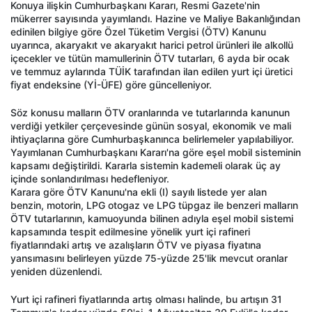
Konuya ilişkin Cumhurbaşkanı Kararı, Resmi Gazete'nin
mükerrer sayısında yayımlandı. Hazine ve Maliye Bakanlığından
edinilen bilgiye göre Özel Tüketim Vergisi (ÖTV) Kanunu
uyarınca, akaryakıt ve akaryakıt harici petrol ürünleri ile alkollü
içecekler ve tütün mamullerinin ÖTV tutarları, 6 ayda bir ocak
ve temmuz aylarında TÜİK tarafından ilan edilen yurt içi üretici
fiyat endeksine (Yİ-ÜFE) göre güncelleniyor.
Söz konusu malların ÖTV oranlarında ve tutarlarında kanunun
verdiği yetkiler çerçevesinde günün sosyal, ekonomik ve mali
ihtiyaçlarına göre Cumhurbaşkanınca belirlemeler yapılabiliyor.
Yayımlanan Cumhurbaşkanı Kararı'na göre eşel mobil sisteminin
kapsamı değiştirildi. Kararla sistemin kademeli olarak üç ay
içinde sonlandırılması hedefleniyor.
Karara göre ÖTV Kanunu'na ekli (I) sayılı listede yer alan
benzin, motorin, LPG otogaz ve LPG tüpgaz ile benzeri malların
ÖTV tutarlarının, kamuoyunda bilinen adıyla eşel mobil sistemi
kapsamında tespit edilmesine yönelik yurt içi rafineri
fiyatlarındaki artış ve azalışların ÖTV ve piyasa fiyatına
yansımasını belirleyen yüzde 75-yüzde 25'lik mevcut oranlar
yeniden düzenlendi.
Yurt içi rafineri fiyatlarında artış olması halinde, bu artışın 31