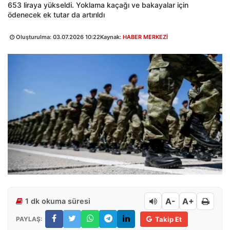
653 liraya yükseldi. Yoklama kaçağı ve bakayalar için
ödenecek ek tutar da artırıldı
Oluşturulma:
03.07.2026 10:22
Kaynak:
HABER MERKEZİ
A-
A+
1 dk okuma süresi
PAYLAŞ:
Takip Et