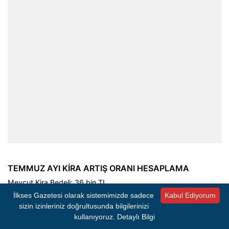
TEMMUZ AYI KİRA ARTIŞ ORANI HESAPLAMA
Mevcut Kira Bedeli: 36 bin TL
İlkses Gazetesi olarak sistemimizde sadece
Kabul Ediyorum
Kira Artışı Yapılacak Ay: Temmuz 2026
sizin izinleriniz doğrultusunda bilgilerinizi
kullanıyoruz.
Detaylı Bilgi
Girdiğiniz Artış Oranı: Yüzde 32,03