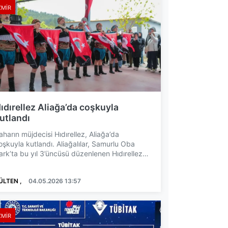
ZMIR
ıdırellez Aliağa’da coşkuyla
utlandı
aharın müjdecisi Hıdırellez, Aliağa’da
oşkuyla kutlandı. Aliağalılar, Samurlu Oba
ark’ta bu yıl 3’üncüsü düzenlenen Hıdırellez
enliği’nde bir aray...
ÜLTEN ,
04.05.2026 13:57
ZMIR