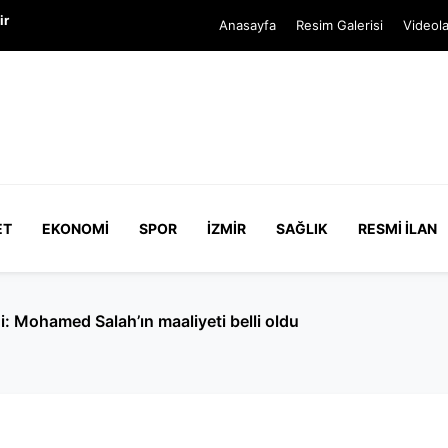
ir
Anasayfa
Resim Galerisi
Videola
ET
EKONOMI
SPOR
İZMIR
SAĞLIK
RESMI İLAN
Ertuğrul Özkök hakkında 'Cumhurbaşkanı'na hakaret' soruş