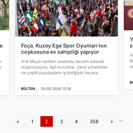
Y
e
Foça, Kuzey Ege Spor Oyunları’nın
s
coşkusuna ev sahipliği yapıyor
A
B
r
4–9 Mayıs tarihleri arasında devam edecek
a
n
organizasyon; ilgili kurumlar, yerel yönetimler
y
ve çeşitli paydaşların iş birliğiyle hayata
geçiriliyor. Foç...
B
BÜLTEN ,
05.05.2026 12:19
...
«
1
2
3
4
358
»