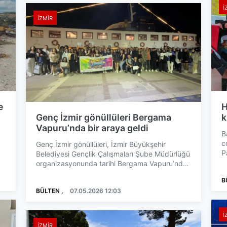
İ
İZMIR
e
H
Genç İzmir gönüllüleri Bergama
k
Vapuru’nda bir araya geldi
B
c
Genç İzmir gönüllüleri, İzmir Büyükşehir
P
Belediyesi Gençlik Çalışmaları Şube Müdürlüğü
Ş
organizasyonunda tarihi Bergama Vapuru’nda
buluştu. Gün batımı ...
B
BÜLTEN ,
07.05.2026 12:03
İ
İZMIR