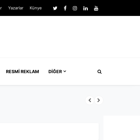
r
Yazarlar
Künye
RESMI REKLAM
DIĞER
turması