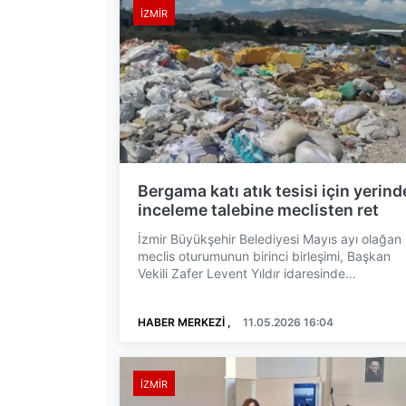
İZMIR
Bergama katı atık tesisi için yerind
inceleme talebine meclisten ret
İzmir Büyükşehir Belediyesi Mayıs ayı olağan
meclis oturumunun birinci birleşimi, Başkan
Vekili Zafer Levent Yıldır idaresinde
gerçekleştirildi. Topla...
HABER MERKEZİ ,
11.05.2026 16:04
İZMIR