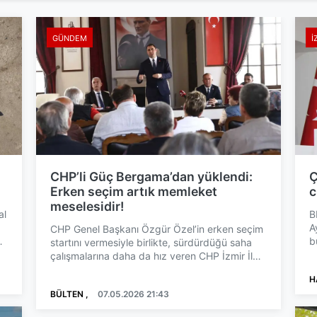
GÜNDEM
İ
CHP’li Güç Bergama’dan yüklendi:
Ç
Erken seçim artık memleket
c
meselesidir!
al
B
A
CHP Genel Başkanı Özgür Özel’in erken seçim
b
startını vermesiyle birlikte, sürdürdüğü saha
O
çalışmalarına daha da hız veren CHP İzmir İl
Başkanı Güç, me...
H
BÜLTEN ,
07.05.2026 21:43