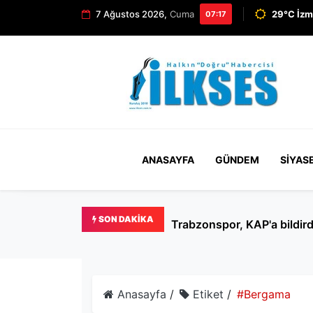
7 Ağustos 2026,
Cuma
29°C İzm
07:17
ANASAYFA
GÜNDEM
SIYAS
SON DAKIKA
Anasayfa
/
Etiket
/
#Bergama