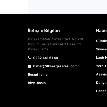
İletişim Bilgileri
Habe
Kocakapı Mah. Gaziler Cad. No 218
Günd
Kömürcüler İş Hanı Kat:3 Daire: 31
Konak / İzmir
Siyase
İzmir 
0232 441 51 49
Yerel 
haber@ilksesgazetesi.com
Asayiş
Resmi İlanlar
Dünya
Bize Ulaşın
Haber 