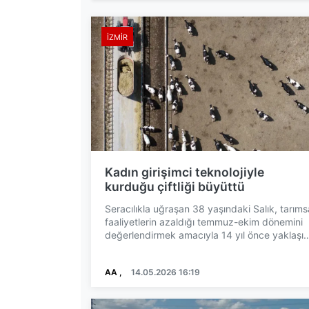
İZMIR
Kadın girişimci teknolojiyle
kurduğu çiftliği büyüttü
Seracılıkla uğraşan 38 yaşındaki Salık, tarıms
faaliyetlerin azaldığı temmuz-ekim dönemini
değerlendirmek amacıyla 14 yıl önce yaklaşık
1500 dönümlü...
AA ,
14.05.2026 16:19