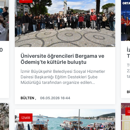
30
İ
Üniversite öğrencileri Bergama ve
T
Ödemiş’te kültürle buluştu
T
2
İzmir Büyükşehir Belediyesi Sosyal Hizmetler
t
Dairesi Başkanlığı Eğitim Destekleri Şube
p
Müdürlüğü tarafından organize edilen
program, öğrencilerin kült...
B
BÜLTEN ,
06.05.2026 16:44
İ
İZMIR