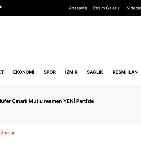
ir
Anasayfa
Resim Galerisi
Videola
ET
EKONOMI
SPOR
İZMIR
SAĞLIK
RESMI İLAN
üfer Çınarlı Mutlu resmen YENİ Parti’de
diyesi