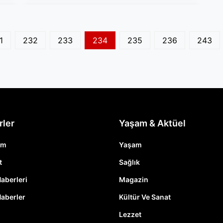
1
232
233
234
235
236
243
rler
Yaşam & Aktüel
em
Yaşam
t
Sağlık
Haberleri
Magazin
Haberler
Kültür Ve Sanat
Lezzet