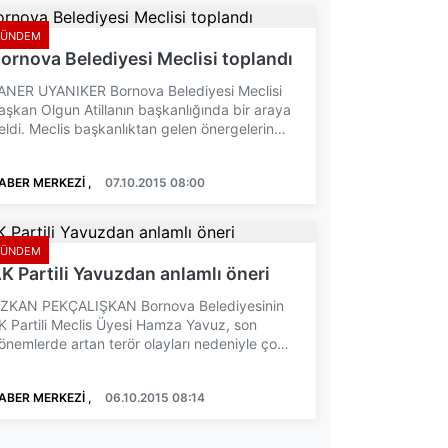
GÜNDEM
ornova Belediyesi Meclisi toplandı
ANER UYANIKER Bornova Belediyesi Meclisi
aşkan Olgun Atillanın başkanlığında bir araya
eldi. Meclis başkanlıktan gelen önergelerin
örüşülmesiyle ...
ABER MERKEZİ ,
07.10.2015 08:00
GÜNDEM
K Partili Yavuzdan anlamlı öneri
ZKAN PEKÇALIŞKAN Bornova Belediyesinin
K Partili Meclis Üyesi Hamza Yavuz, son
önemlerde artan terör olayları nedeniyle çok
ayıda şehit verilmesi...
ABER MERKEZİ ,
06.10.2015 08:14