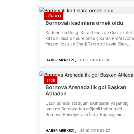
GÜNDEM
Bornovalı kadınlara örnek oldu
Kaderinizin Rengi Karakterinizde Gizli isimli ilk
kitabını kısa bir süre önce çıkaran Profesyone
Yaşam Koçu ve Enerji Terapisti Leyla Bilen,
Bornov...
HABER MERKEZİ ,
01.11.2015 07:58
SPOR
Bornova Arenada ilk gol Başkan
Atiladan
Uzun süredir stadyum sıkıntısının yaşandığı
İzmirde Bornovadan müjdeli haber geldi.
Bornova Belediyesi ile İzmir Büyükşehir
Belediyesi'nin yapımını ...
HABER MERKEZİ ,
29.10.2015 09:37