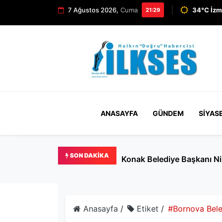
7 Ağustos 2026,
Cuma
34°C İzm
21:29
ANASAYFA
GÜNDEM
SIYAS
SON DAKIKA
Konak Belediye Başkanı Nil
Anasayfa
/
Etiket
/
#Bornova Bele