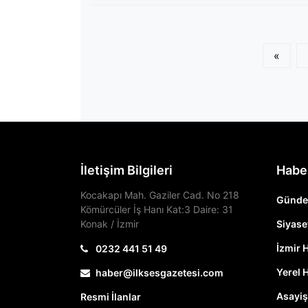
«
İletişim Bilgileri
Habe
Kocakapı Mah. Gaziler Cad. No 218
Günd
Kömürcüler İş Hanı Kat:3 Daire: 31
Konak / İzmir
Siyase
İzmir 
0232 441 51 49
Yerel 
haber@ilksesgazetesi.com
Asayiş
Resmi İlanlar