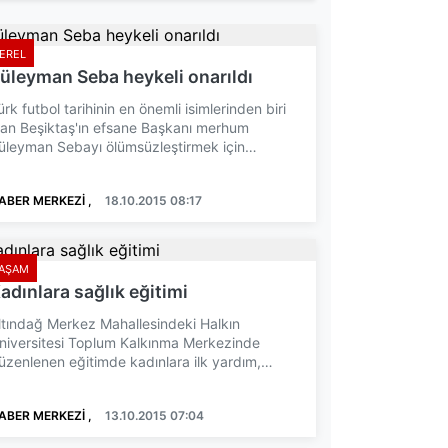
EREL
üleyman Seba heykeli onarıldı
ürk futbol tarihinin en önemli isimlerinden biri
lan Beşiktaş'ın efsane Başkanı merhum
üleyman Sebayı ölümsüzleştirmek için
ornova Belediyesi ve ...
ABER MERKEZİ ,
18.10.2015 08:17
AŞAM
adınlara sağlık eğitimi
ltındağ Merkez Mahallesindeki Halkın
niversitesi Toplum Kalkınma Merkezinde
üzenlenen eğitimde kadınlara ilk yardım,
adın sağlığı, hijyen, organ...
ABER MERKEZİ ,
13.10.2015 07:04