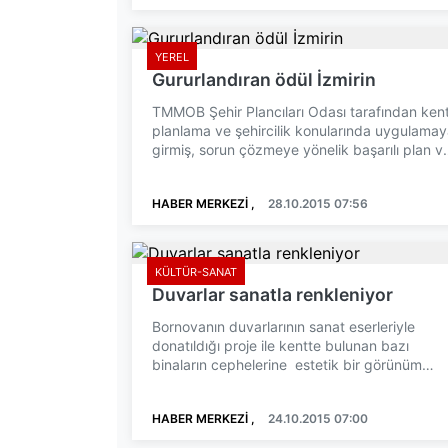
YEREL
Gururlandıran ödül İzmirin
TMMOB Şehir Plancıları Odası tarafından ken
planlama ve şehircilik konularında uygulama
girmiş, sorun çözmeye yönelik başarılı plan v
projelere il...
HABER MERKEZİ ,
28.10.2015 07:56
KÜLTÜR-SANAT
Duvarlar sanatla renkleniyor
Bornovanın duvarlarının sanat eserleriyle
donatıldığı proje ile kentte bulunan bazı
binaların cephelerine estetik bir görünüm
kazandırılıyor. Bornno...
HABER MERKEZİ ,
24.10.2015 07:00