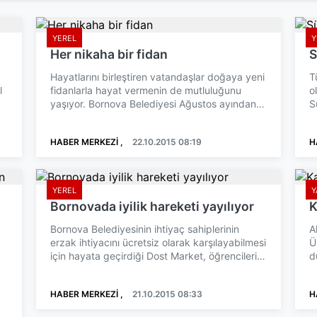
YEREL
Y
Her nikaha bir fidan
S
Hayatlarını birleştiren vatandaşlar doğaya yeni
T
l
fidanlarla hayat vermenin de mutluluğunu
o
yaşıyor. Bornova Belediyesi Ağustos ayından
S
bu yana nikahları...
B
HABER MERKEZİ ,
22.10.2015 08:19
H
YEREL
Y
Bornovada iyilik hareketi yayılıyor
K
Bornova Belediyesinin ihtiyaç sahiplerinin
A
erzak ihtiyacını ücretsiz olarak karşılayabilmesi
Ü
için hayata geçirdiği Dost Market, öğrencilerin
d
büyükler...
k
HABER MERKEZİ ,
21.10.2015 08:33
H