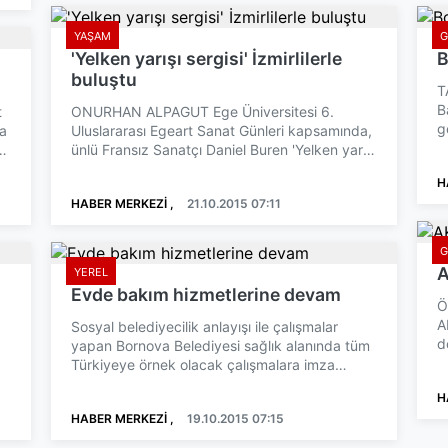
YAŞAM
'Yelken yarışı sergisi' İzmirlilerle
B
buluştu
T
B
t
ONURHAN ALPAGUT Ege Üniversitesi 6.
g
ya
Uluslararası Egeart Sanat Günleri kapsamında,
g
e
ünlü Fransız Sanatçı Daniel Buren 'Yelken yarışı
ve sergisi' Tarihi ...
H
HABER MERKEZİ ,
21.10.2015 07:11
A
YEREL
Evde bakım hizmetlerine devam
Ö
A
Sosyal belediyecilik anlayışı ile çalışmalar
d
yapan Bornova Belediyesi sağlık alanında tüm
s
Türkiyeye örnek olacak çalışmalara imza
atıyor. Evde Yaşlı...
H
HABER MERKEZİ ,
19.10.2015 07:15