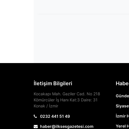
İletişim Bilgileri
Habe
Kocakapı Mah. Gaziler Cad. No 218
Günd
Kömürcüler İş Hanı Kat:3 Daire: 31
Konak / İzmir
Siyase
İzmir 
0232 441 51 49
Yerel 
haber@ilksesgazetesi.com