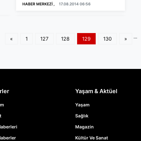
HABER MERKEZİ ,
17.08.2014 06:56
...
«
1
127
128
129
130
»
rler
Yaşam & Aktüel
em
Yaşam
t
Sağlık
Haberleri
Magazin
Haberler
Kültür Ve Sanat