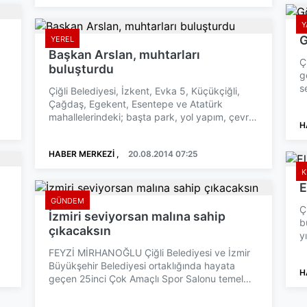
Y
G
YEREL
Başkan Arslan, muhtarları
Ç
buluşturdu
g
s
Çiğli Belediyesi, İzkent, Evka 5, Küçükçiğli,
s
Çağdaş, Egekent, Esentepe ve Atatürk
mahallelerindeki; başta park, yol yapım, çevre
H
düzenleme ve temizli...
HABER MERKEZİ ,
20.08.2014 07:25
K
E
GÜNDEM
Ç
İzmiri seviyorsan malına sahip
b
çıkacaksın
y
g
FEYZİ MİRHANOĞLU Çiğli Belediyesi ve İzmir
Büyükşehir Belediyesi ortaklığında hayata
H
geçen 25inci Çok Amaçlı Spor Salonu temel
atma töreninde konuşan...