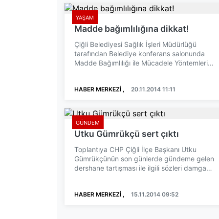
YAŞAM
Madde bağımlılığına dikkat!
Çiğli Belediyesi Sağlık İşleri Müdürlüğü
tarafından Belediye konferans salonunda
Madde Bağımlılığı ile Mücadele Yöntemleri
konulu seminer düzenlendi...
HABER MERKEZİ ,
20.11.2014 11:11
GÜNDEM
Utku Gümrükçü sert çıktı
Toplantıya CHP Çiğli İlçe Başkanı Utku
Gümrükçünün son günlerde gündeme gelen
dershane tartışması ile ilgili sözleri damga
vurdu. Kadın sorunları v...
HABER MERKEZİ ,
15.11.2014 09:52