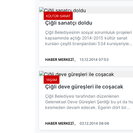
KÜLTÜR-SANAT
Çiğli sanatçı doldu
Çiğli Belediyesinin sosyal sorumluluk projeleri
kapsamında açtığı 2014-2015 kültür sanat
kursları çeşitli branşlardaki 534 kursiyeriyle
eğitimlere de...
HABER MERKEZİ ,
13.12.2014 07:53
YAŞAM
Çiğli deve güreşleri ile coşacak
Çiğli Belediyesi tarafından düzenlenen
Geleneksel Deve Güreşleri Şenliği bu yıl da hı
kesmeden devam edecek. Egenin dört bir
yanından gelen 110 deve...
HABER MERKEZİ ,
02.12.2014 08:06