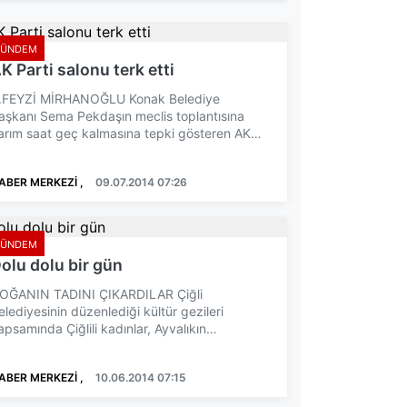
GÜNDEM
K Parti salonu terk etti
.FEYZİ MİRHANOĞLU Konak Belediye
aşkanı Sema Pekdaşın meclis toplantısına
arım saat geç kalmasına tepki gösteren AK
arti grubu toplantıyı terk e...
ABER MERKEZİ ,
09.07.2014 07:26
GÜNDEM
olu dolu bir gün
OĞANIN TADINI ÇIKARDILAR Çiğli
elediyesinin düzenlediği kültür gezileri
apsamında Çiğlili kadınlar, Ayvalıkın
uhteşem doğa manzarasını gezmenin ...
ABER MERKEZİ ,
10.06.2014 07:15