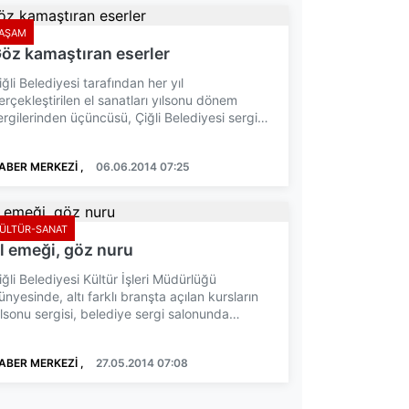
AŞAM
öz kamaştıran eserler
iğli Belediyesi tarafından her yıl
erçekleştirilen el sanatları yılsonu dönem
ergilerinden üçüncüsü, Çiğli Belediyesi sergi
alonunda gerçekleştiri...
ABER MERKEZİ ,
06.06.2014 07:25
ÜLTÜR-SANAT
l emeği, göz nuru
iğli Belediyesi Kültür İşleri Müdürlüğü
ünyesinde, altı farklı branşta açılan kursların
ılsonu sergisi, belediye sergi salonunda
erçekleştirildi. ...
ABER MERKEZİ ,
27.05.2014 07:08