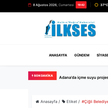
8 Ağustos 2026,
Cumartesi
37°C
19:42
ANASAYFA
GÜNDEM
SIYAS
SON DAKIKA
Adana'da içme suyu projesi
Anasayfa
/
Etiket
/
#Çiğli Belediy