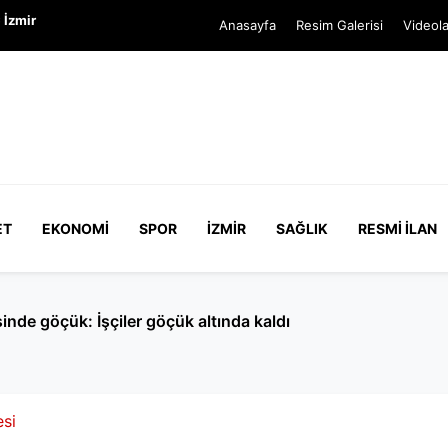
 İzmir
Anasayfa
Resim Galerisi
Videola
ET
EKONOMI
SPOR
İZMIR
SAĞLIK
RESMI İLAN
nde göçük: İşçiler göçük altında kaldı
esi