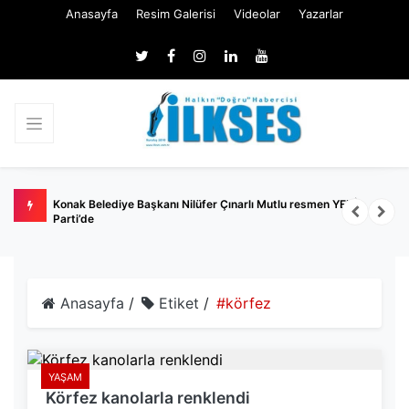
Anasayfa
Resim Galerisi
Videolar
Yazarlar
den
Konak Belediye Başkanı Nilüfer Çınarlı Mutlu resmen YENİ
G
Parti’de
Anasayfa
/
Etiket
/
#körfez
YAŞAM
Körfez kanolarla renklendi