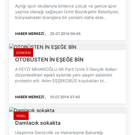
Açtığı spor okullarıyla binlerce çocuk ve gence spor
yapma olanağı sağlayan İzmir Büyükşehir Belediyesi,
bünyesindeki branşlara bir yenisini daha ekle...
HABER MERKEZİ ,
25.07.2014 06:45
GÜNDEM
OTOBÜSTEN İN EŞEĞE BİN
A.FEYZİ MİHANOĞLU AK Parti İzmir İl Gençlik Kolları
düzenledikleri eşekli eylemle yeni ulaşım sistemini
protesto etti. Adını EŞŞEKOBÜS koydukları bi...
HABER MERKEZİ ,
10.07.2014 07:45
YEREL
Damlacık sokakta
Ulaştırma Denizcilik ve Haberleşme Bakanlığı