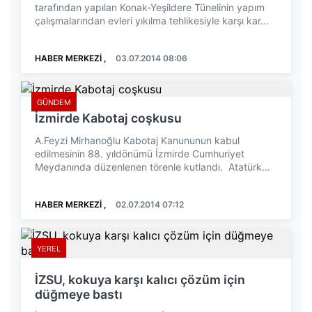
tarafından yapılan Konak-Yeşildere Tünelinin yapım
çalışmalarından evleri yıkılma tehlikesiyle karşı kar...
HABER MERKEZİ ,
03.07.2014 08:06
GÜNDEM
İzmirde Kabotaj coşkusu
A.Feyzi Mirhanoğlu Kabotaj Kanununun kabul
edilmesinin 88. yıldönümü İzmirde Cumhuriyet
Meydanında düzenlenen törenle kutlandı. Atatürk
Anıtına ç...
HABER MERKEZİ ,
02.07.2014 07:12
YEREL
İZSU, kokuya karşı kalıcı çözüm için
düğmeye bastı