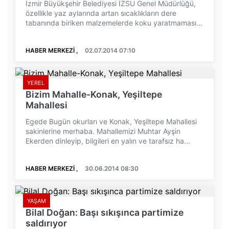
İzmir Büyükşehir Belediyesi İZSU Genel Müdürlüğü,
özellikle yaz aylarında artan sıcaklıkların dere
tabanında biriken malzemelerde koku yaratmaması
içi...
HABER MERKEZİ ,
02.07.2014 07:10
YEREL
Bizim Mahalle-Konak, Yeşiltepe
Mahallesi
Egede Bugün okurları ve Konak, Yeşiltepe Mahallesi
sakinlerine merhaba. Mahallemizi Muhtar Ayşin
Ekerden dinleyip, bilgileri en yalın ve tarafsız ha...
HABER MERKEZİ ,
30.06.2014 08:30
YAŞAM
Bilal Doğan: Başı sıkışınca partimize
saldırıyor