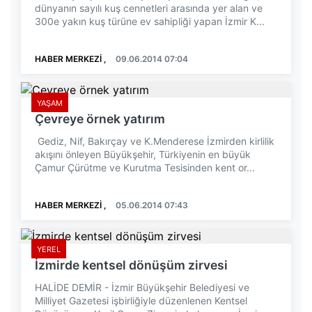
dünyanın sayılı kuş cennetleri arasında yer alan ve
300e yakın kuş türüne ev sahipliği yapan İzmir K...
HABER MERKEZİ ,
09.06.2014 07:04
YAŞAM
Çevreye örnek yatırım
Gediz, Nif, Bakırçay ve K.Menderese İzmirden kirlilik
akışını önleyen Büyükşehir, Türkiyenin en büyük
Çamur Çürütme ve Kurutma Tesisinden kent or...
HABER MERKEZİ ,
05.06.2014 07:43
YEREL
İzmirde kentsel dönüşüm zirvesi
HALİDE DEMİR - İzmir Büyükşehir Belediyesi ve
Milliyet Gazetesi işbirliğiyle düzenlenen Kentsel