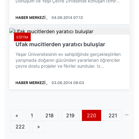
Dönüşüm ve Yeşil Çevre Zirvesinde konuşan İzmir
Büyük...
HABER MERKEZİ ,
04.06.2014 07:12
EĞITIM
Ufak mucitlerden yaratıcı buluşlar
Yaşar Üniversitesinin ev sahipliğinde gerçekleştirilen
yarışmada doğanın gücünden yararlanan öğrenciler
çevre dostu projeler ve fikirler sundular. İz...
HABER MERKEZİ ,
03.06.2014 08:03
...
«
1
218
219
220
221
222
»