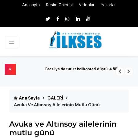
Anasayfa
Resim Galerisi
Videolar
Yazarlar
Brezilya'da turist helikopteri düştü: 4 ölü
D
p
Ana Sayfa
GALERİ
Avuka Ve Altınsoy Ailelerinin Mutlu Günü
Avuka ve Altınsoy ailelerinin
mutlu günü